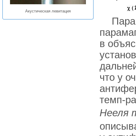
Акустическая левитация
Пара
парама
в объяс
установ
дальне
что у о
антифер
темп-p
Нееля 
описыва