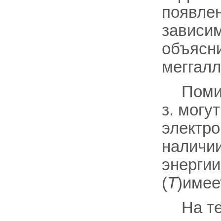
появлен
зависи
объясни
меггалл
Поми
з. могу
электро
наличии
энергии
(
Т
)имеет
На т