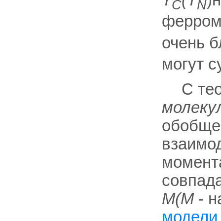
С
N
ферром
очень б
могут с
С тео
молеку
обобщ
взаимод
момент
совпада
M(М
- н
модели