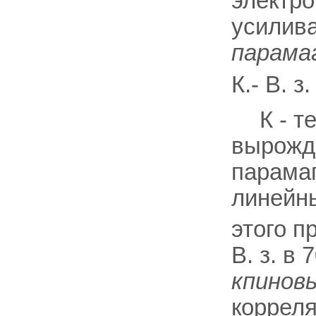
электро
усилив
парама
К.- В. з
К - 
вырожде
парамаг
линейн
этого п
В. з. в
кпинов
корреля