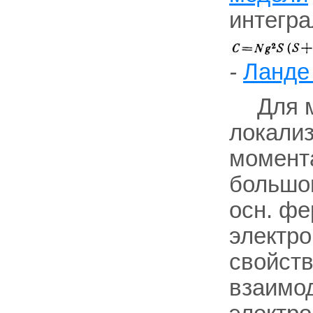
интегр
-
Ланде
Для 
локализ
момента
большо
осн. фе
электро
свойств
взаимод