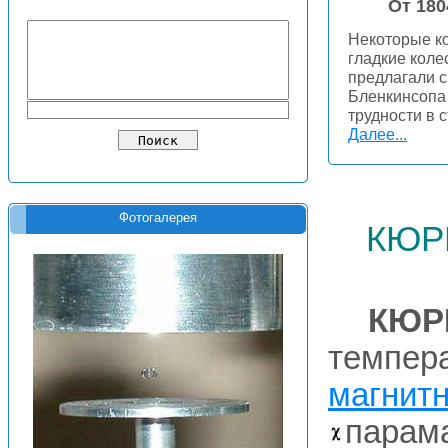
От 180
Некоторые ко
гладкие коле
предлагали 
Бленкинсопа 
трудности в 
Далее...
кюр
Фотогалерея
КЮР
темпер
магнит
парама