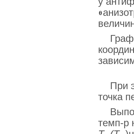
у анти
анизот
величи
Графи
коорди
зависи
При э
точка п
Выпо
темп-р 
Т
(Т
)