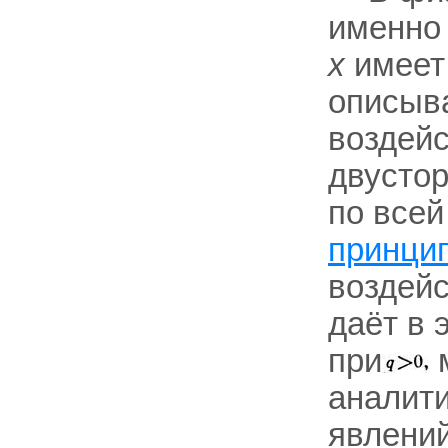
именно 
х
имеет
описыв
воздей
двустор
по всей
принци
воздейс
даёт в 
при
м
аналити
явлений