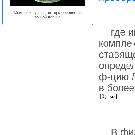
Мыльный пузырь, интерференция на
тонкой пленке
где 
компле
ставящ
опреде
ф-цию
в более
В фи