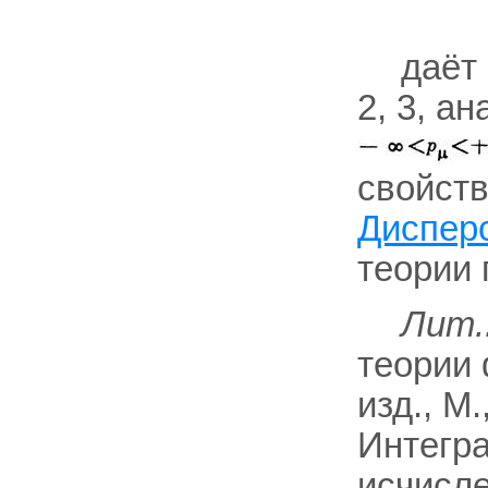
даёт
2, 3, а
свойств
Диспер
теории 
Лит.
теории 
изд., М.
Интегр
исчисле