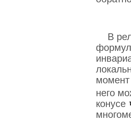
В ре
формул
инвариа
локальн
момен
него мо
конусе
многоме