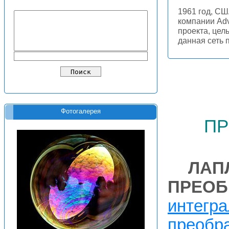
1961 год, СШ
компании Ad
проекта, цел
данная сеть
Фотогалерея
пр
ЛАП
ПРЕОБ
интегр
преобр