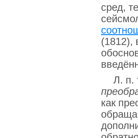
сред, т
сейсмол
соотно
(1812),
обоснов
введённ
Л. п.
преобр
как пр
обраща
дополни
обратног