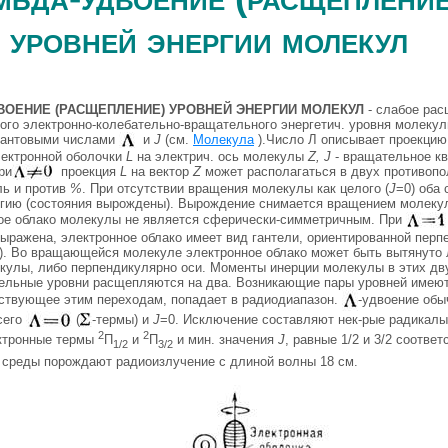
уровней энергии молекул
ВОЕНИЕ (РАСЩЕПЛЕНИЕ) УРОВНЕЙ ЭНЕРГИИ МОЛЕКУЛ
- слабое ра
дого электронно-колебательно-вращательного энергетич. уровня молекул
вантовыми числами
и
J
(см.
Молекула
).Число Л описывает проекцию
лектронной оболочки
L
на электрич. ось молекулы
Z, J
- вращательное кв
ри
проекция
L
на вектор
Z
может располагаться в двух противоп
ль и против
%
. При отсутствии вращения молекулы как целого (
J
=0) оба 
гию (состояния вырождены). Вырождение снимается вращением молеку
ое облако молекулы не является сферически-симметричным. При
выражена, электронное облако имеет вид гантели, ориентированной перп
.). Во вращающейся молекуле электронное облако может быть вытянуто
кулы, либо перпендикулярно оси. Моменты инерции молекулы в этих дв
ельные уровни расщепляются на два. Возникающие пары уровней имеют
тствующее этим переходам, попадает в радиодиапазон.
-удвоение обы
сего
(
-термы) и
J
=0. Исключение составляют нек-рые радикал
2
2
ектронные термы
П
и
П
и мин. значения
J
, равные 1/2 и 3/2 соотв
1/2
3/2
 среды порождают радиоизлучение с длиной волны 18 см.