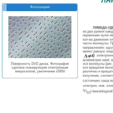
Фотогалерея
ЛЯМБДА-УД
на два уровня каж
неравными нулю к
кол-ва движения э
число молекулы. П
направлениях: вдо
имеют равную энер
электронн
асимметрия наиб. 
оси молекулы (рис
Поверхность DVD диска. Фотография
оси вращения моле
сделана сканирующим электронным
различны и вращат
микроскопом, увеличение x5850
излучение, соотве
состояниях чаще в
электрон, ниж. эл
2
П
) межзвёздной
3/2