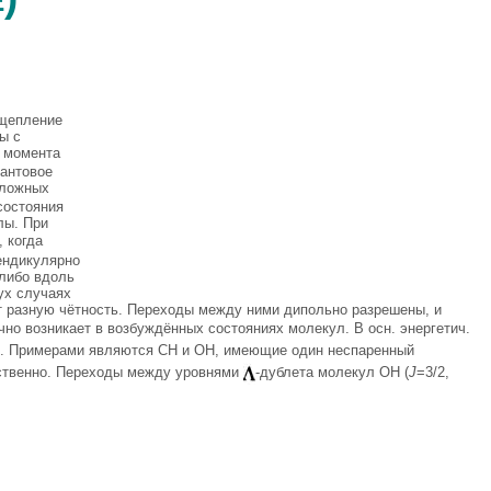
сщепление
ы с
 момента
антовое
оложных
состояния
лы. При
, когда
ендикулярно
 либо вдоль
ух случаях
 разную чётность. Переходы между ними дипольно разрешены, и
чно возникает в возбуждённых состояниях молекул. В осн. энергетич.
ы. Примерами являются СН и ОН, имеющие один неспаренный
етственно. Переходы между уровнями
-дублета молекул ОН (
J
=3/2,