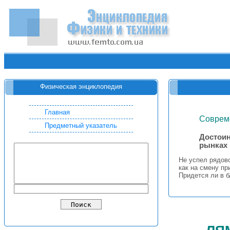
Физическая энциклопедия
Главная
Соврем
Предметный указатель
Достоин
рынках
Не успел рядов
как на смену п
Придется ли в 
ля