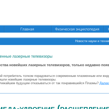
Новости науки и техни
енные лазерные телевизоры
ства новейших лазерных телевизоров, только недавно поя
ой потребитель толком порадоваться современным плазменным или жид
ришли новейшие лазерные телевизоры.
ближайшем будущем отказываться от так понравившейся Плазмы?
Далее.
мбда-удвоение (расщепление