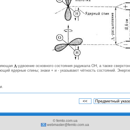
сняющая
-удвоение основного состояния радикала ОН, а также сверхто
щий ядерные спины; знаки + и - указывают чётность состояний. Энерги
ёв
.
<<
Предметный указ
© femto.com.ua
webmaster@femto.com.ua