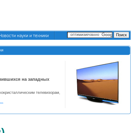
ки
вившихся на западных
кокристаллическим телевизорам,
..
)