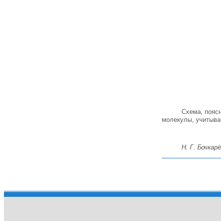
Схема, поя
молекулы, учитываю
Н. Г
.
Бочкар