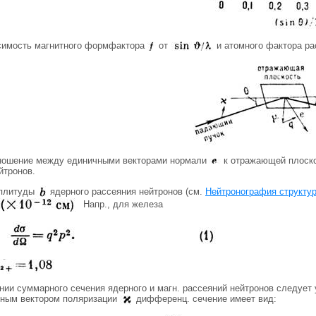
исимость магнитного формфактора
от
и атомного фактора рас
тношение между единичными векторами нормали
к отражающей плоско
йтронов.
плитуды
ядерного рассеяния нейтронов (см.
Нейтронография структу
Напр., для железа
нии суммарного сечения ядерного и магн. рассеяний нейтронов следуе
чным вектором поляризации
дифференц. сечение имеет вид: