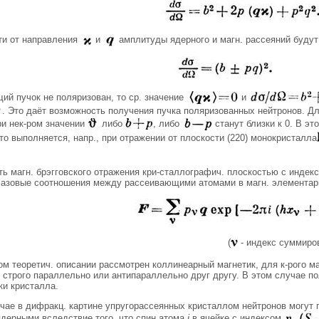
ти от направления
и
амплитуды ядерного и магн. рассеяний будут
ий пучок не поляризован, то ср. значение
и
. Это даёт возможность получения пучка поляризованных нейтронов. Дл
при нек-ром значении
либо
, либо
станут близки к 0. В э
о выполняется, напр., при отражении от плоскости (220) монокристалла
ть магн. брэгговского отражения кри-сталлографич. плоскостью с инде
азовые соотношения между рассеивающими атомами в магн. элементар
(
- индекс суммиров
м теоретич. описании рассмотрен коллинеарный магнетик, для к-рого ма
 строго параллельно или антипараллельно друг другу. В этом случае п
ки кристалла.
чае в дифракц. картине упругорассеянных кристаллом нейтронов могут 
ядерными вследствие того, что спин атома
j
в ячейке с индексом