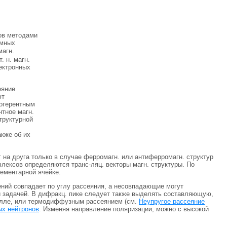
ов методами
омных
магн.
. н. магн.
ектронных
еяние
ют
когерентным
нтное магн.
труктурной
акже об их
 на друга только в случае ферромагн. или антиферромагн. структур
лексов определяются транс-ляц. векторы магн. структуры. По
ементарной ячейке.
ений совпадает по углу рассеяния, а несовпадающие могут
й задачей. В дифракц. пике следует также выделять составляющую,
алле, или термодиффузным рассеянием (см.
Неупругое рассеяние
ых нейтронов
. Изменяя направление поляризации, можно с высокой