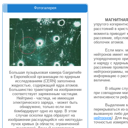
Фотогалерея
МАГНИТНАЯ
упругого когерент
расстояний в крист
момента приводит к
рассеяние, обусло
оболочек атомов.
Если магн. м
нейтронов имеет н
упорядоченную ори
и наряду с ядерны
рассеяние проявляе
нейтронограммы, н
Большая пузырьковая камера Gargamelle
информацию о распр
в Европейской организации по ядерным
величине.
исследованиям (CERN) заполнена
жидкостью, содержащей ядра атомов.
В общем случ
Большинство траекторий на изображении
при совпадении маг
соответствует заряженным частицам.
интенсивности реф
Нейтрино - частица, не имеющая
электрического заряда, - может быть
Выделение ма
обнаружено, только если оно
перекрываться из-
бомбардирует одно из ядер. В этом
вызванную либо ди
случае осколки ядра образуют на
нейтронов
)
. Для в
изображении расходящийся «из ниоткуда»
точностью измерять
пучок кривых (в области, ограниченной