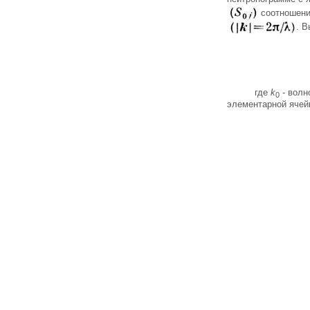
соотношен
. В
где
k
- волн
0
элементарной ячейк