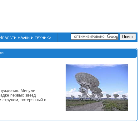
ки
блуждения. Минули
гадке первых звезд
м струнам, потерянный в