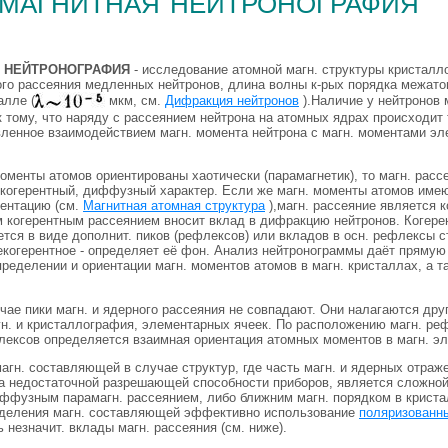
магнитная нейтронография
 НЕЙТРОНОГРАФИЯ
- исследование атомной магн. структуры кристалл
ного рассеяния медленных нейтронов, длина волны к-рых порядка межат
алле (
мкм, см.
Дифракция нейтронов
).Наличие у нейтронов 
 тому, что наряду с рассеянием нейтрона на атомных ядрах происходит т
вленное взаимодействием магн. момента нейтрона с магн. моментами эл
оменты атомов ориентированы хаотически (парамагнетик), то магн. расс
екогерентный, диффузный характер. Если же магн. моменты атомов име
ентацию (см.
Магнитная атомная структура
),магн. рассеяние является 
м когерентным рассеянием вносит вклад в дифракцию нейтронов. Когере
тся в виде дополнит. пиков (рефлексов) или вкладов в осн. рефлексы с
екогерентное - определяет её фон. Анализ нейтронограммы даёт прямую
еделении и ориентации магн. моментов атомов в магн. кристаллах, а т
ае пики магн. и ядерного рассеяния не совпадают. Они налагаются друг
н. и кристаллография, элементарных ячеек. По расположению магн. реф
лексов определяется взаимная ориентация атомных моментов в магн. эл
гн. составляющей в случае структур, где часть магн. и ядерных отраж
за недостаточной разрешающей способности приборов, является сложно
ффузным парамагн. рассеянием, либо ближним магн. порядком в крист
ыделения магн. составляющей эффективно использование
поляризованн
 незначит. вклады магн. рассеяния (см. ниже).