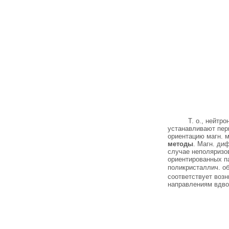
Т. о., нейтр
устанавливают пер
ориентацию магн. 
методы
. Магн. ди
случае неполяризов
ориентированных п
поликристаллич. о
соответствует возн
направлениям вдво