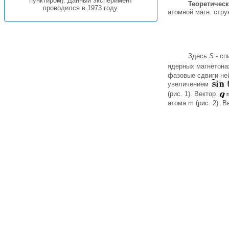
пунктиром). Данный эксперимент
Теоретическ
проводился в 1973 году.
атомной магн. стру
Здесь
S
- сп
ядерных магнетона
фазовые сдвиги не
увеличением
(рис. 1). Вектор
атома m (рис. 2). 