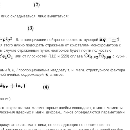
 либо складываться, либо вычитаться:
. Для поляризации нейтронов соответствующей
,
я этого нужно подобрать отражение от кристалла- монохроматора с
том случае отражённый пучок нейтронов будет почти полностью
или от плоскостей (111) и (220) сплава
с кубич.
ксами
h, k, l
пропорциональна квадрату т. н. магн. структурного фактора
ной ячейке, содержащей
атомов:
ания).
гн. и кристаллич. элементарные ячейки совпадают, а магн. моменты
оложения ядерных и магн. дифракц. пиков определяются параметрами
присутствовать магн. пики, не совпадающие по положению на
связан со спином аналогичного атома в исходной нулевой ячейке