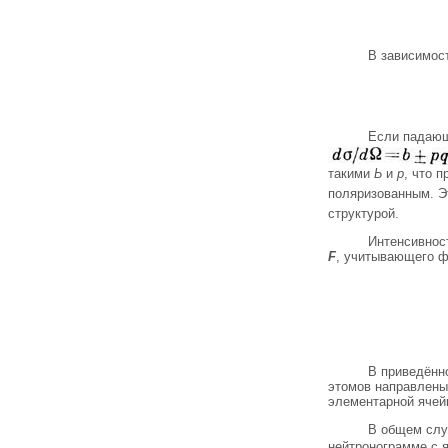
В зависимос
Если падающ
такими
Ь
и
р
, что 
поляризованным. Эт
структурой.
Интенсивнос
F
, учитывающего ф
В приведённо
этомов направлены
элементарной ячей
В общем слу
нейтронограмме с 