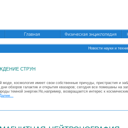
Новости науки и техни
ЖДЕНИЕ СТРУН
й моде, космология имеет свои собственные причуды, пристрастия и за
дни обзоров галактик и открытия квазаров; сегодня все помешаны на за
ироды темной энергии.Но,например, возвращается интерес к космически
Далее...