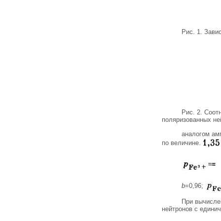
Рис. 1. Зав
Рис. 2. Соо
поляризованных не
аналогом ам
по величине.
b
=0,96;
При вычисле
нейтронов с едини