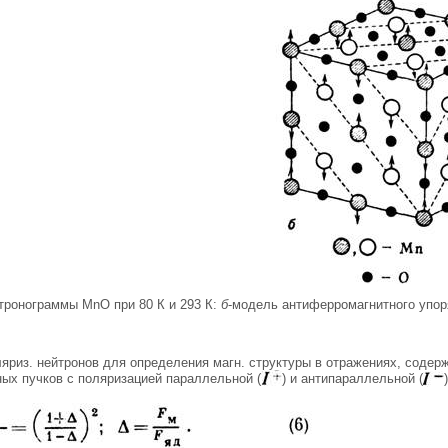
тронограммы МnО при 80 К и 293 К:
б
-модель антиферромагнитного упор
ляриз. нейтронов для определения магн. структуры в отражениях, соде
ных пучков с поляризацией параллельной (
) и антипараллельной (