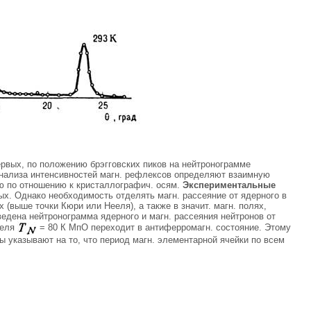
первых, по положению брэгговских пиков на нейтронограмме
анализа интенсивностей магн. рефлексов определяют взаимную
ию по отношению к кристаллографич. осям.
Экспериментальные
ых. Однако необходимость отделять магн. рассеяние от ядерного в
(выше точки Кюри или Нееля), а также в значит. магн. полях,
едена нейтронограмма ядерного и магн. рассеяния нейтронов от
ееля
= 80 К МпО переходит в антиферромагн. состояние. Этому
 указывают на то, что период магн. элементарной ячейки по всем