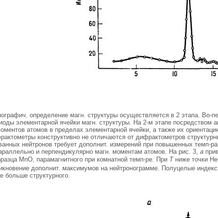
онографич. определение магн. структуры осуществляется в 2 этапа. Во-
иоды элементарной ячейки магн. структуры. На 2-м этапе посредством 
моментов атомов в пределах элементарной ячейки, а также их ориентац
фрактометры конструктивно не отличаются от дифрактометров структурн
анных нейтронов требует дополнит. измерений при повышенных темп-рах 
араллельно и перпендикулярно магн. моментам атомов. На рис. 3,
а
прив
бразца МnО, парамагнитного при комнатной темп-ре. При
Т
ниже точки Н
икновение дополнит. максимумов на нейтронограмме. Полуцелые индексы
е больше структурного.