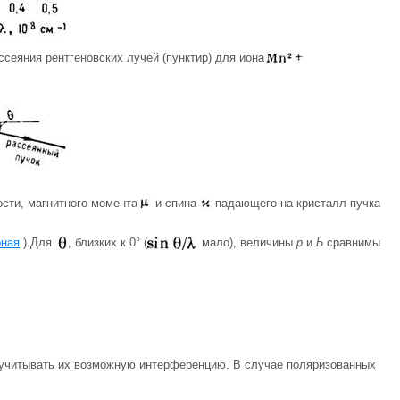
сеяния рентгеновских лучей (пунктир) для иона
сти, магнитного момента
и спина
падающего на кристалл пучка
рная
).Для
, близких к 0° (
мало), величины
р
и
Ь
сравнимы
т учитывать их возможную интерференцию. В случае поляризованных