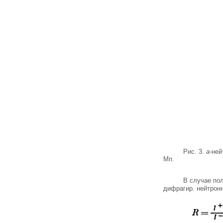
Рис. 3.
a
-ней
Мп.
В случае по
дифрагир. нейтрон