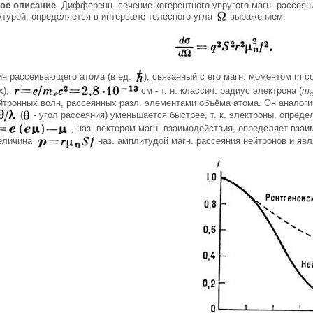
ое описание
. Дифференц. сечение когерентного упругого магн. рассеян
ктурой, определяется в интервале телесного угла
выражением:
ин рассеивающего атома (в ед.
), связанный с его магн. моментом m 
х),
см - т. н. классич. радиус электрона (
т
йтронных волн, рассеянных разл. элементами объёма атома. Он аналог
(
- угол рассеяния) уменьшается быстрее, т. к. электроны, опре
, наз. вектором магн. взаимодействия, определяет вз
Величина
наз. амплитудой магн. рассеяния нейтронов и явл