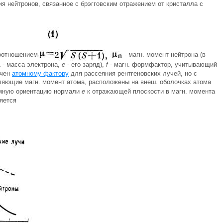
ия нейтронов, связанное с брэгговским отражением от кристалла с
соотношением
- магн. момент нейтрона (в
- масса электрона,
е
- его заряд),
f
- магн. формфактор, учитывающий
е
ичен
атомному фактору
для рассеяния рентгеновских лучей, но с
деляющие магн. момент атома, расположены на внеш. оболочках атома
аимную ориентацию нормали
е
к отражающей плоскости в магн. момента
яется