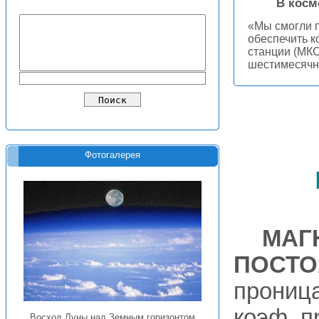
В косм
«Мы смогли п
обеспечить 
станции (МКС
шестимесячн
Фотогалерея
МАГ
ПОСТО
проница
коэф. 
Восход Луны над Земным горизонтом