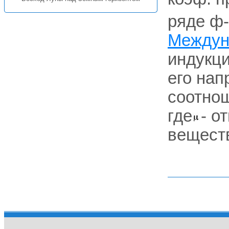
ряде ф-
Междун
индукц
его на
соотно
где
- о
вещест