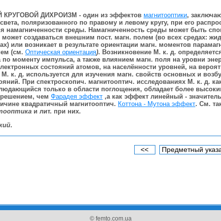
 КРУГОВОЙ ДИХРОИЗМ
- один из эффектов
магнитооптики
, заключа
света, поляризованного по правому и левому кругу, при его распро
я намагниченности среды. Намагниченность среды может быть спо
 может создаваться внешним пост. магн. полем (во всех средах: жид
лах) или возникает в результате ориентации магн. моментов парамаг
ием (см.
Оптическая ориентация
)
. Возникновение М. к. д. определяетс
 по моменту импульса, а также влиянием магн. поля на уровни энер
лектронных состояний атомов, на населённости уровней, на вероя
 М. к. д. используется для изучения магн. свойств основных и воз
яний. При спектроскопич. магнитооптич. исследованиях М. к. д. ка
людающийся только в области поглощения, обладает более высок
зрешением, чем
Фарадея эффект
,а как эффект линейный - значител
ичине квадратичный магнитооптич.
Коттона - Мутона эффект
. См. та
тооптика
и лит. при них.
кий
.
<<
Предметный указ
© femto.com.ua