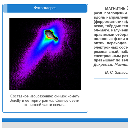
Фотогалерея
МАГНИТНЫЙ
разл. поглощении 
вдоль направлени
(ферромагнетики);
газах, твёрдых те
эл--магн. излучен
правилами отбора
волновые ф-ции э
оптич. переходов.
электронных состо
резонансный, наб
спектральным ра
превышает по вел
Дихроизм, Магни
В
.
С. Запасс
Составное изображение: снимок кометы
Borelly и ее термограмма. Солнце светит
от нижней части снимка.