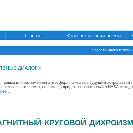
Новости науки и техни
ЛВНЫЕ ДИАЛОГИ
, травма или разряженная атмосфера помешают будущим астронавтам п
я космического полета, на помощь придет разработанный в NASA метод 
лее...
агнитный круговой дихроиз