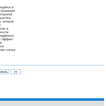
ющийся в
странении
нтанной
костях,
н. атомов
я
гии и
тности
буждённых
к эффект
им
ьно
кже статьи
атель
>>