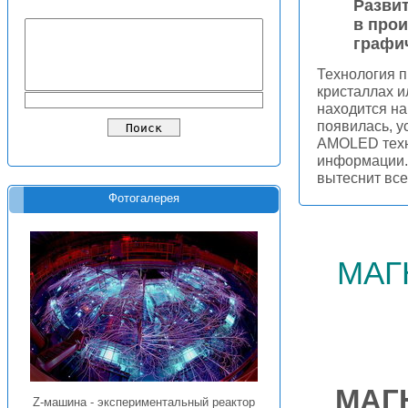
Разви
в про
графи
Технология п
кристаллах и
находится на
появилась, 
AMOLED техн
информации. 
вытеснит все
Фотогалерея
маг
МАГ
Z-машина - экспериментальный реактор