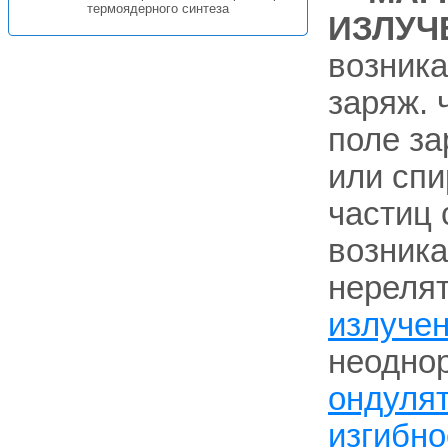
термоядерного синтеза
ИЗЛУЧ
возник
заряж. 
поле за
или спи
частиц 
возник
нерелят
излуче
неоднор
ондуля
изгибно