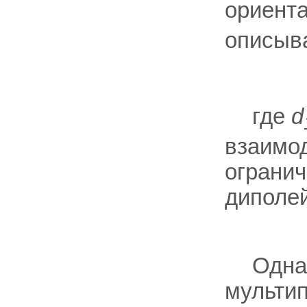
ориента
описыв
где
d
взаимод
ограни
диполей
Одна
мультип