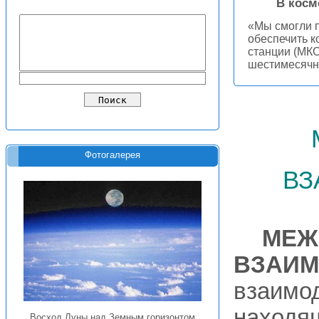
В косм
«Мы смогли п
обеспечить 
станции (МКС
шестимесячн
Фотогалерея
вз
МЕЖ
ВЗАИМ
взаимод
находя
Восход Луны над Земным горизонтом