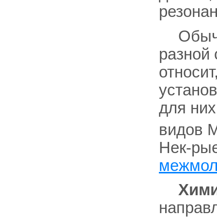
резонан
Обыч
разной 
относит
установ
для ни
видов M
Нек-рые
межмол
Хими
направ