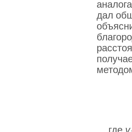
аналога
дал об
объясн
благоро
расстоя
получае
методо
где
v