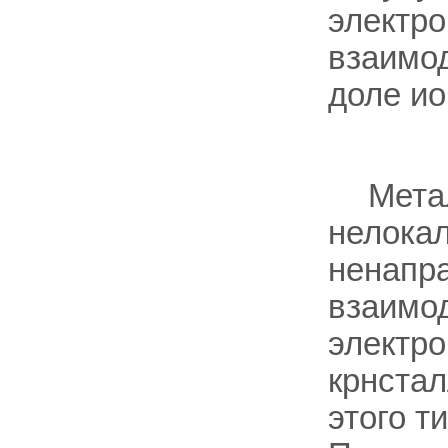
электро
взаимо
доле ио
Мета
нелока
ненапра
взаимо
электро
крнстал
этого т