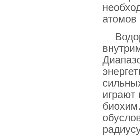
необхо
атомов
Водо
внутрим
Диапазо
энергет
сильных
играют 
биохим.
обуслов
радиусу