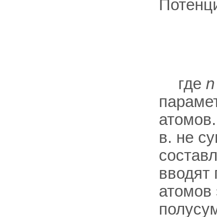
Потенци
где
n
параме
атомов.
в. не с
составл
вводят 
атомов 
полусум