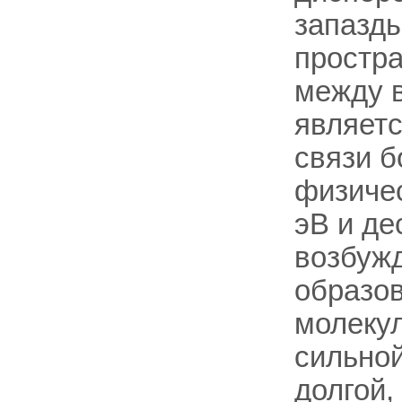
запазды
простра
между в
являетс
связи б
физичес
эВ и де
возбужд
образо
молекул
сильной
долгой,