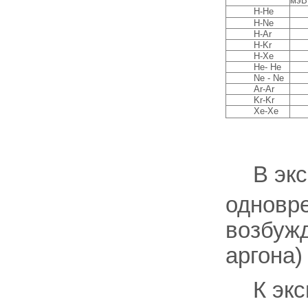
мэB
H-He
H-Ne
H-Ar
H-Kr
H-Xe
Не- Не
Ne - Ne
Ar-Ar
Kr-Kr
Xe-Xe
В эк
одновре
возбужд
аргона)
К эк