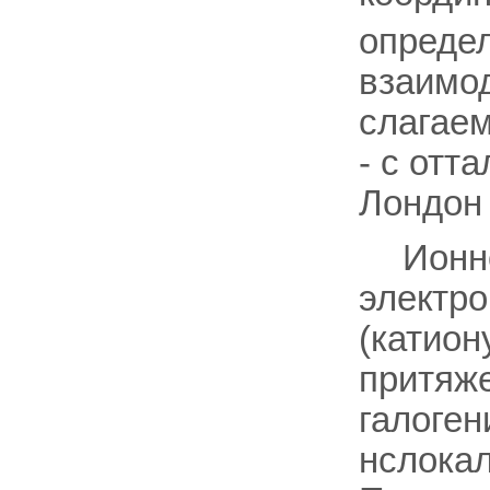
опреде
взаимо
слагаем
- с отта
Лондон 
Ионн
электро
(катион
притяже
галоген
нслока