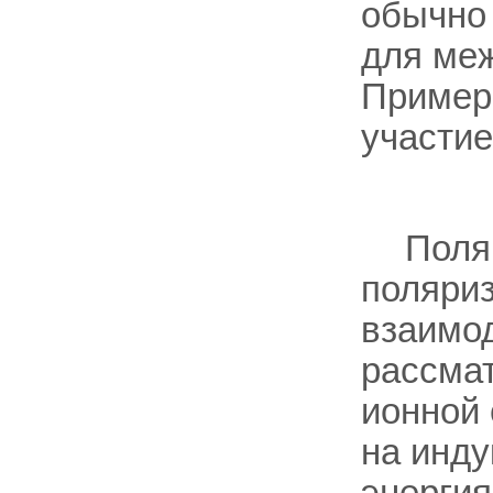
обычно
для меж
Примеры
участие
Поля
поляри
взаимод
рассма
ионной 
на инду
энергия