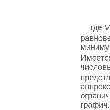
где
V
равнов
миним
Имеетс
числов
предст
аппрок
ограни
графич