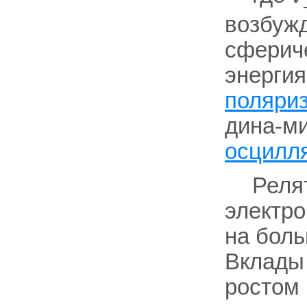
возбуж
сферич
энергия
поляри
дина-м
осцилл
Реля
электро
на бол
Вклады 
ростом 