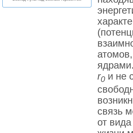
энергет
характе
(потенц
взаимн
атомов,
ядрами.
r
и не 
0
свободн
возникн
связь м
от вида