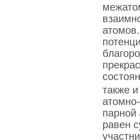
межатом
взаимн
атомов.
потенци
благоро
прекрас
состоян
также и
атомно
парной 
равен 
участник