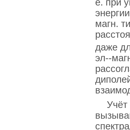
е. при 
энергии
магн. т
расстоя
даже дл
эл--маг
рассог
диполей
взаимо
Учёт
вызыва
спектра