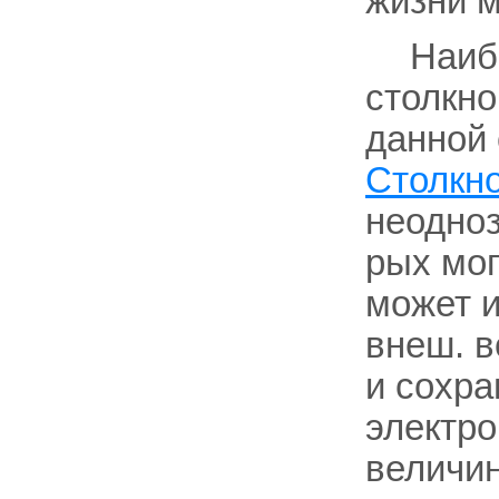
жизни м
Наиб,
столкно
данной 
Столкн
неодноз
рых мог
может и
внеш. в
и сохра
электро
величин