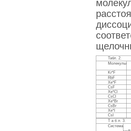
молекул
расстоя
диссоц
соответ
щелочн
Табл. 2.
Молекулы
Kr*F
RbF
Xe*F
CsF
Хе*Сl
CsCl
Хе*Вr
CsBr
Хе*I
CsI
T а б л. 3.
Система