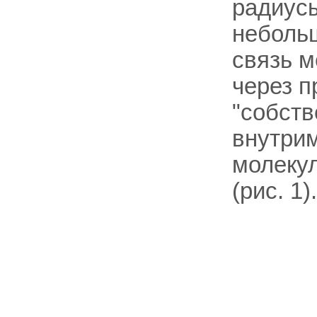
радиусы
небольш
связь 
через п
"собст
внутрим
молеку
(рис. 1).