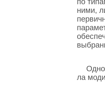
по типа
ними, л
первич
параме
обеспе
выбран
Одно
ла мод