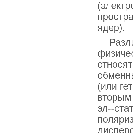
(электр
простра
ядер).
Разл
физичес
относят
обменны
(или ге
вторым 
эл--ста
поляри
дисперс