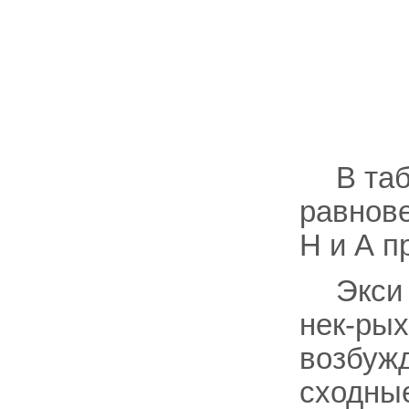
В та
равнове
H и А п
Экси
нек-рых
возбужд
сходны