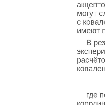
акцепто
могут с
с ковал
имеют п
В ре
экспери
расчёто
ковален
где 
коорди