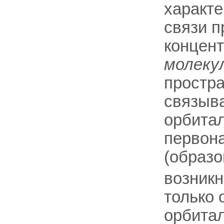
характе
связи п
концент
молеку
простра
связыв
орбита
первон
(образо
возникн
только 
орбитал