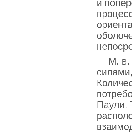
и попер
процесс
ориента
оболоче
непосре
M. в.
силами
Количес
потребо
Паули. 
распол
взаимо