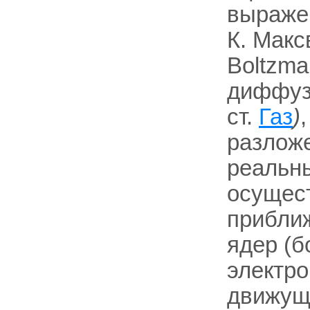
выражен
К. Макс
Boltzma
диффузи
ст.
Газ
)
разложе
реальны
осущес
прибли
ядер (б
электро
движущи