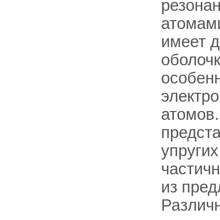
резона
атомами
имеет 
оболочк
особен
электр
атомов
предста
упругих
частичн
из пред
Различ