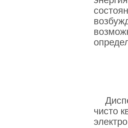
состоян
возбуж
возможн
определ
Дисп
чисто к
электро