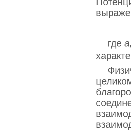
Потенци
выраже
где
a
характе
Физи
целико
благоро
соедине
взаимод
взаимод