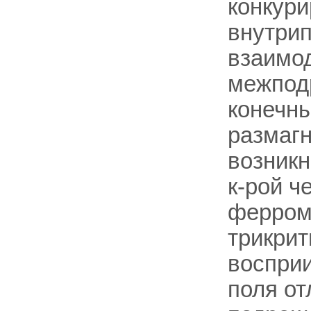
конкури
внутри
взаимо
межподр
конечн
размаг
возникн
к-рой ч
ферром
трикри
воспри
поля от