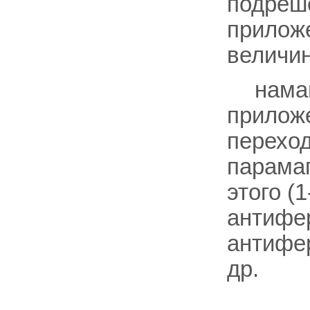
подрешё
приложе
величин
нама
приложе
переход
парама
этого (
антифе
антифе
др.