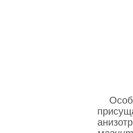
Особ
присущ
анизотр