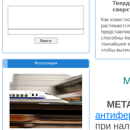
Тверд
сверх
Как известн
растекаются
представляю
способны бе
тончайшие к
чтобы вытеч
Фотогалерея
м
МЕТ
антифе
при нал