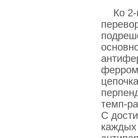
Ко 2-
перевор
подрешё
основн
антифер
ферром
цепочка
перпенд
темп-pa
С дости
каждых 