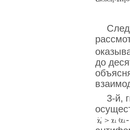
След
рассмот
оказыва
до деся
объясн
взаимо
3-й, 
осущест