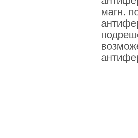
антифер
магн. п
антифе
подреш
возможе
антифер