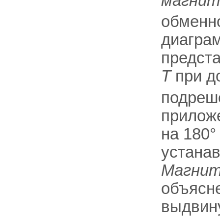
магнит
обменн
диаграм
предста
T
при д
подреш
прилож
на 180°
устанав
Магнит
объясне
выдвину