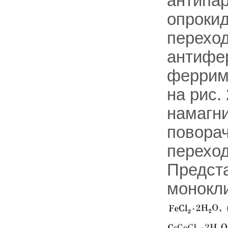
антипа
опроки
переход
антифе
феррима
на рис.
намагн
повора
переход
Предста
монокл