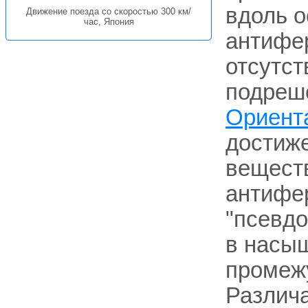
вдоль о
Движение поезда со скоростью 300 км/
час, Япония
антифе
отсутст
подрешё
Ориент
достиже
веществ
антифер
"псевдо
в насыщ
промежу
Различа