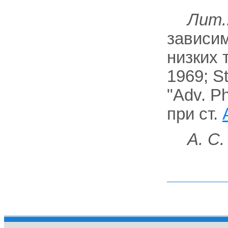
Лит.
зависим
низких 
1969; S
"Adv. Ph
при ст.
А. С