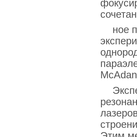
фокусир
сочетан
ное 
экспери
однород
параэле
McAdan)
Эксп
резонан
лазеров
строени
Этим м