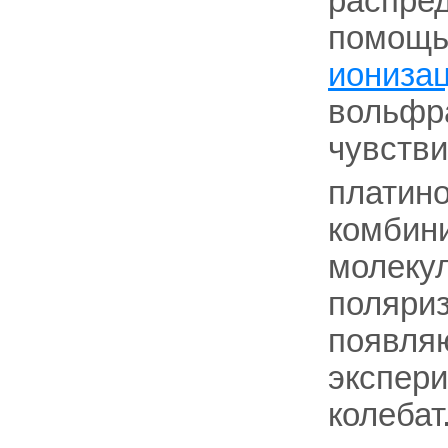
распред
помощь
иониза
вольфр
чувстви
платино
комбини
молекул
поляриз
появля
экспер
колебат