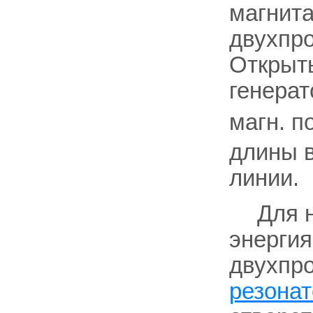
магнит
двухпро
Открыт
генерат
магн. п
длины в
линии.
Для 
энергия
двухпр
резонат