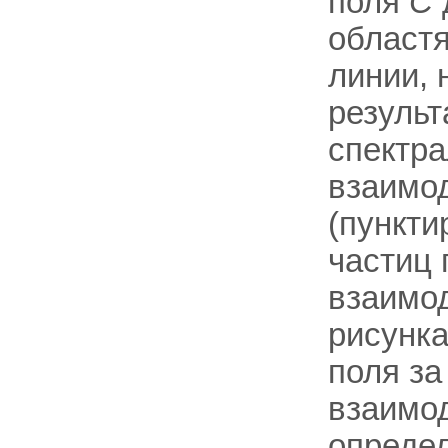
поля
С
област
линии, 
результ
спектр
взаимод
(пункти
частиц 
взаимод
рисунка
поля за
взаимод
опреде