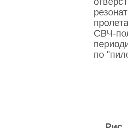
отверст
резонат
пролета
СВЧ-по
периоди
по "пил
Рис.