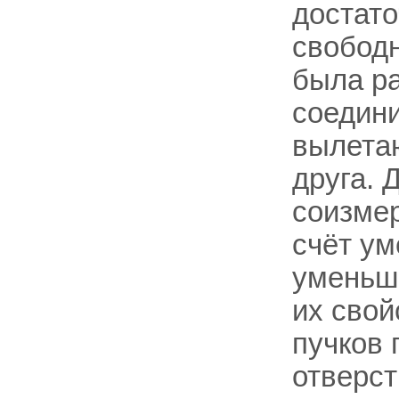
достато
свободн
была ра
соедини
вылетаю
друга. 
соизмер
счёт ум
уменьша
их свой
пучков 
отверст