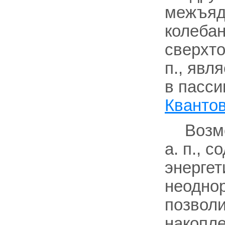
межъяде
колеба
сверхто
п., явл
в пасси
Кванто
Возм
а. п., 
энергет
неоднор
позволи
накопле