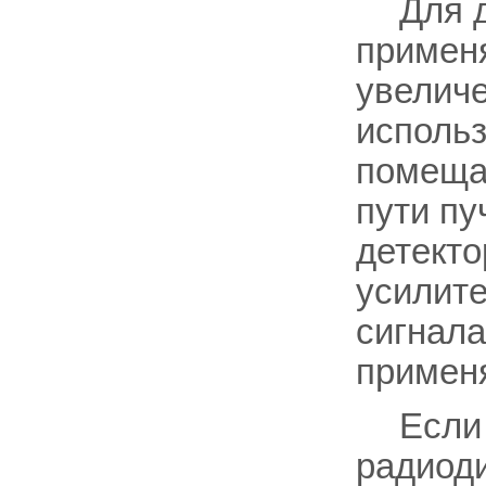
Для 
примен
увелич
использ
помещая
пути пу
детекто
усилите
сигнал
примен
Если
радиоди