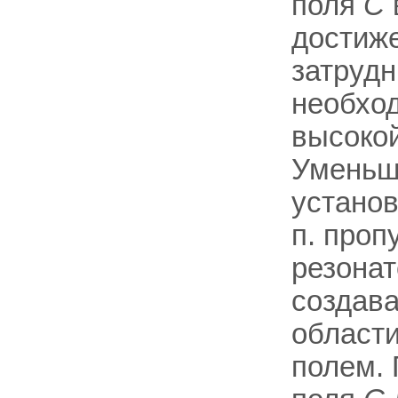
поля
С
достиж
затруд
необхо
высоко
Уменьше
установ
п. проп
резонат
создава
области
полем. 