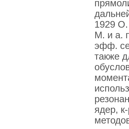
прямоли
дальне
1929 О.
M. и а.
эфф. се
также д
обусло
момента
использ
резона
ядер, к
методо