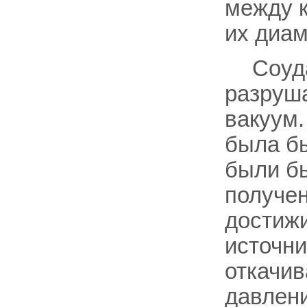
между 
их диам
Соуд
разруша
вакуум.
была бы
были бы
получен
достижи
источни
откачи
давлен