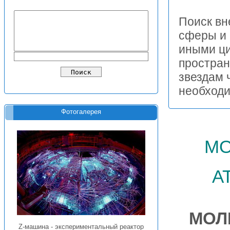
Поиск вн
сферы и 
иными ци
простран
звездам 
необходи
Фотогалерея
мо
а
МОЛ
Z-машина - экспериментальный реактор