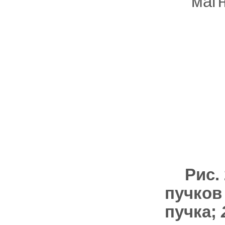
маг
Рис.
пучков
пучка;