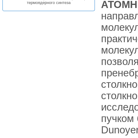
АТОМН
термоядерного синтеза
направ
молекул
практич
молекул
позволя
пренеб
столкно
столкн
исслед
пучком 
Dunoyer