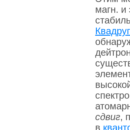
магн. и
стабиль
Квадру
обнаруж
дейтрон
сущест
элемен
высокой
спектро
атомар
сдвиг
, 
в
квант