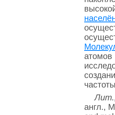
высокой
населё
осущес
осущест
Молеку
атомов 
исследо
создани
частоты
Лит.
англ., M