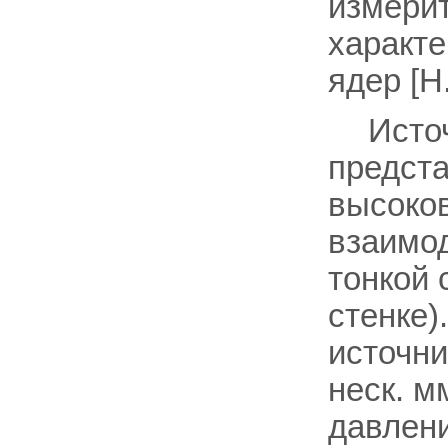
измери
характе
ядер [H
Источ
предста
высоко
взаимод
тонкой 
стенке)
источни
неск. м
давлени