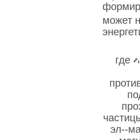
формиру
может н
энергет
где
проти
по
про
частиц
эл--м