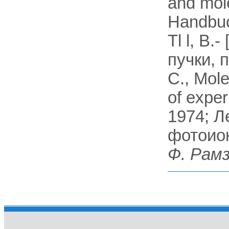
and mol
Handbuc
Tl l, B.
пучки, п
C., Mol
of experi
1974; Л
фотоион
Ф. Рамз