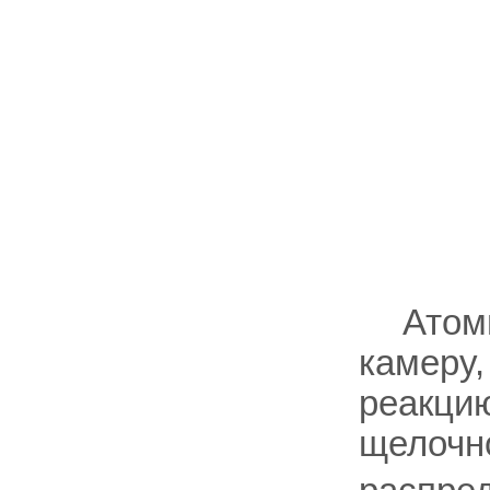
Атом
камеру,
реакци
щелочно