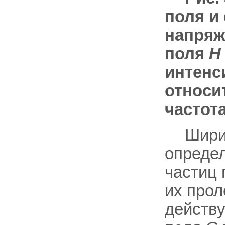
поля и
напряж
поля
H
интенс
относи
частот
Шири
опреде
частиц 
их прол
действу