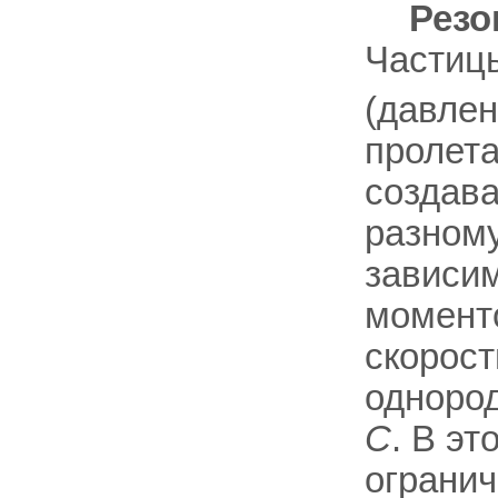
Резо
Частицы
(давле
пролета
создав
разному
зависим
моменто
скорост
однород
С
. В э
огранич