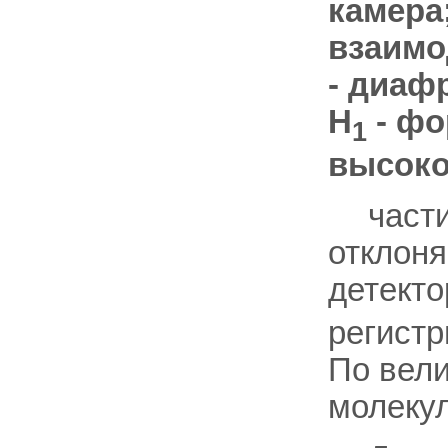
камера
взаимо
- диафр
H
- фо
1
высоко
част
отклоня
детекто
регистр
По вели
молекул