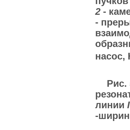
пучков
2
- кам
- прер
взаимо
образн
насос, 
Рис.
резона
линии
I
-ширин