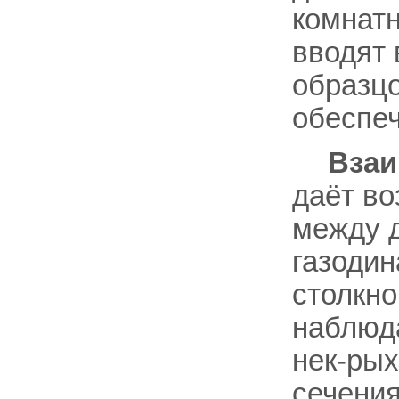
комнатн
вводят 
образцо
обеспе
Взаи
даёт во
между д
газодин
столкно
наблюд
нек-ры
сечения