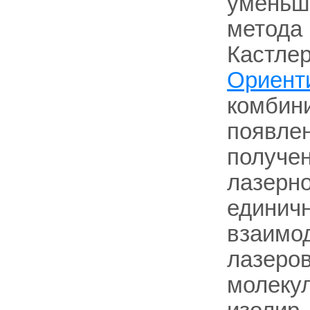
уменьше
метода 
Кастлер,
Ориент
комбин
появле
получен
лазерно
единичн
взаимод
лазеров
молекул