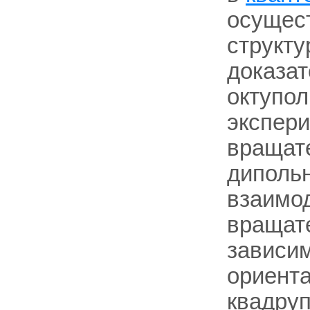
осущест
структу
доказат
октупо
экспери
вращате
диполь
взаимод
вращат
зависим
ориента
квадру