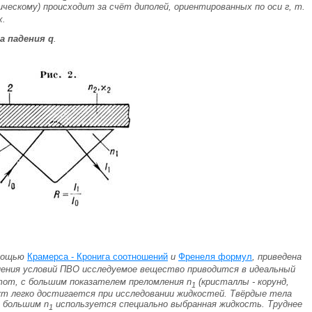
тическому) происходит за счёт диполей, ориентированных по оси г, т.
х
.
а падения
q
.
омощью
Крамерса - Кронига соотношений
и
Френеля формул
, приведена
нения условий ПВО исследуемое вещество приводится в идеальный
стот, с большим показателем преломления
n
(кристаллы - корунд,
1
акт легко достигается при исследовании жидкостей. Твёрдые тела
 с большим
n
используется специально выбранная жидкость. Труднее
1