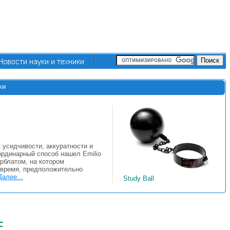
ки
к усидчивости, аккуратности и
рдинарный способ нашел Emilio
ерблатом, на котором
я время, предположительно
Далее...
Study Ball
е