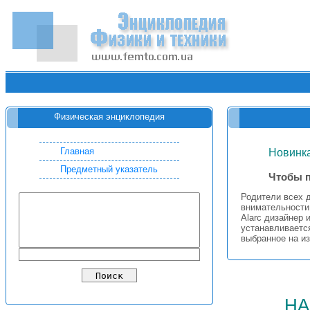
Физическая энциклопедия
Главная
Новинка
Предметный указатель
Чтобы п
Родители всех д
внимательности
Alarc дизайнер 
устанавливаетс
выбранное на из
на