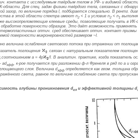
ич. контакта с исследуемым твёрдым телом в УФ- и видимой области 
К-области. Для спец. задач физики твёрдого тела, связанных с обнар
кой зазор, по величине порядка l, подбирается специально. В рентг. ди
щества в этой области спектра имеют
n
< 1 и условие
n
<
n
выполняе
2
2
1
же высокопреломляющие клеевые среды, позволяющие получать в ИК-
ц. обработке поверхности образцов. Это даёт возможность применя
термопластичных оптич. сред обеспечивает оптич. контакт призмы с
уемой поверхности микронеровностей размером ~l.
но величина ослабления светового потока при отражении от поглощ
оказатель поглощения
связан с натуральным показателем поглощен
,соотношением a = 4p
/l. В аналитич. практике, когда показатель о
- a
d
, к-рое получается при разложении ф-л Френеля в ряд по a и о
эфф
глощающего слоя. Величина
d
определяется как геом. толщина обр
эфф
ажённого света, равное по величине ослаблению света при пропуска
висимость глубины проникновения
d
и эффективной толщины
d
гл