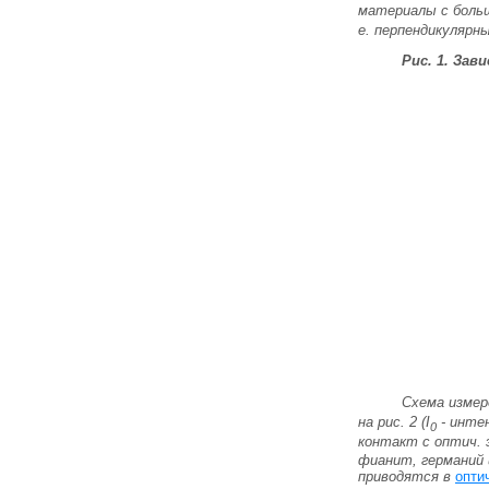
материалы с бол
е. перпендикулярны
Рис. 1. За
Схема измер
на рис. 2 (
I
- инте
0
контакт с оптич. 
фианит, германий 
приводятся в
опти