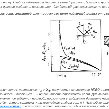
ьшими
n
. Наиб. ослабление падающего света (при углах, близких к кри
1
х границе раздела, а наименьшее - для диполей, расположенных по оси
висимость амплитуд электрического поля падающей волны от угл
ения оптич. постоянных
n
и
, получаемых из спектров НПВО с п
2
нсивность падающей,
I
- интенсивность отражённой волн). Для выпол
элементом (обычно - призмой), прозрачным в выбранном диапазоне ча
и др., оптич. керамика, халькогенидные стёкла и т. п.). Нужный конт
ческий контакт
с вспомогат. оптич. элементом, где в качестве среды