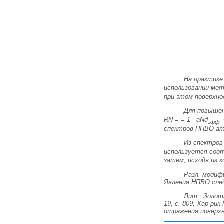
На практике
использовании ме
при этом
поверхно
Для повышен
RN =
= 1 - a
Nd
.
эфф
спектров НПВО ат
Из спектров
используется соот
затем, исходя из 
Разл. модиф
Явления НПВО сле
Лит.:
Золота
19, с. 809; Xар-ри
отражения поверхно