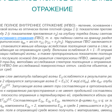
отражение
 ПОЛНОЕ ВНУТРЕННЕЕ ОТРАЖЕНИЕ (НПВО) - явление, основанное 
товой волны из оптически более плотной среды
1
(с показателем прело
еду
2
(с показателем преломления
n
) на глубину порядка длины светово
2
внутреннего отражения
(ПВО), т. е. при падении света на границу раздел
критического q
= arcsin
n
(
n
=
n
/n
)
. Нарушение ПВО заключается
кр
21
21
2
1
становится меньше единицы вследствие поглощения света в слое, в
 падающая на отражающую среду. Величина ослабления
А
= 1 -
R
отражё
зации падающей волны, а также пропорциональна показателю поглощ
 послужило основой для развития спектроскопии НПВО, имеющей ряд
 тра-диц. методами исследования спектров поглощения и отражения.
 НПВО для исследований поверхностных оптич. свойств объектов, а
х сред.
ем слое амплитуда падающей волны
E
ослабляется в результате рез
0
де
2
образуется затухающая волна
E
=
E
Х ехр(-z/
d
), где
d
- глуб
0
гл
гл
2
1/2
n
)
· Затухающая волна имеет три составляющие в ортогонально
21
ьно к направлению распространения и не имеет продольной составля
плоскости отражения и перпендикулярно ей, определяются вблизи гра
2
1/2
E
)
- Составляющие
E
,
Е
и
E
. являются ф-циями
n
и q; их 
0z
0
x
0
у
0z
21
 q
компонента
E
=
2, компонента
E
в среде
1
уменьшается в (
n
/
n
кr
0
y
0
z
2
магн. поле в отражающей среде можно получить с материалами, имею