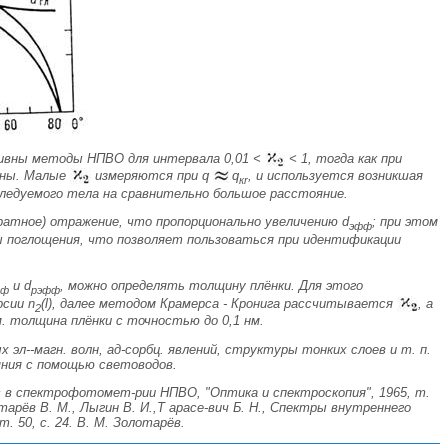
ивны методы НПВО для интервала 0,01 <
< 1, тогда как при
ины. Mалые
измеряются при q
q
, и используется возникшая
кr
ледуемого тела на сравнительно большое расстояние.
ратное) отражение, что пропорционально увеличению
d
; при этом
эфф
ы поглощения, что позволяет пользоваться при идентификации
и
d
, можно определять толщину плёнки. Для этого
фф
р
эфф
ерсии
n
(l), далее методом Крамерса - Кронига рассчитывается
, а
2
. толщина плёнки с точностью до 0,1 нм.
л--магн. волн, ад-сорбц. явлений, структуры тонких слоев и т. п.
ния с помощью световодов.
с в спектрофотомет-рии НПВО, "Оптика и спектроскопия", 1965, т.
отарёв В. M., Лыгин В. И.,T apace-вич Б. H., Спектры внутреннего
. 50, с. 24.
В. M. Золотарёв
.