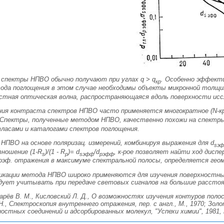
 спектры НПВО обычно получают при углах q > q
. Особенно эффект
кр
тода поглощения в этом случае необходимы объекты микронной толщ
стная оптическая волна
, распространяющаяся вдоль поверхности исс
ия контраста спектров НПВО часто применяется многократное (
N
-к
 Спектры, полученные методом НПВО, качественно похожи на спектр
ласами и каталогами спектров поглощения.
 НПВО на основе поляризац. измерений, комбинируя выражения для
d
s
э
ношение (1-
R
)/(1 -
R
)=
d
/
d
, к-рое позволяет найти ход дисп
s
p
s
эфф
p
эфф
коэф. отражения в максимуме спектральной полосы, определяется геом
икации метода НПВО широко применяются для изучения поверхностных э
дует учитывать при передаче световых сигналов на большие расстоя
рёв В. M., Кисловский Л. Д., О возможностях изучения контуров поло
к H., Спектроскопия внутреннего отражения, пер. с англ., M., 1970; Зол
стных соединений и адсорбированных молекул, "Успехи химии", 1981, т