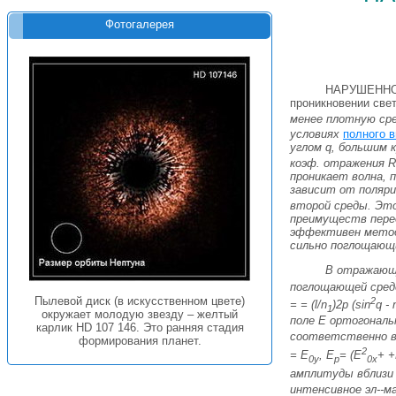
Фотогалерея
НАРУШЕННОЕ
проникновении све
менее плотную ср
условиях
полного 
углом q, большим 
коэф. отражения
R
проникает волна,
зависит от поляри
второй среды. Это
преимуществ перед
эффективен метод
сильно поглощающи
В отражающ
поглощающей сре
Пылевой диск (в искусственном цвете)
2
= = (l/
n
)2p (sin
q -
1
окружает молодую звезду – желтый
поле E ортогонал
карлик HD 107 146. Это ранняя стадия
соответственно в 
формирования планет.
2
=
Е
,
Е
=
(
E
+ +
0
у
р
0
x
амплитуды вблизи
интенсивное эл--