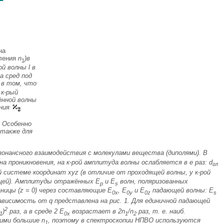
на
мления
n
)в
1
й волны l в
а сред под
 в том, что
 к-рый
нной волны
ения
 Особенно
 также для
онансного взаимодействия с молекулами вещества (диполями). В
ина проникновения, на к-рой амплитуда волны ослабляется в
е
раз:
d
гл
й системе координат
xyz
(в отличие от проходящей волны, у к-рой
ющей). Амплитуды отражённых
E
и
E
волн, поляризованных
p
s
ницы (
z
= 0) через составляющие
Е
,
Е
и
E
падающей волны:
E
0
x
0
y
0z
s
зависимость от q представлена на рис. 1. Для единичной падающей
2
)
раз, а в среде 2
E
возрастает в 2
n
/n
раз, т. е. наиб.
1
0
x
1
2
щими большие
n
, поэтому в спектроскопии НПВО используются
1