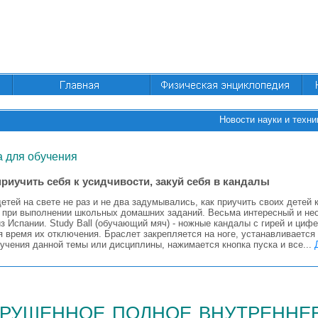
Новости науки и техни
 для обучения
риучить себя к усидчивости, закуй себя в кандалы
етей на свете не раз и не два задумывались, как приучить своих детей 
 при выполнении школьных домашних заданий. Весьма интересный и нео
из Испании. Study Ball (обучающий мяч) - ножные кандалы с гирей и циф
я время их отключения. Браслет закрепляется на ноге, устанавливаетс
учения данной темы или дисциплины, нажимается кнопка пуска и все...
рушенное полное внутренне