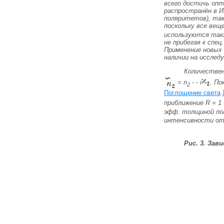
всего достичь опт
распространён в И
поляритетов)
, та
поскольку все ве
используются так
не прибегая к спе
Применение новых 
наличии на исслед
Количествен
=
n
- -
i
. П
2
Поглощение света
)
приближение
R
= 1 
эфф. толщиной по
интенсивности отр
Рис. 3. За