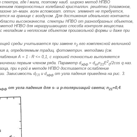
спектра, где l мала, поэтому наиб. широко метод НПВО
ужением поверхностных колебаний кристаллич. решётки (
плазмонов,
апазоне эл--магн. волн вспомогат. оптич. элемент не требуется,
тся на границе с воздухом. Для достижения идеального контакта
области высококачеств. спектры НПВО от разнообразных объектов,
ть метод НПВО для неразрушающего способа контроля вещества.
 негладким и неплоским объектом произвольной формы и даже при
ающей среды учитывается при замене
n
его комплексной величиной
2
ия a, определяемым традиц. фотометрич. методами (см.
слабления
A
= 1 -
R <=
0,1, с хорошей точностью выполняется
2
граничении первым членом ряда. Параметр
d
=
d
n
E
/2соs q наз.
эфф
гл
21
0
азца, при к-рой в методе НПВО достигается ослабление
нии. Зависимость
d
и
d
от угла падения приведена на рис. 3.
ГЛ
эфф
от угла падения для
s
- и
р
-поляризаций света;
n
=0,4
.
эфф
21