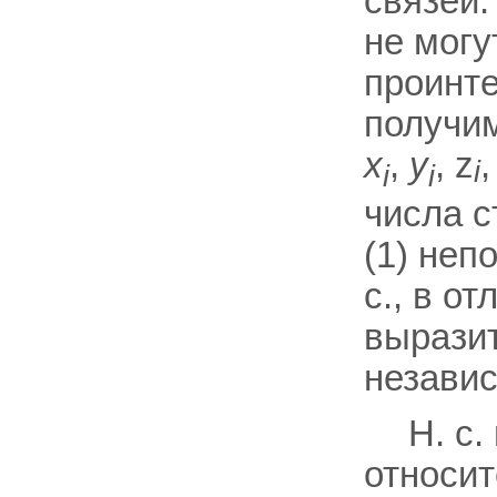
связей.
не могу
проинте
получим
x
,
y
, z
i
i
i
числа с
(1) неп
с., в о
вырази
незави
H. с.
относит