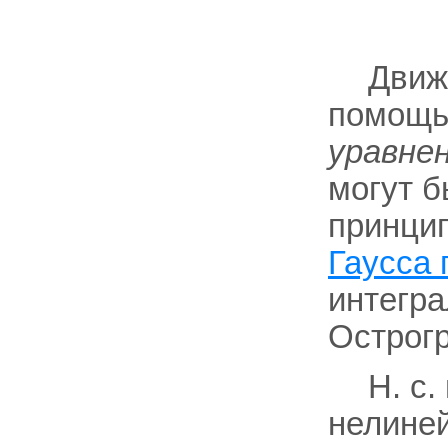
Движ
помощ
уравне
могут 
принцип
Гаусса 
интегра
Острогр
H. с.
нелиней