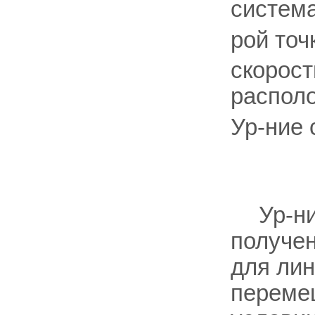
система
рой точ
скорост
располо
Ур-ние 
Ур-ни
получен
для лин
переме