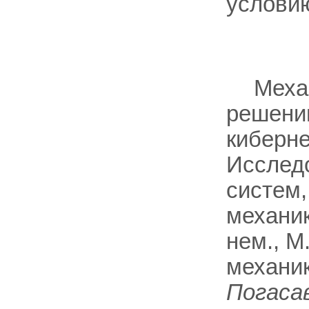
услови
Меха
решении
киберне
Исслед
систем,
механик
нем., M
механик
Погаса