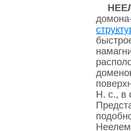
НЕЕ
домона
структу
быстрое
намагн
распол
доменов
поверхн
H. с., в
Предста
подобно
Неелем (