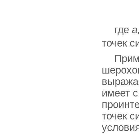
где
а
точек с
Прим
шерохов
выражаю
имеет с
проинт
точек с
услови