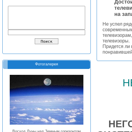
Досто
телев
на за
Не успел ряд
современным
телевизорам
телевизоры.
Придется ли 
понравивше
Фотогалерея
н
НЕГ
Восход Луны над Земным горизонтом