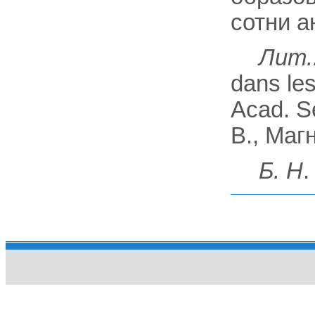
сотни а
Лит.
dans le
Acad. Se
В., Маг
Б. H