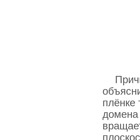
Прич
объясни
плёнке
домена 
вращает
плоскос