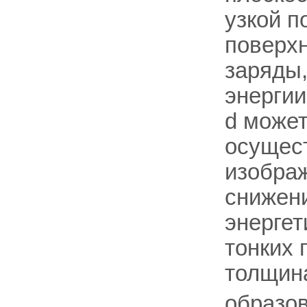
узкой п
поверхн
заряды
энергии
d может
осущест
изображ
снижени
энергет
тонких 
толщин
образов