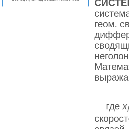
СИСТЕ
система
геом. с
диффере
сводящ
неголо
Матема
выража
где
х
i
скорост