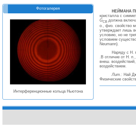
Фотогалерея
НЕЙМАНА П
кристалла с симмет
G
должна включа
CB
о., физ. свойство 
утверждает лишь в
условию, но не тре
условием существо
Neumann).
Наряду с H.
.В отличие от H. 
внеш. воздействий
воздействием.
Лит.:
Hай Дж
Физические свойств
Интерференционные кольца Ньютона