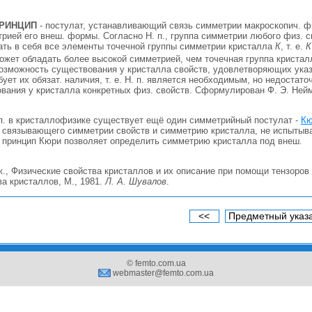
РИНЦИП
- постулат, устанавливающий связь симметрии макроскопич. ф
рией его внеш. формы. Согласно H. п., группа симметрии любого физ. с
ть в себя все элементы точечной группы симметрии кристалла
К
, т. е.
К
может обладать более высокой симметрией, чем точечная группа кристалл
озможность существования у кристалла свойств, удовлетворяющих ука
бует их обязат. наличия, т. е. H. п. является необходимым, но недостат
вания у кристалла конкретных физ. свойств. Сформулирован Ф. Э. Нейм
 п. в кристаллофизике существует ещё один симметрийный постулат -
Кю
п., связывающего симметрии свойств и симметрию кристалла, не испыты
, принцип Кюри позволяет определить симметрию кристалла под внеш.
., Физические свойства кристаллов и их описание при помощи тензоров и 
а кристаллов, M., 1981.
Л. А. Шувалов
.
<<
Предметный указ
© femto.com.ua
webmaster@femto.com.ua