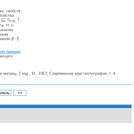
из. свойств
войства
G
. T.
CB
а. H. п.
занному
очным
аном (F. E.
ри принцип
вающего
матриц, 2 изд., M., 1967; Современная кристаллография, т. 4 -
атель
>>