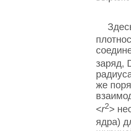
Здес
плотнос
соедине
заряд, 
радиуса
же поря
взаимод
2
<
r
> не
ядра) д