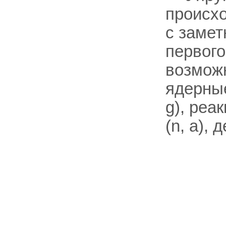
происхо
с замет
первог
возможн
ядерные
g), реа
(n, a), 