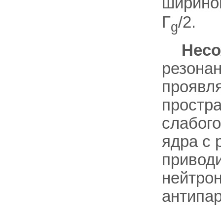
ширино
Г
/2.
g
Несо
резона
проявл
простр
слабого
ядра с 
приводи
нейтрон
антипар