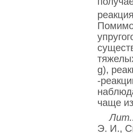
получае
реакци
Помимо
упругог
существ
тяжелых
g), реак
-реакции
наблюда
чаще из
Лит.
Э. И., 