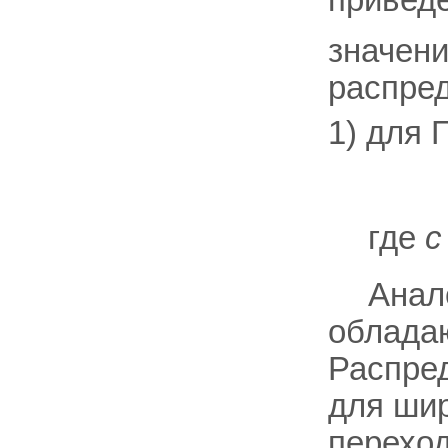
значени
распред
1) для 
где
c
Анал
обладаю
Распре
для шир
перехо