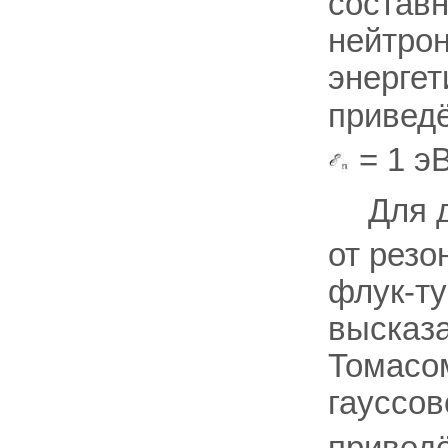
составн
нейтро
энергет
привед
= 1 эВ
Для 
от резо
флук-ту
высказа
Томасом
гауссов
привед