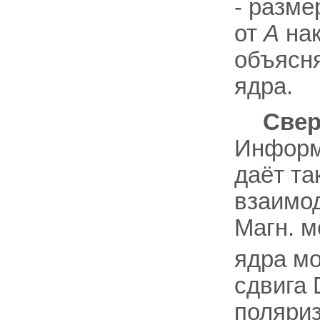
- разме
от
А
нак
объясн
ядра.
Свер
Информ
даёт та
взаимод
Магн. 
ядра м
сдвига 
поляриз