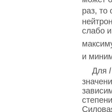
раз, то
нейтрон
слабо 
максим
и мини
Для
l
значен
зависи
степен
Силовая