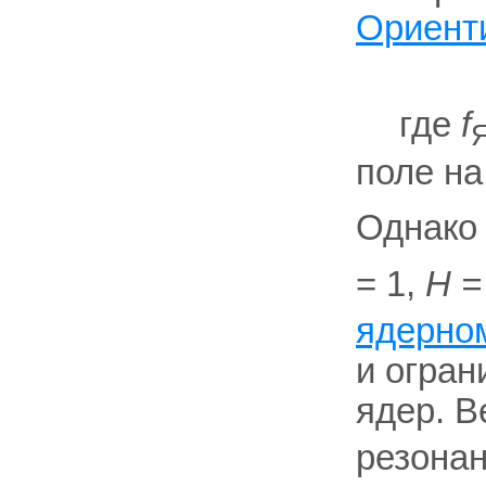
Ориент
где
f
поле на
Однако
= 1,
H =
ядерно
и огран
ядер. 
резонан