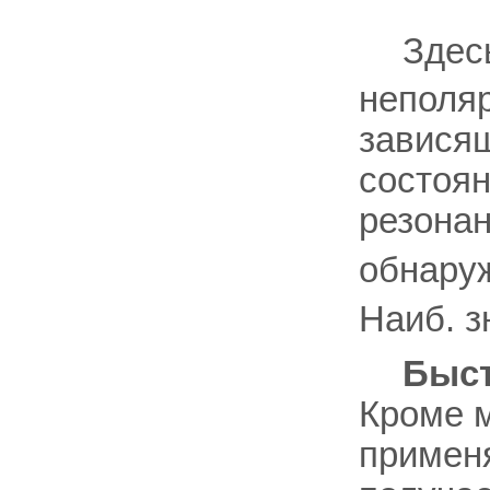
Здес
неполяр
завися
состоян
резона
обнару
Наиб. 
Быс
Кроме 
применя