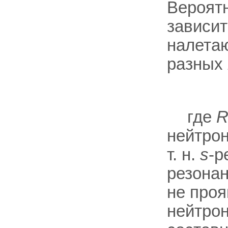
Вероятн
зависит
налета
разных
где
нейтрон
т. н.
s
-р
резонан
не про
нейтро