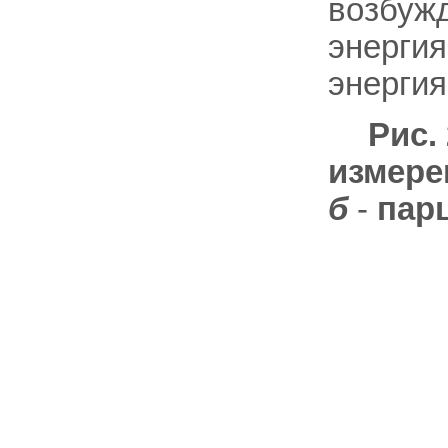
возбуж
энергия
энергия
Рис.
измере
б
-
пар