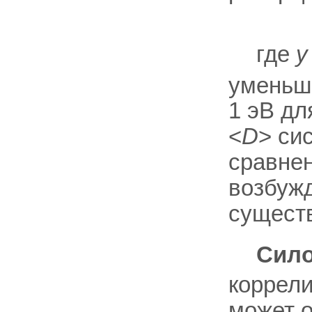
где
у
уменьш
1 эВ дл
<
D
> си
сравнен
возбуж
существ
Сило
коррели
может о