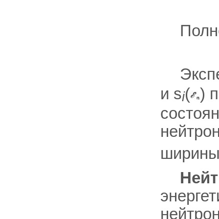
Полн
Эксп
и s
(
) 
i
состоян
нейтрон
ширины
Нейт
энергет
нейтрон