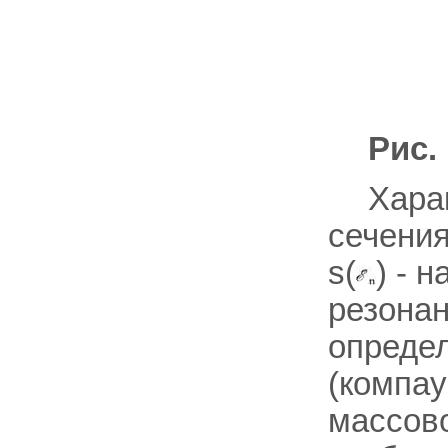
Рис.
Хара
сечения
s(
) - 
резонан
опреде
(компа
массово