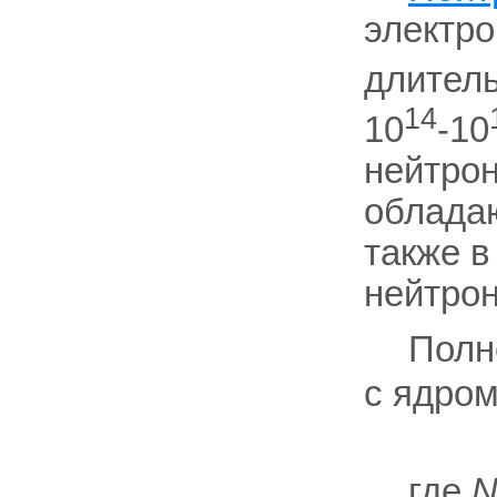
электро
длител
14
10
-10
нейтро
облада
также в
нейтрон
Полн
с ядро
где