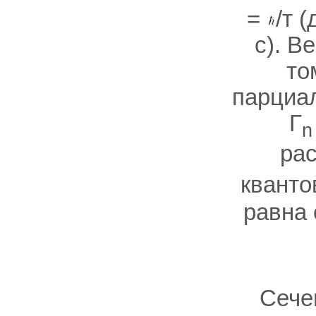
=
/т 
с). В
то
парциа
Г
n
рас
кванто
равна
Сече