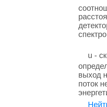
соотно
расстоя
детекто
спектро
u - с
опреде
выход н
поток н
энергет
Нейт