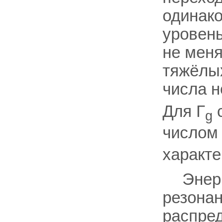
одинако
уровень
не меня
тяжёлых
числа 
Для Г
с
g
числом
характ
Энер
резона
распре