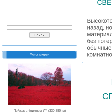
СВЕ
Высокоте
назад, н
материал
без поте
обычные 
комнатн
Фотогалерея
с
Пейзаж в ближнем УФ (330-380нм)