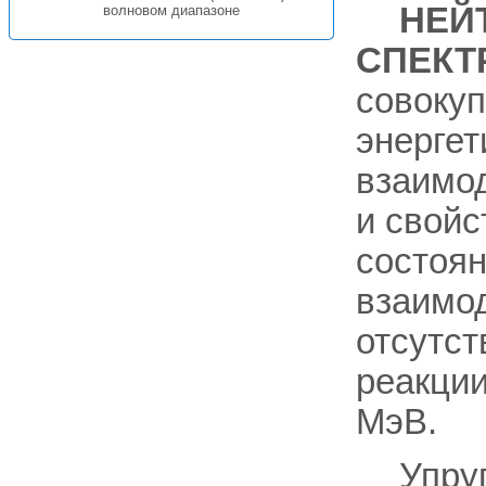
НЕЙ
волновом диапазоне
СПЕКТ
совоку
энергет
взаимо
и свой
состоян
взаимод
отсутст
реакции
МэВ.
Упруг