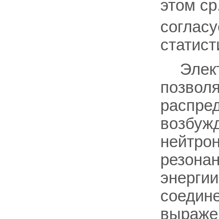
этом ср
согласу
статист
Элек
позвол
распред
возбужд
нейтрон
резона
энергии
соедине
выраже