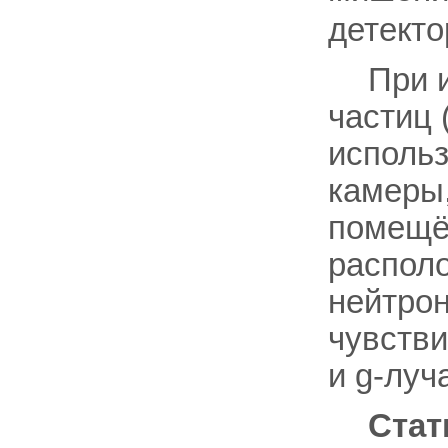
детекто
При 
частиц 
использ
камеры,
помещё
распол
нейтрон
чувстви
и g-луч
Стат