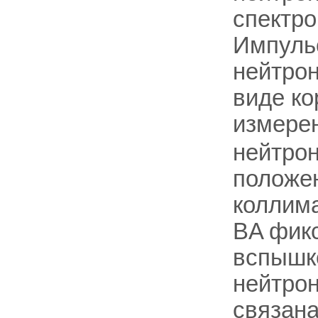
спектро
Импульс
нейтрон
виде ко
измерен
нейтрон
положен
коллима
BA фик
вспышк
нейтрон
связан