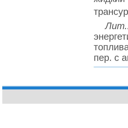
трансур
Лит.
энергет
топлива
пер. с а