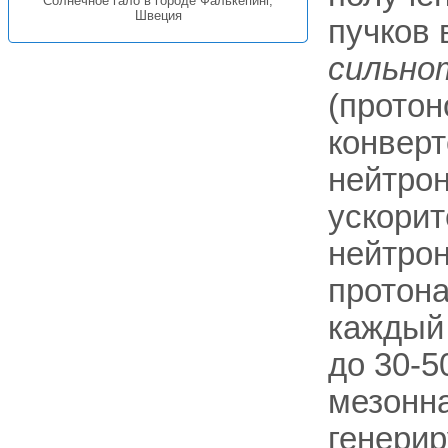
Солнечное гало в городе Фалькёпинг,
Швеция
пучков 
сильно
(протон
конверт
нейтро
ускорите
нейтро
протона
каждый
до 30-5
мезонна
генерир