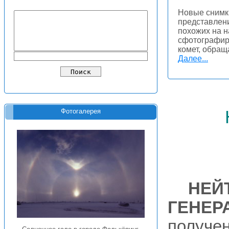
Новые снимк
представлени
похожих на н
сфотографир
комет, обращ
Далее...
Фотогалерея
НЕЙ
ГЕНЕР
получе