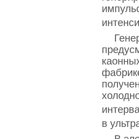
импульс
интенси
Гене
предусм
каонных
фабрике
получен
холодно
интерва
в ультр