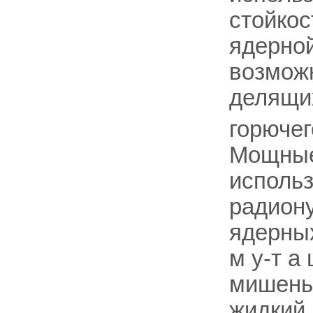
стойкос
ядерно
возмож
делящи
горючег
Мощные 
использ
радиону
ядерных
м у-т а 
мишень
жидкий 