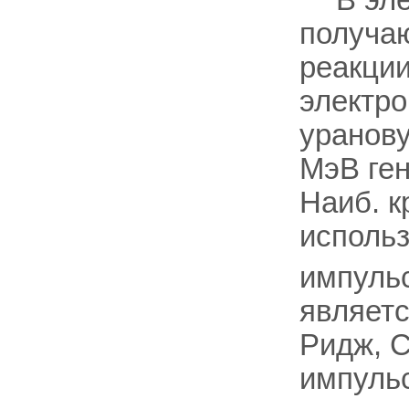
В эл
получаю
реакции
электр
уранову
МэВ ген
Наиб. к
исполь
импульс
являетс
Ридж, С
импульс