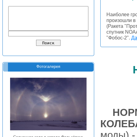
Наиболее гро
произошли в
(Ракета "Про
спутник NOAA
"Фобос-2".
Да
Фотогалерея
НОР
КОЛЕБ
моды) -