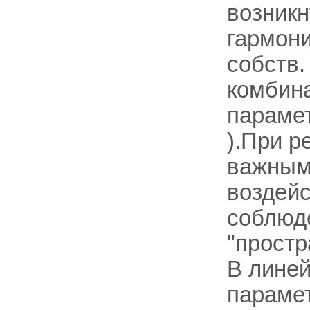
возникн
гармони
собств.
комбина
параме
).При 
важным
воздейс
соблюде
"простр
В лине
параме