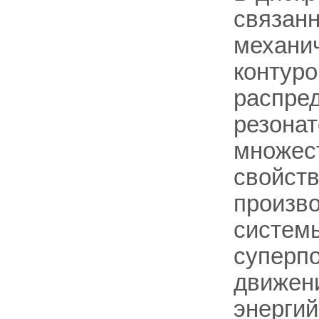
связанн
механич
контуро
распред
резонат
множест
свойств
произво
системы
суперпо
движен
энергий