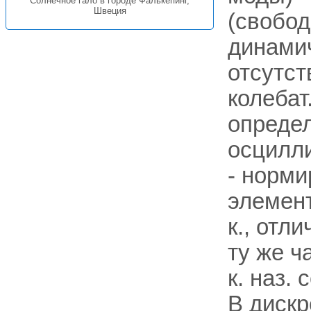
Солнечное гало в городе Фалькёпинг,
Швеция
(свобод
динамич
отсутст
колебат
определ
осцилл
- норми
элемен
к., отл
ту же ч
к. наз.
В дискр