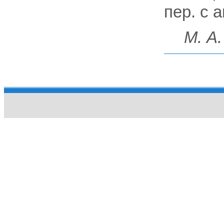
пер. с а
М
.
А.