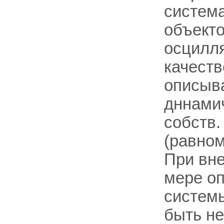
система
объекто
осцилля
качест
описыв
дннамич
собств.
(равном
При вне
мере о
системы
быть н