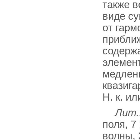
также 
виде су
от гарм
прибли
содерж
элемент
медлен
квазига
Н. к. и
Лит.
поля, 7 
волны, 