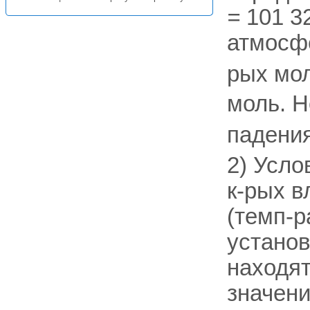
=
101 32
атмосф
рых мо
моль. Н
падени
2) Усло
к-рых в
(темп-p
устано
находят
значени