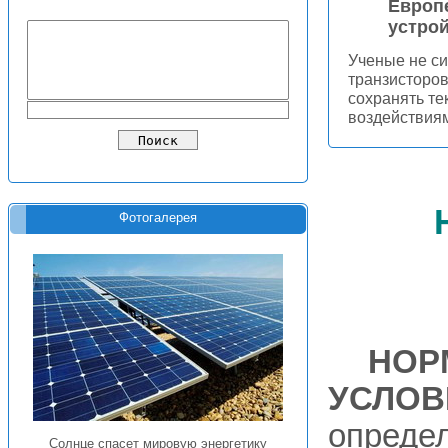
Европе
устрой
Ученые не си
транзисторов
сохранять те
воздействиям
Фотогалерея
НОР
УСЛОВ
опреде
Солнце спасет мировую энергетику