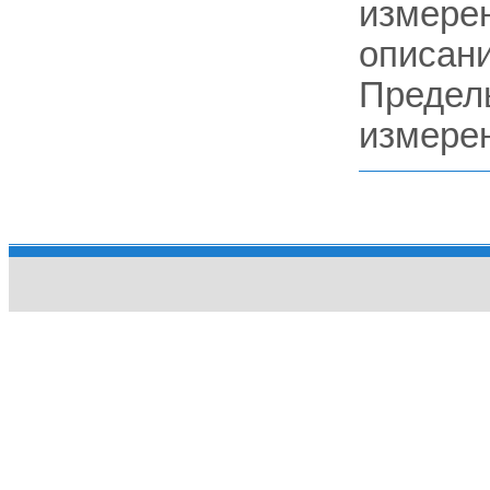
измерен
описани
Предел
измерен