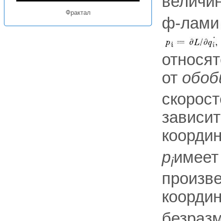
величи
Фрактал
ф-лами
относят
от
обоб
скорост
зависит
коорди
p
имеет
i
произве
коорди
безразм