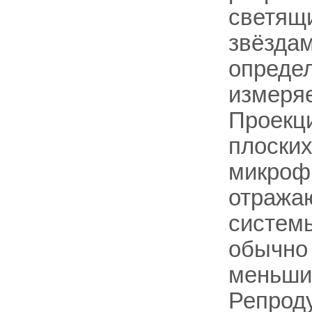
светящи
звёздам
определ
измеряе
Проекци
плоских
микрофи
отражаю
системы
обычно
меньши
Репрод