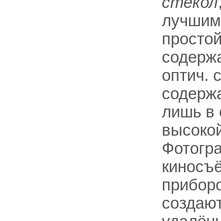
стёкол
лучшим
простой
содержа
оптич. 
содерж
лишь в
высоко
Фотогра
киносъ
приборо
создаю