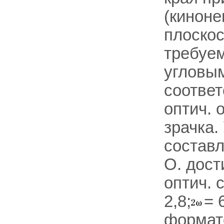
(киноне
плоскос
требуе
угловым
соответ
оптич. 
зрачка.
составл
О. дост
оптич. 
2,8;
= 
формато