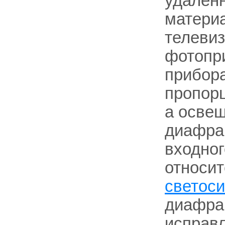
удалённ
материа
телевиз
фотопри
прибор
пропор
а освещ
диафра
входног
относит
светос
диафраг
исправ