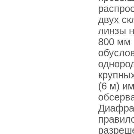
распрос
двух ск
линзы н
800 мм 
обуслов
одноро
крупных
(6 м) и
обсерв
Диафраг
правил
разреше