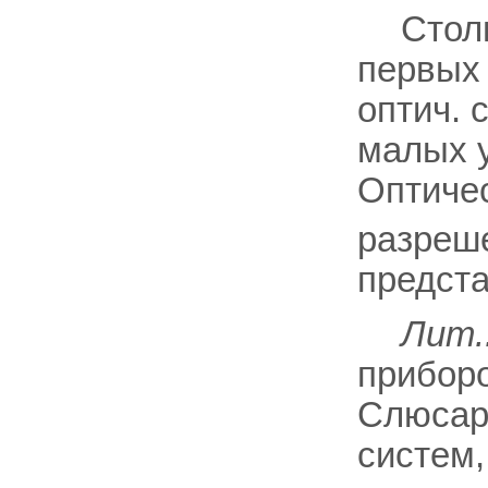
Стол
первых 
оптич. 
малых у
Оптичес
разреш
предста
Лит.
приборов
Слюсаре
систем, 