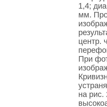
1,4; ди
мм. Пр
изображ
результ
центр. 
перефо
При фо
изображ
Кривизн
устраня
на рис.
высокоа