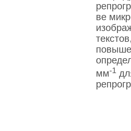
репрогр
ве микр
изображ
текстов
повыше
опреде
-1
мм
дл
репрогр