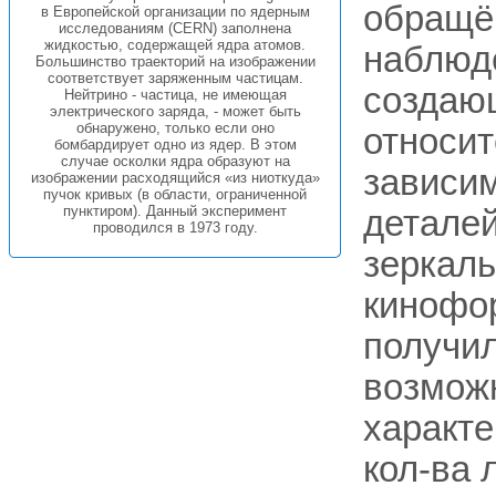
обращё
в Европейской организации по ядерным
исследованиям (CERN) заполнена
жидкостью, содержащей ядра атомов.
наблюд
Большинство траекторий на изображении
соответствует заряженным частицам.
создающ
Нейтрино - частица, не имеющая
электрического заряда, - может быть
обнаружено, только если оно
относит
бомбардирует одно из ядер. В этом
случае осколки ядра образуют на
зависим
изображении расходящийся «из ниоткуда»
пучок кривых (в области, ограниченной
пунктиром). Данный эксперимент
деталей
проводился в 1973 году.
зеркаль
кинофо
получи
возмож
характе
кол-ва 