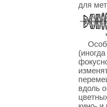
для мет
Особ
(иногда
фокусно
изменят
перемещ
вдоль о
цветны
кино- и