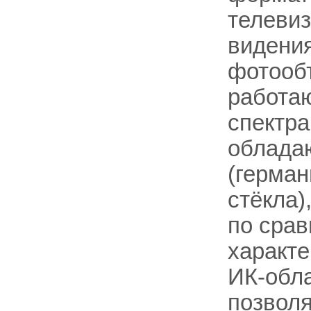
телевиз
видения
фотообъ
работаю
спектра
облада
(герман
стёкла)
по срав
характе
ИК-обла
позволя