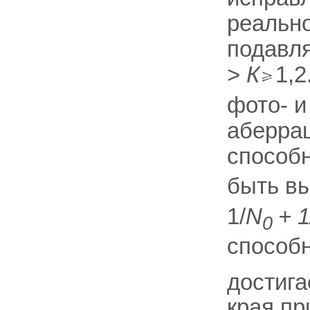
реальн
подавл
>
К
1,2
фото- и
аберрац
способ
быть в
1/
N
+ 
0
способн
достига
края пр