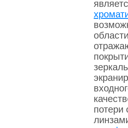
являетс
хромат
возможн
области
отража
покрыт
зеркаль
экранир
входног
качеств
потери 
линзами