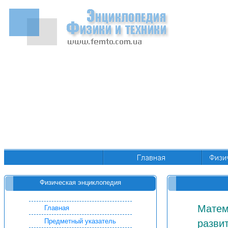
Физическая энциклопедия
Матем
Главная
Предметный указатель
разви