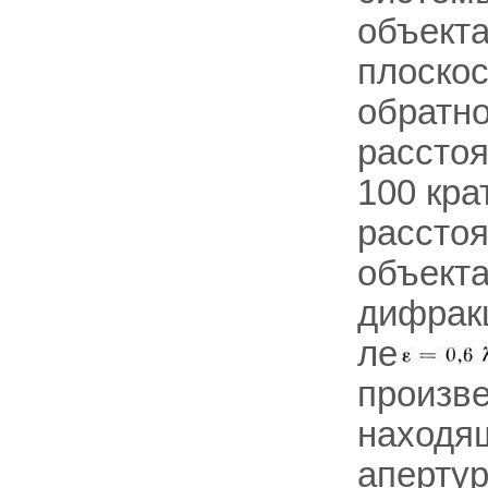
объект
плоско
обратн
расстоя
100 кра
расстоя
объекта
дифракц
ле
произв
находящ
апертур