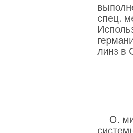
выполне
спец. м
Исполь
германи
линз в
О. м
систем