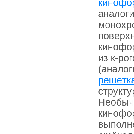
кинофо
аналоги
монохро
поверхн
кинофор
из к-ро
(анало
решётк
структу
Необыч
кинофор
выполн