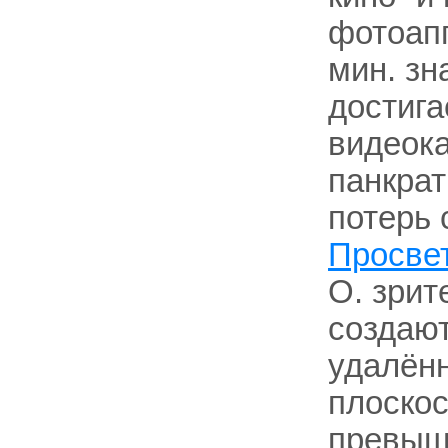
фотоапп
мин. зн
достигае
видеока
панкрат
потерь 
Просве
О. зрит
создаю
удалён
плоскос
превыш