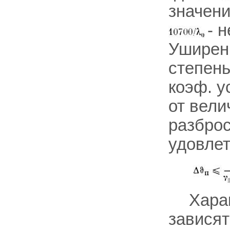
значени
- 
Уширени
степень
коэф. у
от вели
разброс
удовле
Хара
зависят