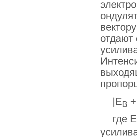
электро
ондулят
вектору
отдают 
усилива
Интенси
выходящ
пропорц
|Е
+
В
где Е
усилив