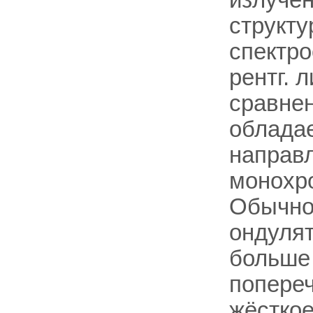
излучен
структу
спектро
рентг. 
сравне
облада
направ
монохро
Обычно 
ондуля
больше 
попере
жёсткое