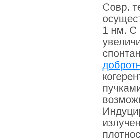
Совр. т
осущест
1 нм. С
увеличи
спонтан
доброт
когерен
пучками
возможн
Индуцир
излуче
плотнос