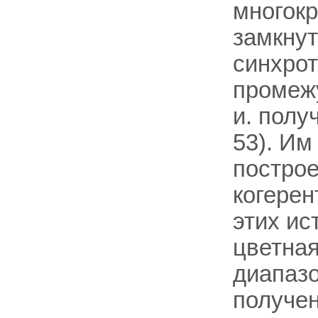
многокр
замкнут
синхро
промеж
и. полу
53). Им
построе
когерен
этих ис
цветная
диапазо
получен