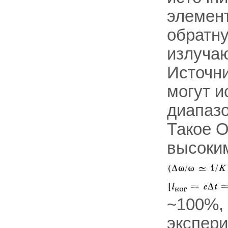
элемен
обратн
излуча
Источни
могут и
диапазо
Такое О
высоки
~100%, 
экспер