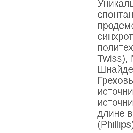
Уникал
спонтан
продемо
синхрот
политех
Twiss),
Шнайдер
Греховы
источни
источни
длине 
(Phillip