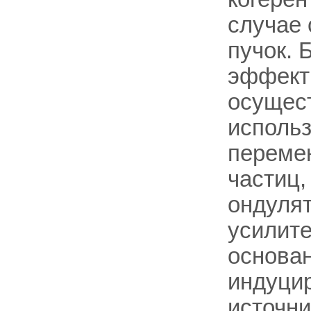
случае 
пучок. 
эффекти
осущест
использ
переме
частиц,
ондуля
усилите
основан
индуцир
источни