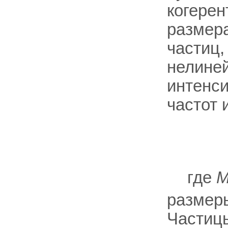
когерен
размера
частиц,
нелиней
интенси
частот 
где
размеры
Частицы