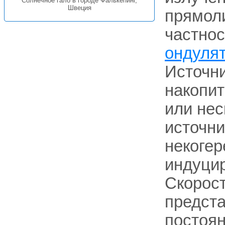
Солнечное гало в городе Фалькёпинг,
Швеция
прямол
частнос
ондуля
Источни
накопит
или нес
источни
некогер
индуцир
Скорост
предста
постоя