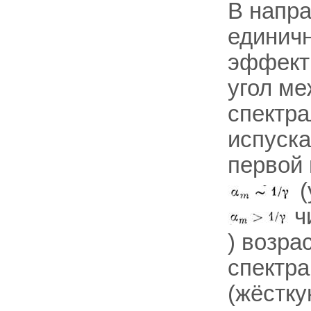
В напр
единич
эффекти
угол м
спектра
испуска
первой 
(
чи
) возра
спектра
(жёстку