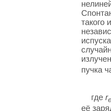
нелиней
Спонтан
такого 
независ
испуска
случай
излучен
пучка ч
где
r
её заря