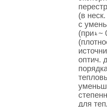
перестр
(в неск
с умен
(при
~ 
(плотно
источни
оптич. 
порядк
тепловы
уменьш
степенн
для теп