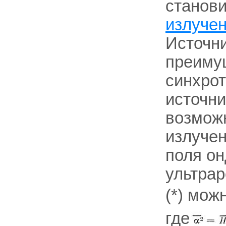
станови
излуче
Источни
преиму
синхрот
источни
возможн
излучен
поля он
ультрар
(*) мож
где