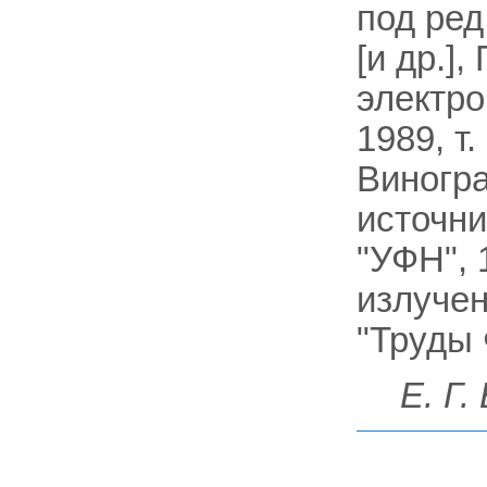
под ред
[и др.]
электро
1989, т.
Виногра
источни
"УФН", 
излучен
"Труды 
Е. Г.