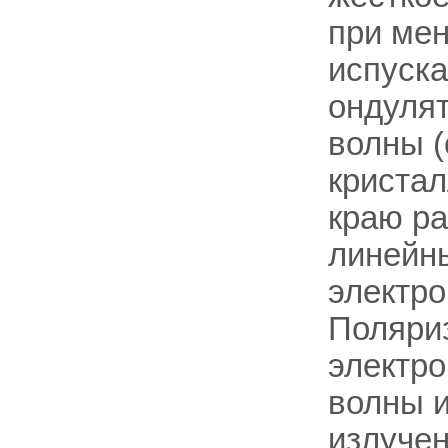
при ме
испуска
ондулят
волны 
кристал
краю ра
линейны
электро
Поляриз
электро
волны и
излучен