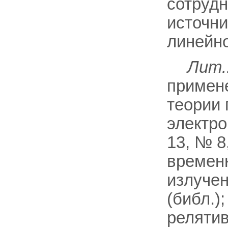
сотрудн
источни
линейно
Лит.
примене
теории 
электро
13, № 8
временн
излучени
(библ.)
релятив