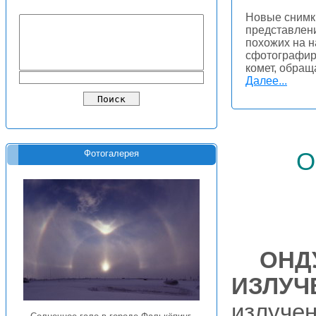
Новые снимк
представлени
похожих на н
сфотографир
комет, обращ
Далее...
о
Фотогалерея
ОНД
ИЗЛУЧ
излуче