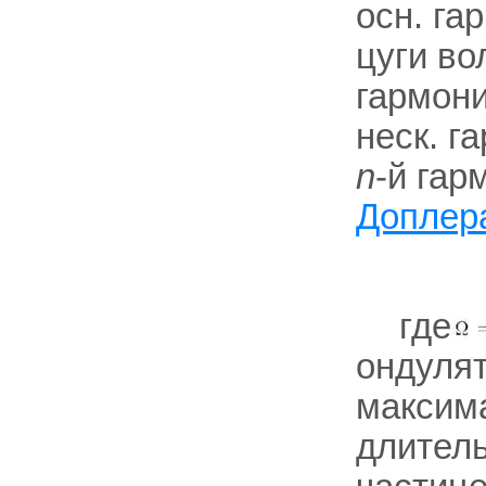
осн. га
цуги во
гармони
неск. г
n
-й гар
Доплер
где
ондулят
максим
длитель