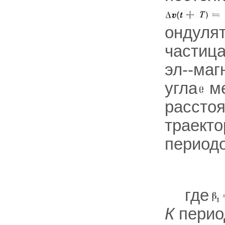
ондуля
частица
эл--маг
угла
м
рассто
траекто
период
где
К
период