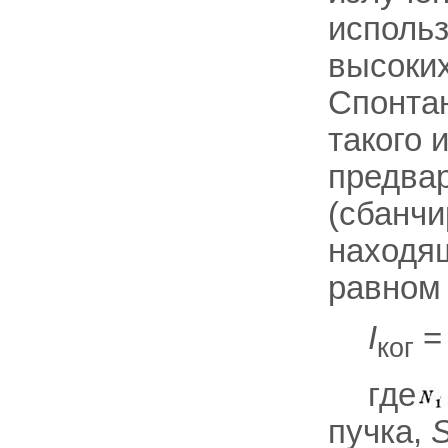
использ
высоких
Спонтан
такого 
предва
(сбанчи
находящ
равном
I
ког
где
пучка,