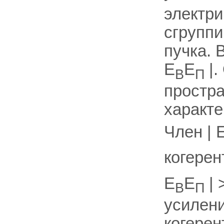
электри
сгруппи
пучка. 
Е
Е
|.
В
П
простра
характе
Член | 
когерен
Е
Е
| 
В
П
усилени
когерен