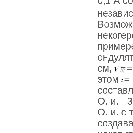
0,1 А с
независ
Возможн
некогер
примере
ондулят
см,
=
этом
=
составл
О. и. -
О. и. с
создава