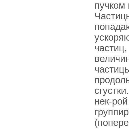
пучком 
Частицы
попадаю
ускоря
частиц,
величин
частицы
продоль
сгустки
нек-рой
группи
(попере