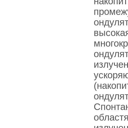
накопит
промеж
ондулят
высокая
многокр
ондулят
излучен
ускоря
(накопи
ондулят
Спонтан
областя