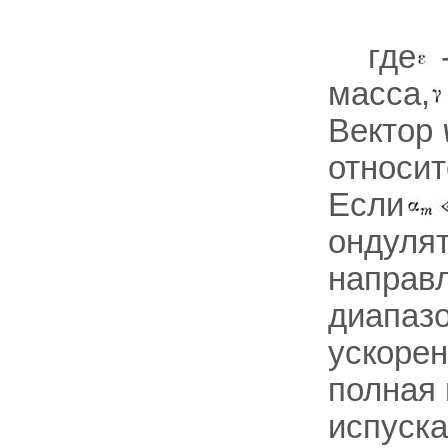
где
масса,
Вектор
относи
Если
ондулят
направл
диапазо
ускоре
полная 
испуска