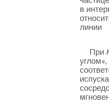
частице
в интер
относит
линии
При
углом
,
соответ
испуска
сосредо
мгнове