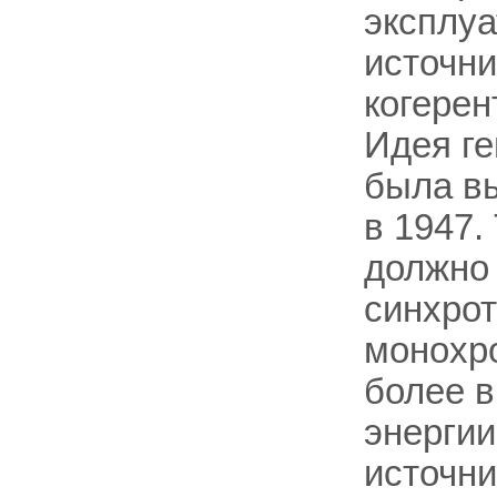
эксплуа
источни
когерен
Идея ге
была вы
в 1947.
должно
синхро
монохр
более в
энергии
источни