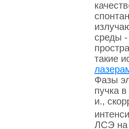
качеств
спонтан
излучаю
среды -
простра
такие и
лазерам
Фазы эл
пучка в
и., ско
интенси
ЛСЭ на