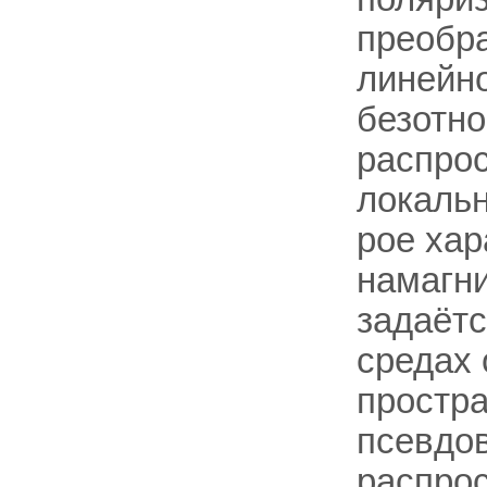
преобра
линейно
безотно
распрос
локальн
рое хар
намагни
задаётс
средах 
простра
псевдов
распрос