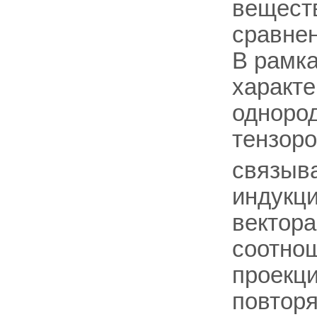
вещест
сравнен
В рамка
характе
одноро
тензор
связыв
индукц
вектора
соотно
проекци
повтор