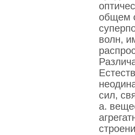
оптичес
общем 
суперпо
волн, 
распрос
Различа
Естеств
неодина
сил, св
а. веще
агрегат
строени