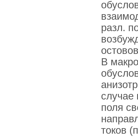
обусло
взаимод
разл. п
возбужд
остовов
В макро
обуслов
анизотр
случае 
поля св
направ
токов (