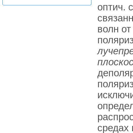
оптич. 
связанн
волн от
поляриз
лучепр
плоско
деполяр
поляриз
исключи
опреде
распрос
средах 