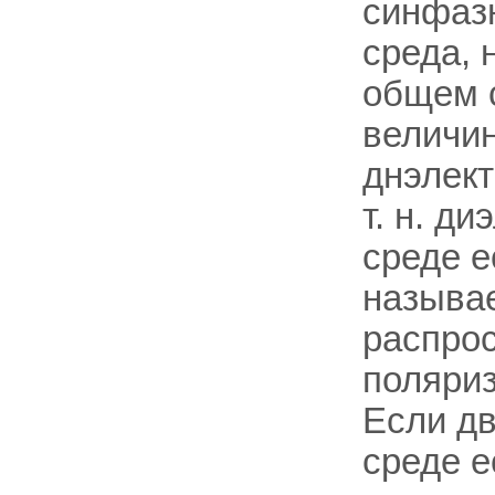
синфазн
среда, 
общем 
величи
днэлект
т. н. д
среде е
называе
распрос
поляриз
Если дв
среде е