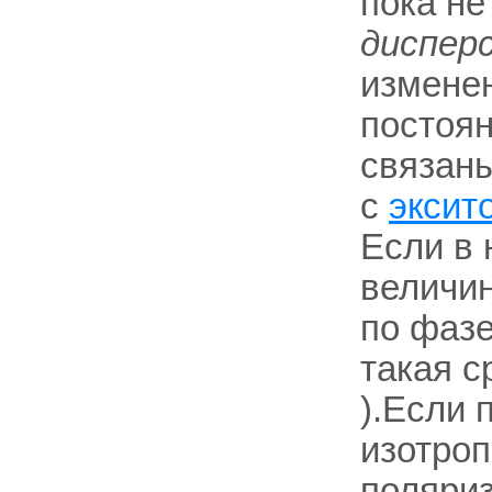
пока н
диспер
измене
постоян
связаны
с
эксит
Если в 
величин
по фазе
такая с
).Если 
изотропн
поляри