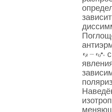
определ
зависит
диссимм
Поглоще
антиэрм
с
явлени
зависим
поляриз
Наведён
изотроп
меняющ