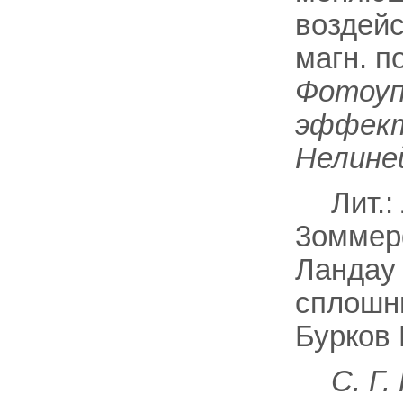
воздейс
магн. п
Фотоуп
эффект
Нелине
Лит.:
3оммерф
Ландау 
сплошны
Бурков 
С. Г