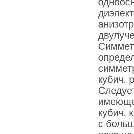
одноосн
диэлект
анизотр
двулуч
Симмет
определ
симмет
кубич. 
Следует
имеюще
кубич. 
с больш