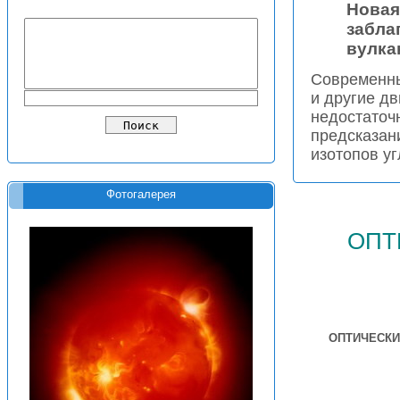
Новая
забла
вулка
Современны
и другие д
недостаточ
предсказан
изотопов уг
Фотогалерея
опт
ОПТИЧЕСКИ