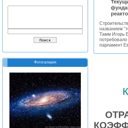
Текущи
фунда
реакто
Строительств
названием "
Тамм Игорь 
потребовало 
парламент Ев
Фотогалерея
ОТР
КОЭФФ