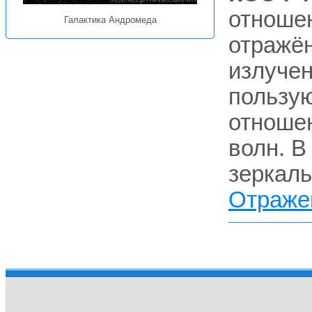
отноше
Галактика Андромеда
отражён
излучен
пользую
отноше
волн. В
зеркаль
Отраже