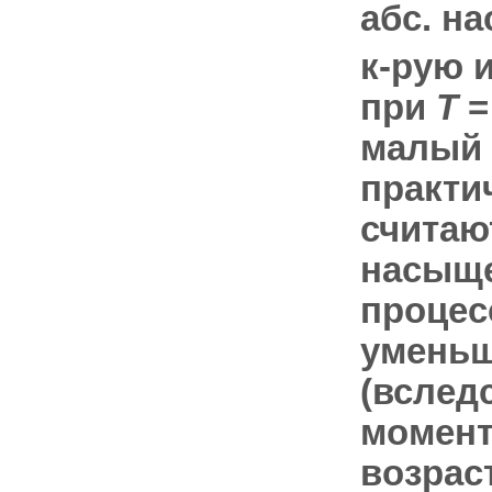
абс. н
к-рую 
при
Т
=
малый 
практи
считаю
насыще
процес
уменьш
(вслед
момент
возрас