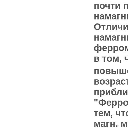
почти 
намагн
Отличи
намагн
ферром
в том, 
повыш
возрас
прибли
"Ферро
тем, ч
магн. 