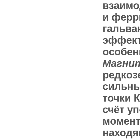
взаимо
и ферр
гальва
эффект
особен
Магнит
редкоз
сильны
точки К
счёт у
момент
находя