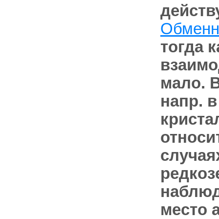
действ
Обменн
тогда 
взаимо
мало. 
напр. 
криста
относи
случая
редкоз
наблюд
место 