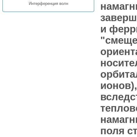
намагн
Интерференция волн
завер
и ферр
"смеще
ориент
носите
орбита
ионов)
вследс
теплов
намагн
поля с