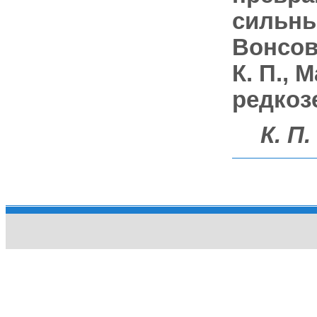
сильны
Вонсовс
К. П.,
редкоз
К. П