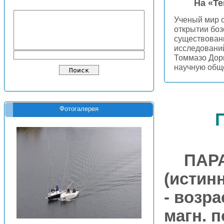
На «Т
Ученый мир 
открытии боз
существовани
исследовани
Томмазо Дор
научную общ
Фотогалерея
ПАР
(истин
- возра
магн. 