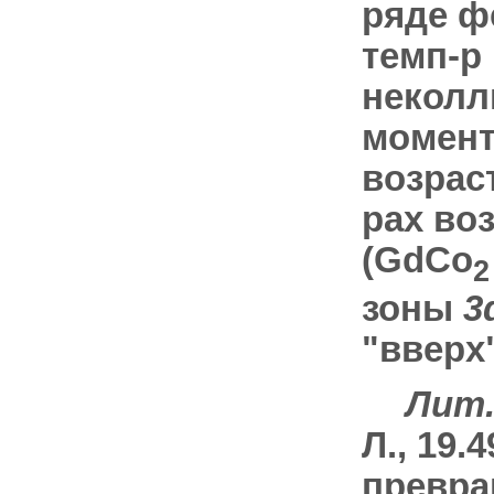
ряде ф
темп-р
неколл
момент
возрас
pax во
(GdCo
2
зоны
3
"вверх"
Лит.
Л., 19.
превращ