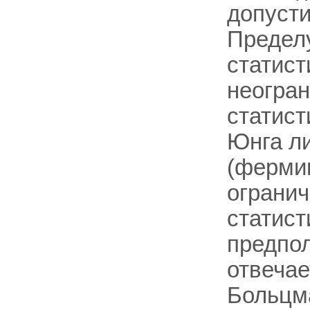
допусти
Предел
статист
неогра
статист
Юнга л
(фермип
ограни
статист
предпол
отвечае
Больцма