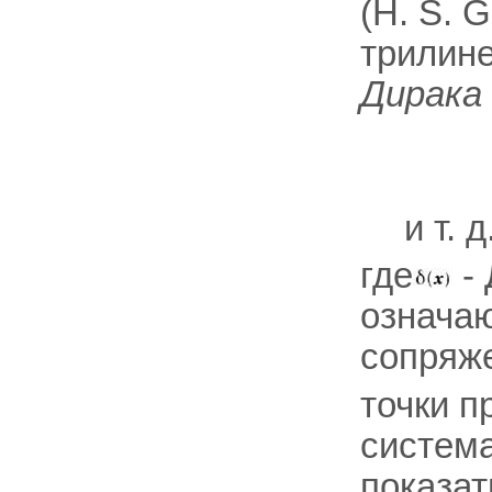
(Н. S. 
трилине
Дирака
и т. 
где
- 
означаю
сопряже
точки п
система
показат