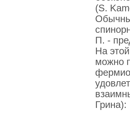
(S. Kame
Обычны
спинорн
П. - пр
На этой
можно 
фермио
удовле
взаимны
Грина):