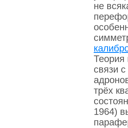
не всяк
перефо
особенн
симмет
калибр
Теория 
связи с
адроно
трёх кв
состоян
1964) в
парафер