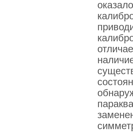
оказало
калибр
приводи
калибр
отличае
наличи
сущест
состоян
обнаруж
паракв
заменен
симмет