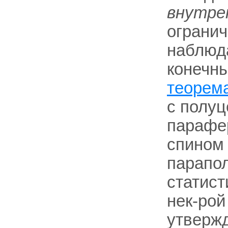
внутре
ограни
наблюд
конечн
теорем
с полу
парафер
спином 
парапо
статист
нек-рой
утверж