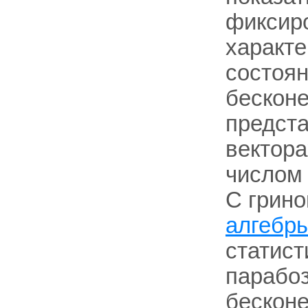
фиксир
характ
состоян
бескон
предст
вектора
числом 
С грин
алгебр
статист
парабоз
бескон