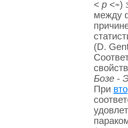
<
р
<
)
между ф
причине
статист
(D. Gen
Соответ
свойств
Бозе
-
Э
При
вт
соответ
удовлет
параком