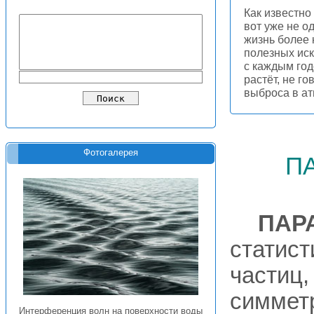
Как известно
вот уже не о
жизнь более 
полезных иск
с каждым год
растёт, не г
выброса в ат
п
Фотогалерея
ПАР
статист
частиц,
симмет
Интерференция волн на поверхности воды