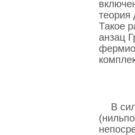
включен
теория
Такое р
анзац 
фермио
компле
В си
(нильпо
непоср