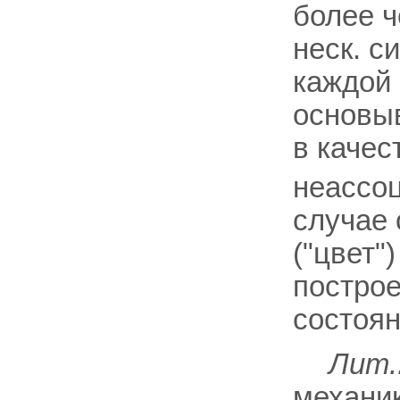
более 
неск. с
каждой 
основыв
в качес
неассоц
случае 
("цвет"
построе
состоян
Лит.
механики