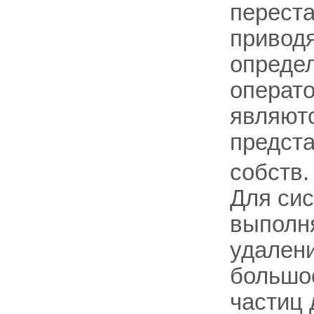
переста
привод
опреде
операто
являют
предст
собств.
Для сис
выполня
удалени
большо
частиц 