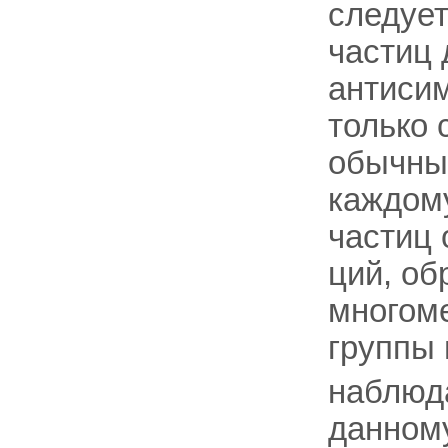
следует
частиц 
антисим
только 
обычным
каждом
частиц 
ций, об
многом
группы
наблюда
данном