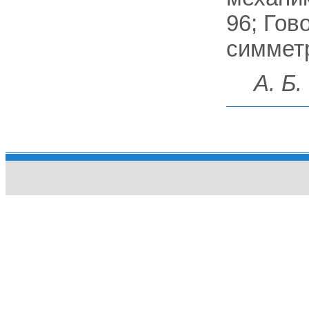
96; Гов
симметри
А. Б.