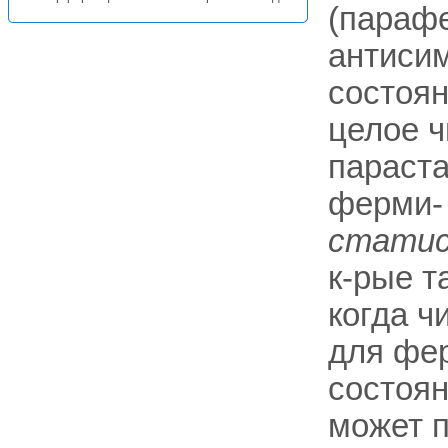
(парафе
антисим
состоян
целое 
параста
ферми- 
статис
к-рые т
когда ч
для фер
состоян
может 