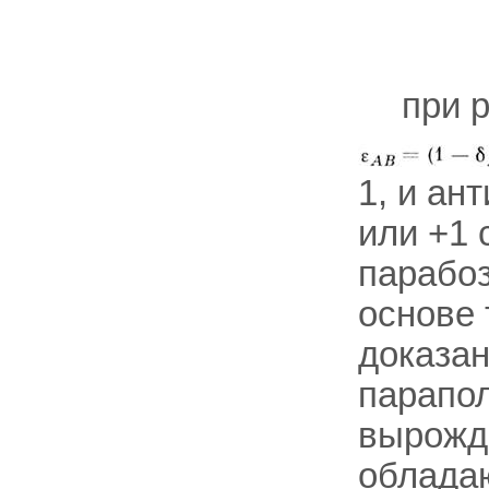
при 
1, и ан
или +1 
парабоз
основе 
доказан
парапо
вырожд
облада