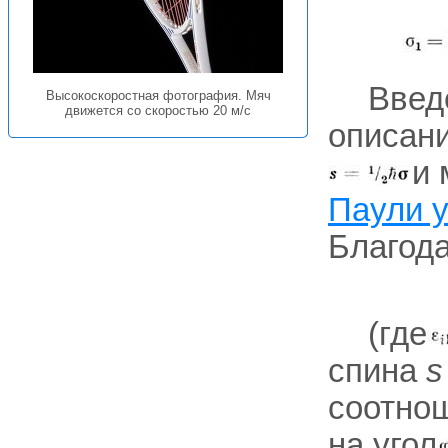
Введе
Высокоскоростная фотография. Мяч
движется со скоростью 20 м/с
описани
и 
Паули 
Благод
(где
спина
s
соотнош
на угол