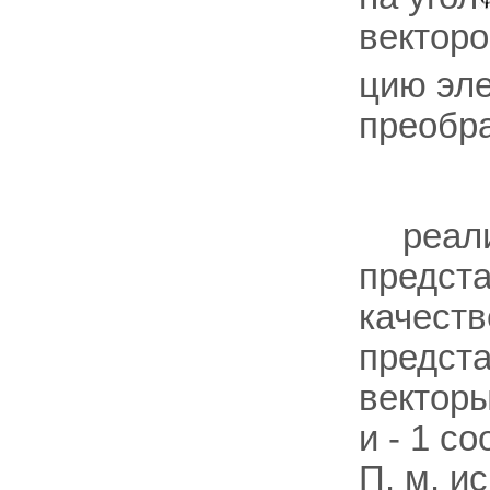
вектор
цию эл
преобра
реал
предст
качеств
предста
вектор
и - 1 с
П. м. и