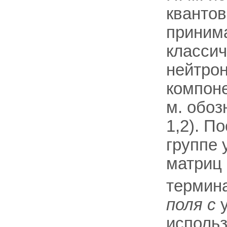
квантов
приним
классич
нейтрон
компон
м. обоз
1,2). П
группе
матриц 
термин
поля с
у
использ