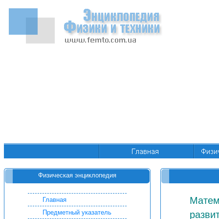
Физическая энциклопедия
Матем
Главная
Предметный указатель
разви