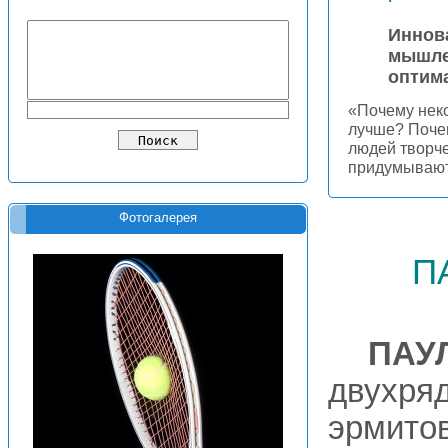
Иннов
мышле
оптим
«Почему нек
лучше? Поче
людей творче
придумываю
Фотогалерея
п
ПАУ
двухря
эрмито