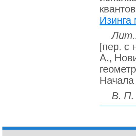
квантов
Изинга
Лит.
[пер. с 
А., Нов
геометр
Начала 
В. П