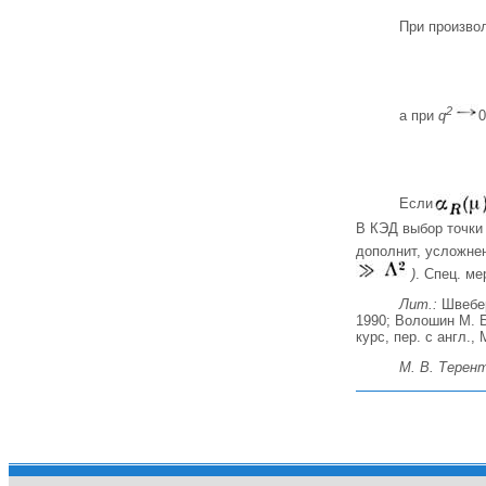
При произво
2
а при
q
0
Если
В КЭД выбор точки
дополнит, усложнен
)
. Спец. м
Лит.:
Швебер 
1990; Волошин М. Б
курс, пер. с англ., 
М. В. Терен