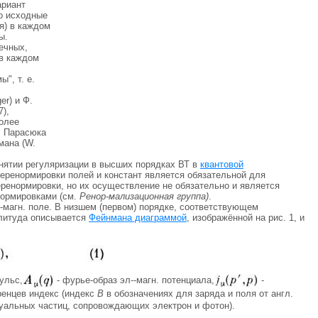
ариант
о исходные
я) в каждом
ы.
ечных,
 в каждом
", т. е.
er) и Ф.
7),
Более
С. Парасюка
мана (W.
снятии регуляризации в высших порядках ВТ в
квантовой
еренормировки полей и констант является обязательной для
еренормировки, но их осуществление не обязательно и является
нормировками (см.
Ренор-мализационная группа)
.
--магн. поле. В низшем (первом) порядке, соответствующем
плитуда описывается
Фейнмана диаграммой
, изображённой на рис. 1, и
ульс,
- фурье-образ эл--магн. потенциала,
-
оренцев индекс (индекс
В
в обозначениях для заряда и поля от англ.
ртуальных частиц, сопровождающих электрон и фотон).