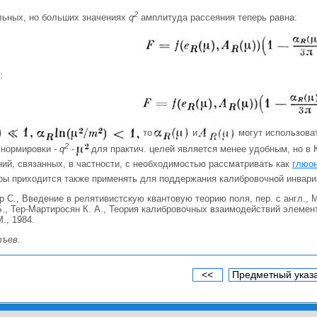
2
льных, но больших значениях
q
амплитуда рассеяния теперь равна:
:
то
и
могут использоват
2
 нормировки -
q
-
для практич. целей является менее удобным, но в 
ий, связанных, в частности, с необходимостью рассматривать как
глюо
еры приходится также применять для поддержания калибровочной инвари
С., Введение в релятивистскую квантовую теорию поля, пер. с англ., М.
., Тер-Мартиросян К. А., Теория калибровочных взаимодействий элемен
М., 1984.
тъев
.
<<
Предметный указ