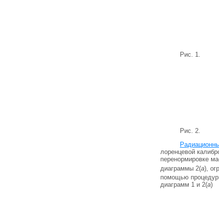
Рис. 1.
Рис. 2.
Радиационны
лоренцевой калибро
перенормировке ма
диаграммы 2(
а
), о
помощью процедуры
диаграмм 1 и 2(
а
)