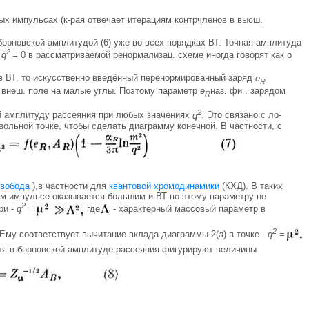
х импульсах (к-рая отвечает итерациям контрчленов в высш.
борновской амплитудой (6) уже во всех порядках ВТ. Точная амплитуда
2
е
q
=
0 в рассматриваемой ренормализац. схеме иногда говорят как о
в ВТ, то искусственно введённый перенормированный заряд
e
R
 внеш. поле на малые углы. Поэтому параметр
e
наз. фи . зарядом
R
2
ой амплитуду рассеяния при любых значениях
q
. Это связано с ло-
звольной точке, чтобы сделать диаграмму конечной. В частности, с
свобода
),в частности для
квантовой хромодинамики
(КХД). В таких
ом импульсе оказывается большим и ВТ по этому параметру не
2
ри -
q
=
где
- характерный массовый параметр в
2
Ему соответствует вычитание вклада диаграммы 2(
а
) в точке -
q
=
оля в борновской амплитуде рассеяния фигурируют величины