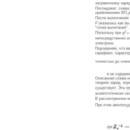
затравочному заря
Последоват. схема
приближениях ВТ) 
После выполнения 
F
оказалась как бы
"точке вычитания",
2
Поскольку при
q
=
непосредственно и
электрона.
Подчеркнём, что в
гарифмич. характе
точностью до член
и не содержи
Описанная схема н
теориях заряд, оп
существует. Эта тр
асимптотически св
В рассмотренном в
При этом амплитуд
где