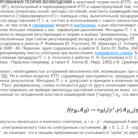
ИРОВАННАЯ ТЕОРИЯ ВОЗМУЩЕНИЙ
в квантовой теории поля (КТП) - в
(ВТ), используемый в перенормируемой КТП и характеризуемый тем, чт
величины (операторы полей, векторы состояний, константы взаимодействи
еляются ("перенормируются") с помощью спец. вычитательной процедур
об представления П. т. в. состоит в использовании с самого начала кон
н, но при этом в
лагранжиан
вводятся
контрчлены
,к-рые обеспечивают
ние больших поправок к нач. параметрам разложения. Методика П. т. в.
жность введения регуляризации в теорию и выбора "ренормализац. схемы
бесконечных (при снятии регуляризации) вкладов в каждом порядке ВТ.
мулирована в работах Р. Фейнмана (R. Feynman), Ю. Швингера (J. Schwing
в 1948 - 49. Первонач. идея содержалась в работе X. Бете (Н. Bethe, 194
ренормировку массы электрона при вычислениях
лэмбовского сдвига
. 
снование процедура П. т. в. получила в работах Н. Н. Боголюбова и О. 
бова
-
Парасюка теорема)
, а также К. Хеппа (К. Нерр, 1965) и В. Циммер
в связи с необходимостью устранения бесконечностей, возникающих при 
ЭД). Но в любых моделях КТП, содержащих расходимости, процедура п
ных результатов. Методика П. т. в. допускает в принципе и конечные п
. Разл. ренормализац. схемы отличаются друг от друга конечными пере
иллюстрировать на примере амплитуды рассеяния электрона во внеш. эл
лижению
по затравочной константе взаимодействия ("заряду")
е
, эта ам
в
импульсы начального и конечного электрона,
q
=
р - р'
- переданный 4-имп
 электромагнитного тока по электронным состояниям,
= 0, 1, 2, 3 - л
й"; он означает, что в низшем приближении не учитывается "шуба" из ви