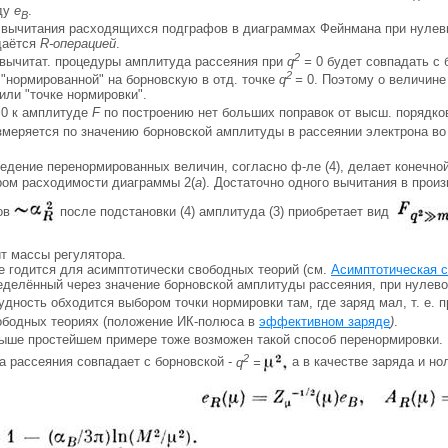
ду
е
.
B
 вычитания расходящихся подграфов в диаграммах Фейнмана при нулевы
даётся
R-операцией
.
2
вычитат. процедуры амплитуда рассеяния при
q
=
0 будет совпадать с 
2
 "нормированной" на борновскую в отд. точке
q
=
0. Поэтому о величин
 или "точке нормировки".
0 к амплитуде
F
по построению нет больших поправок от высш. порядко
змеряется по значению борновской амплитуды в рассеянии электрона во
ведение перенормированных величин, согласно ф-ле (4), делает конечн
ром расходимости диаграммы 2(
а
). Достаточно одного вычитания в прои
ов
после подстановки (4) амплитуда (3) приобретает вид
т массы регулятора.
е годится для асимптотически свободных теорий (см.
Асимптотическая 
ределённый через значение борновской амплитуды рассеяния, при нулев
удность обходится выбором точки нормировки там, где заряд мал, т. е. п
ободных теориях (положение ИК-полюса в
эффективном заряде
)
.
ыше простейшем примере тоже возможен такой способ перенормировки. 
2
а рассеяния совпадает с борновской -
q
=
а в качестве заряда и н