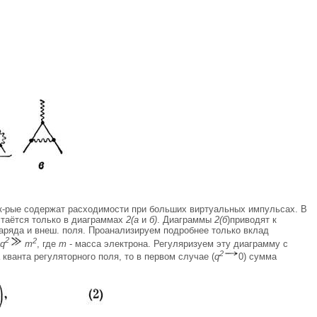
 к-рые содержат расходимости при больших виртуальных импульсах. В
стаётся только в диаграммах
2(а
и
б)
. Диаграммы
2(б
)приводят к
заряда и внеш. поля. Проанализируем подробнее только вклад
2
2
q
т
, где
т
- масса электрона. Регуляризуем эту диаграмму с
2
 кванта регуляторного поля, то в первом случае (
q
0) сумма