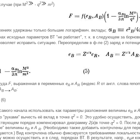
2
2
2
случае (при М
-
q
т
)
жениях удержаны только большие логарифмич. вклады;
нах исходных параметров ВТ "не работает", т. к. в следующем за борн
позволяет исправить ситуацию. Переопределим в ф-ле (2) заряд и потенц
туда
F
, выраженная в переменных
e
и
A
(индекс
R
от англ. слова renor
R
R
А
А
:
В
R
 (6)
с самого начала использовать как параметры разложения величины
e
и
R
2
о "руками" вычесть её вклад в точке
q
= 0
. Это удобно осуществить, до
2
тствующем порядке компенсировал диаграмму
2(а
)в точке
q
=
0. После д
ые" величины
e
и
A
. (Необходимо также добавить контрчлены для пер
R
R
даются.) Вид контрчлена обычно фиксируется требованиями локальности
 можно осуществить и в след. порядках ВТ. В результате, напр.,
e
и к
R