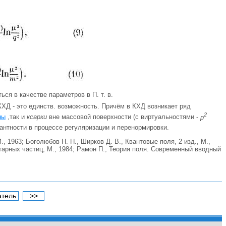
ься в качестве параметров в П. т. в.
КХД - это единств. возможность. Причём в КХД возникает ряд
2
ны
,так и
ксарки
вне массовой поверхности (с виртуальностями -
р
антности в процессе регуляризации и перенормировки.
, 1963; Боголюбов Н. Н., Ширков Д. В., Квантовые поля, 2 изд., М.,
тарных частиц, М., 1984; Рамон П., Теория поля. Современный вводный
атель
>>