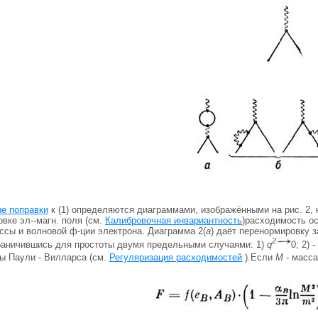
е поправки
к (1) определяются диаграммами, изображёнными на рис. 2,
вке эл--магн. поля (см.
Калибровочная инвариантность
)расходимость о
ссы и волновой ф-ции электрона. Диаграмма 2(
а
) даёт перенормировку 
2
граничившись для простоты двумя предельными случаями: 1)
q
0; 2) -
 Паули - Вилларса (см.
Регуляризация расходимостей
).Если
М
- масса