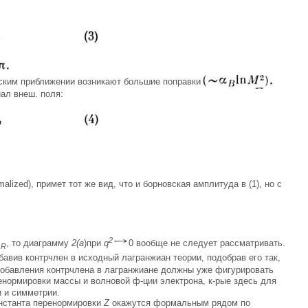
овским приближении возникают большие поправки
иал внеш. поля:
malized), примет тот же вид, что и борновская амплитуда в (1), но с
2
A
, то диаграмму
2(а
)при
q
0 вообще не следует рассматривать.
R
бавив контрчлен в исходный лагранжиан теории, подобрав его так,
обавления контрчлена в лагранжиане должны уже фигурировать
енормировки массы и волновой ф-ции электрона, к-рые здесь для
 и симметрии.
онстанта перенормировки
Z
окажутся формальным рядом по