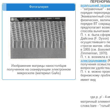
ПЕРЕНОРМ
возмущений теории
Фотогалерея
- "затравочные" - 
порядке переопред
Эквивалентный спос
физических, величи
порядке ВТ сокраще
предполагает возмо
способа вычитания 
П. т. в. была сфор
Дайсонa (F. Dyson) 
осуществившего пе
строгое матем. обо
в 1955 (см.
Боголю
Zimmennan, 1970).
П. т. в. возникла 
электродинамике
(К
получения осмыслен
Изображение матрицы наностолбцов
вопросом удобства
полученное на сканирующем электронном
П. т. в. можно про
микроскопе (материал GaAs)
бор
новскому приб
имеет вид
где
р, р'
- 4-
матричный элемент
слова bare - "голы