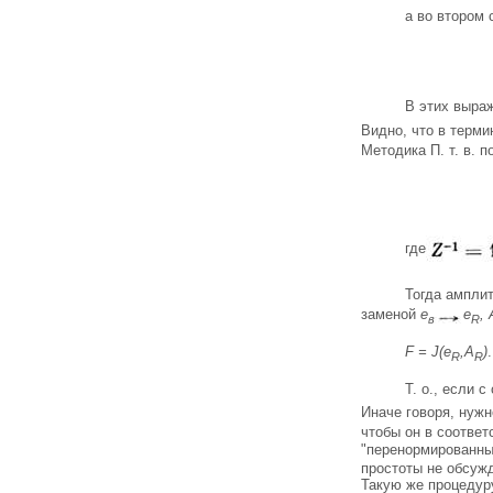
а во втором 
В этих выра
Видно, что в терми
Методика П. т. в. 
где
Тогда ампли
заменой
е
e
, 
в
R
F = J(e
,A
)
.
R
R
Т. о., если 
Иначе говоря, нужн
чтобы он в соотве
"перенормированн
простоты не обсуж
Такую же процедуру