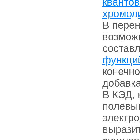
квантов
хромод
В пере
возмож
состав
функци
конечно
добавка
В КЭД, 
полевы
электро
выразит