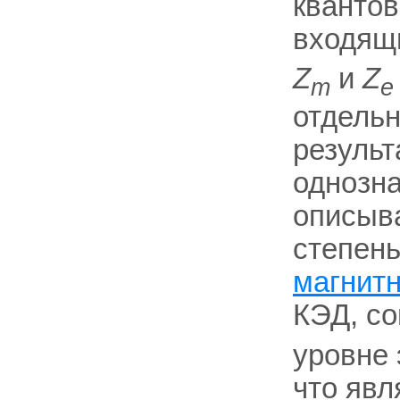
квантов
входящ
Z
и
Z
m
e
отдельн
результ
однозна
описыв
степень
магнит
КЭД, со
уровне 
что явл