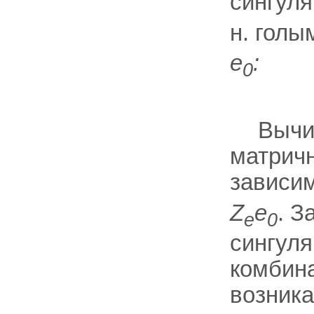
сингул
н. голы
e
:
0
Вычи
матрич
зависим
Z
e
. З
e
0
сингуля
комбина
возника