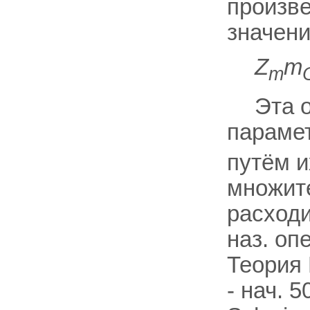
произве
значени
Z
m
m
Эта 
параме
путём и
множит
расходи
наз. оп
Теория 
- нач. 5