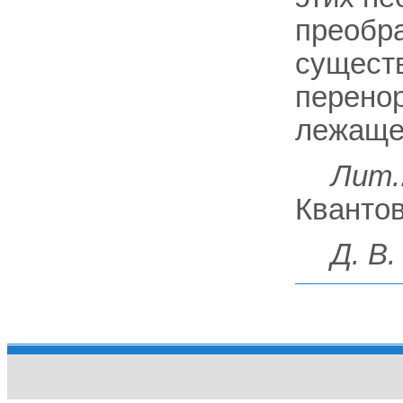
преобра
сущест
перено
лежащей
Лит.
Квантов
Д. В