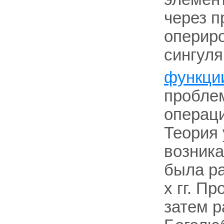
через п
оперир
сингуля
функци
проблем
операц
Теория
возник
была ра
х гг. П
затем р