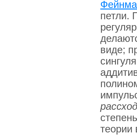
Фейнма
петли. 
регуляр
делаютс
виде; п
сингул
аддити
полином
импульс
pассхо
степень
теории 