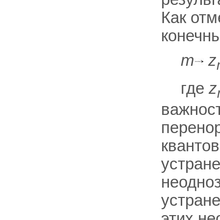
Как отм
конечны
т
z
где
z
важност
перено
кванто
устране
неодно
устране
этих не