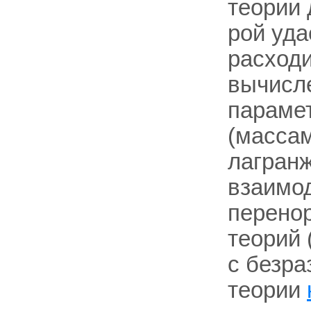
теории 
рой уда
расходи
вычисл
парамет
(массам
лагран
взаимод
перено
теорий 
с безра
теории