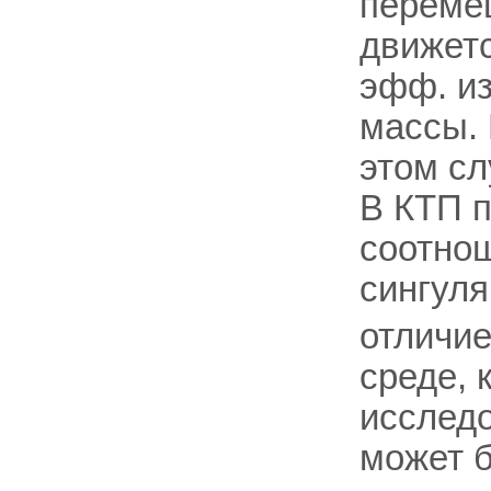
перемещ
движетс
эфф. из
массы. 
этом сл
В КТП п
соотнош
сингуля
отличие
среде, 
исследо
может б