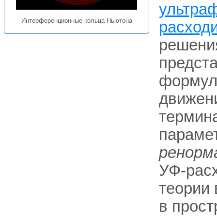
ультра
Интерференционные кольца Ньютона
расход
решения
предста
формули
движени
термина
параме
ренорм
УФ-рас
теории
в прост