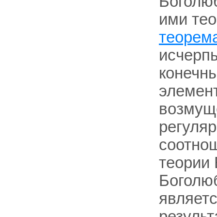
Боголю
ими тео
теорем
исчерп
конечн
элемент
возмущ
регуля
соотнош
теории 
Боголюб
являетс
резуль