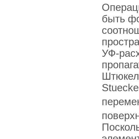
Операц
быть ф
соотноше
простр
УФ-рас
пропага
Штюкель
Stuecke
переме
поверх
Поскол
элемен