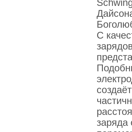
Schwing
Дайсона
Боголю
С качес
зарядов
предста
Подобны
электро
создаёт
частичн
рассто
заряда 