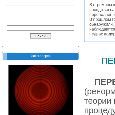
В огромном 
находятся с
переполненн
В прошлом г
обнаружили,
наблюдаются 
недрах водо
пе
Фотогалерея
ПЕР
(ренорм
теории 
процед