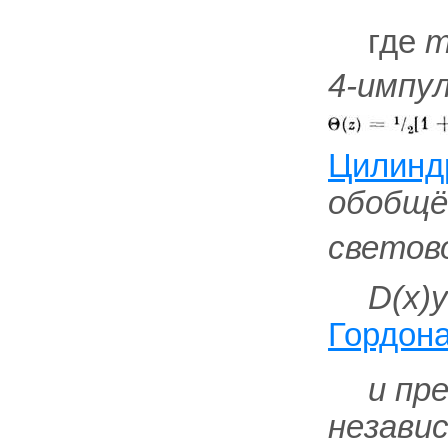
где
4-импул
Цилинд
обобщё
светов
D(x
)
Гордон
и пр
незави