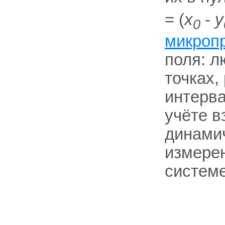
= (
х
-
у
0
микроп
поля: 
точках
интерва
учёте в
динами
измере
систем