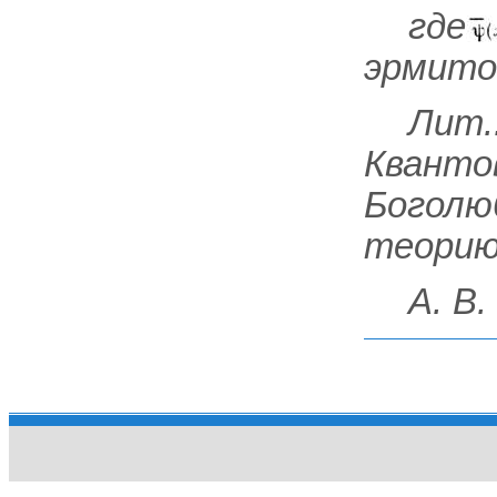
где
эрмито
Лит.
Квантов
Боголюб
теорию 
А. В
.