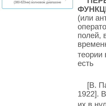
ПЕР
(380-820нм) волновом диапазоне
ФУНКЦ
(или ан
операт
полей, 
времен
теории 
есть
[В. П
1922]. 
их в ну