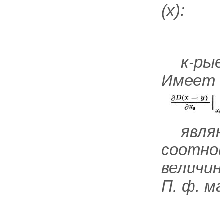
(x):
к-ры
Имеет 
явля
соотно
величи
П. ф. 