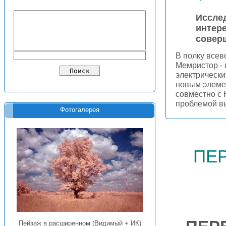
Иссле
интер
совер
В полку все
Мемристор - 
электрически
новым элеме
совместно с 
проблемой в
Фотогалерея
пе
Пейзаж в расширенном (Видимый + ИК)