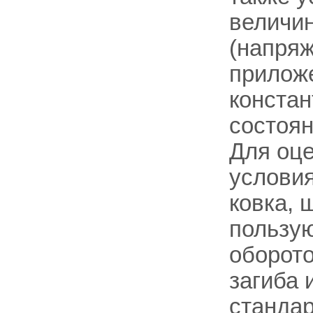
величи
(напряж
приложе
констан
состоян
Для оце
условия
ковка, 
пользую
оборото
загиба 
стандар