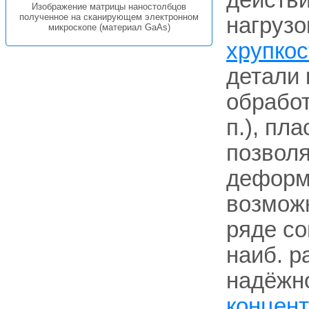
действ
Изображение матрицы наностолбцов
полученное на сканирующем электронном
нагрузо
микроскопе (материал GaAs)
хрупко
детали 
обработ
п.), пл
позволя
деформ
возможн
ряде со
наиб. 
надёжно
концен