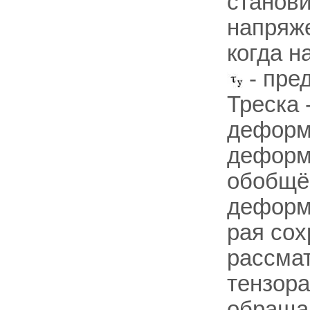
станов
напряже
когда н
- пред
Треска 
деформ
деформ
обобщён
деформ
рая сох
рассмат
тензор
обращаю