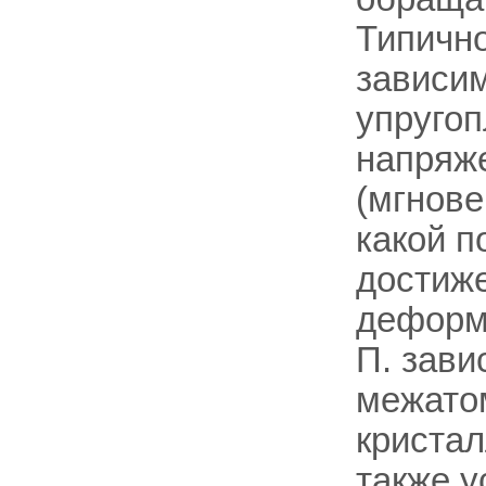
Типично
зависи
упругоп
напряже
(мгнове
какой п
достиже
деформ
П. зави
межатом
кристал
также у