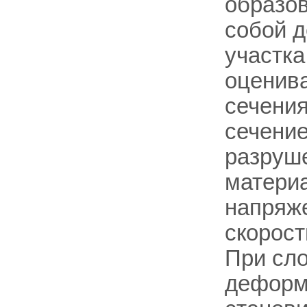
образов
собой 
участка
оценива
сечени
сечение
разруше
материа
напряже
скорос
При сл
деформ