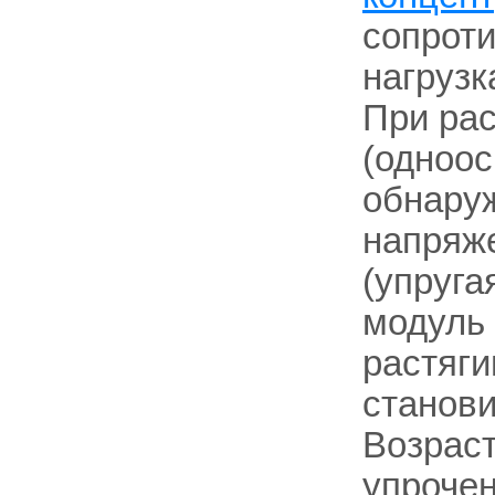
сопрот
нагрузк
При рас
(одноос
обнару
напряж
(упруга
модуль
растяг
станови
Возраст
упрочен