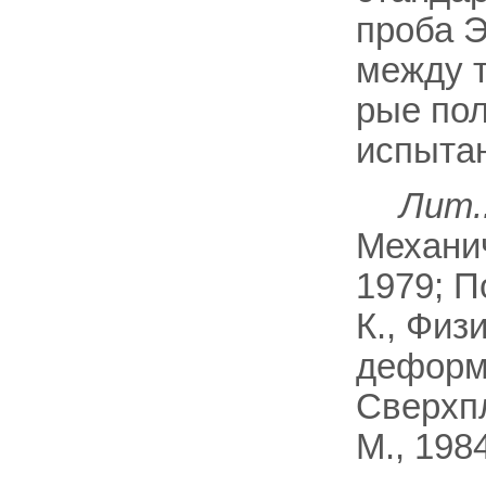
проба Э
между т
рые пол
испытан
Лит.
Механич
1979; П
К., Физ
деформа
Сверхп
М., 1984