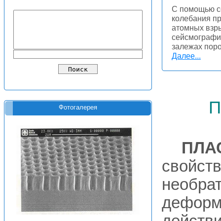
С помощью с
колебания пр
атомных взры
сейсмографи
залежах поро
Далее...
п
Фотогалерея
ПЛА
свойств
необра
деформ