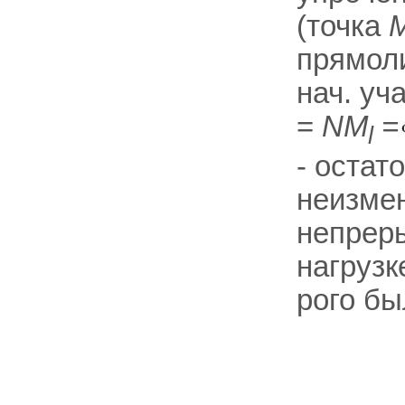
(точка
прямол
нач. уч
=
NM
=
l
- остат
неизмен
непрер
нагрузк
рого бы