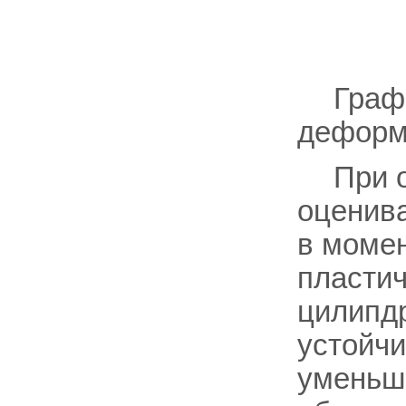
Граф
деформ
При 
оценива
в моме
пласти
цилипдр
устойчи
уменьш