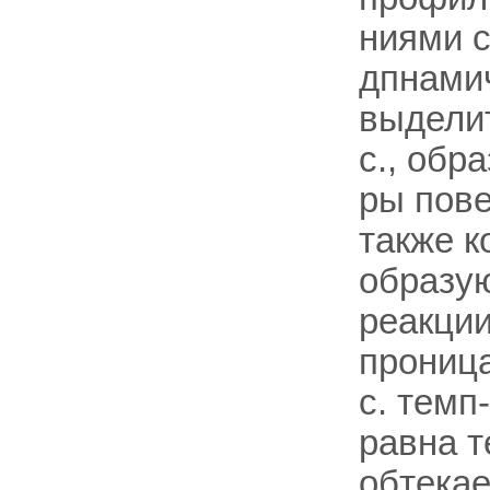
ниями 
дпнамич
выделит
с., обр
ры пове
также к
образую
реакции
проница
с. темп
равна т
обтекае