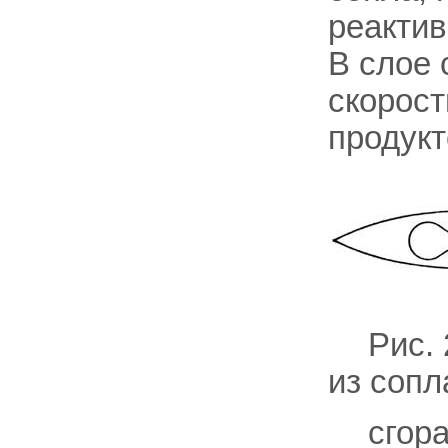
реактив
В слое 
скорост
продукт
Рис.
из сопл
сгора