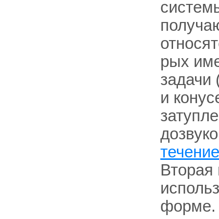
системы
получаю
относят
рых им
задачи 
и конус
затупле
дозвуко
течени
Вторая 
использ
форме. 