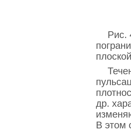
Рис.
пограни
плоской
Течен
пульсац
плотнос
др. хар
изменяю
В этом 