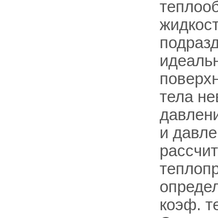
теплоо
жидкост
подразд
идеальн
поверхн
тела не
давлени
и давле
рассчит
теплопр
определ
коэф. т