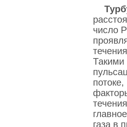
Турб
расстоя
число Р
проявля
течени
Такими
пульсац
потоке,
фактор
течения
главное
газа в