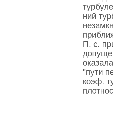
турбуле
ний тур
незамкн
прибли
П. с. п
допущен
оказала
"пути 
коэф. т
плотнос