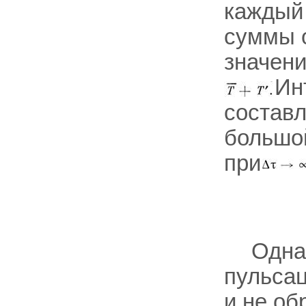
каждый
суммы о
значени
Ин
состав
большо
при
Одна
пульсац
и не об