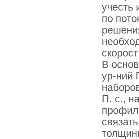
учесть
по пото
решения
необхо
скорост
В осно
ур-ний 
наборов
П. с., 
профиле
связать
толщины