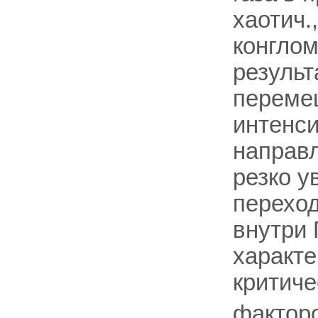
хаотич.
конглом
результ
перемеш
интенси
направл
резко у
переход
внутри 
характе
критич
факторо