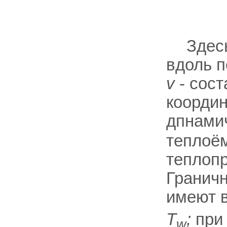
Здес
вдоль п
v
- сост
координ
дпнамич
теплоём
теплопр
Граничн
имеют 
T
;
пр
w