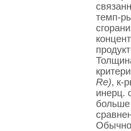
связанн
темп-р
сгорани
концент
продукт
Толщина
критер
Re)
, к-
инерц. 
больш
сравнен
Обычно