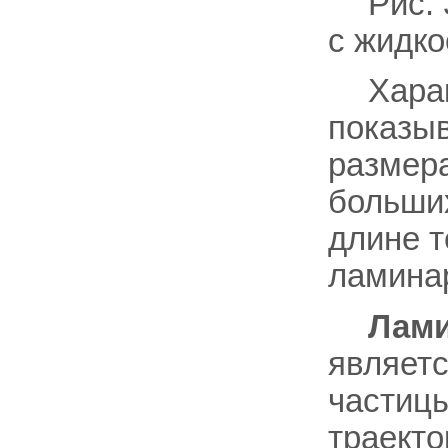
Рис.
с жидко
Хара
показыв
размера
больши
длине т
ламинар
Лами
являет
частиц
траекто