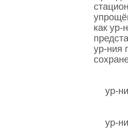
стацион
упрощён
как yp-
предст
yp-ния 
сохран
ур-н
ур-н