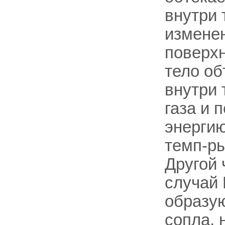
внутри 
изменен
поверхн
тело об
внутри 
газа и 
энерги
темп-ры
Другой 
случай 
образую
сопла, 