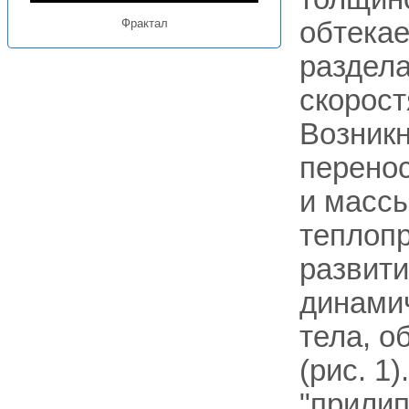
обтекае
Фрактал
раздела
скорост
Возникн
перенос
и массы
теплоп
развити
динамич
тела, о
(рис. 1
"прилип