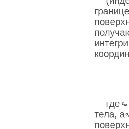
(инде
границе 
поверхн
получаю
интегри
координ
где
тела, а
поверхн