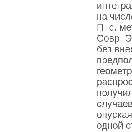
интегра
на числ
П. с. м
Совр. Э
без вн
предпол
геометр
распрос
получил
случаев
опуская
одной с