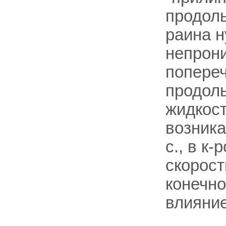
продол
раина н
непрони
попереч
продоль
жидкост
возника
с., в к
скорост
конечно
влияние