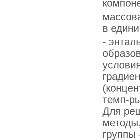
компон
массов
в едини
- энтал
образо
услови
градиен
(концен
темп-р
Для реш
методы,
группы 