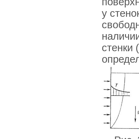
поверхн
у стено
свобод
наличии
стенки 
опреде