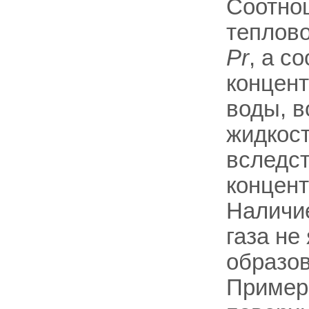
Соотно
теплово
Рr
, а с
концент
воды, в
жидкост
вследст
концент
Наличи
газа не
образов
Примеро