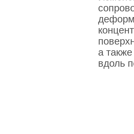
сопров
деформ
концент
поверхн
а также
вдоль п