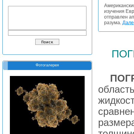
Американски
изучения Евр
отправлен ап
разума.
Далее
пог
Фотогалерея
ПОГ
область
жидкост
сравне
размер
толщин