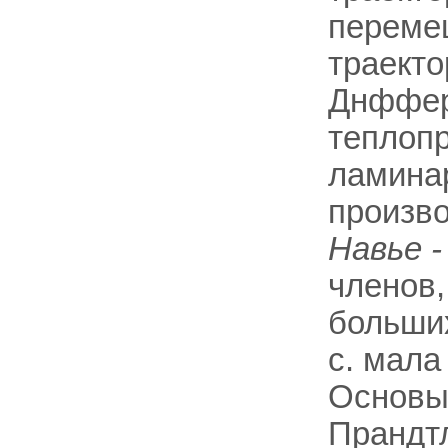
перемеш
траекто
Днффере
теплопр
ламинар
произв
Навье 
членов,
больших
с. мала
Основы 
Прандтл