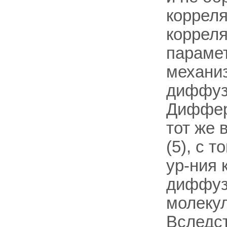
коррел
коррел
парамет
механиз
диффуз
Диффере
тот же в
(5), с 
ур-ния 
диффуз
молеку
Вследст