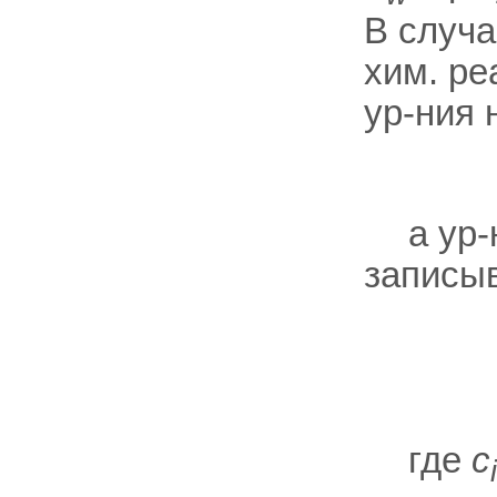
В случа
хим. ре
ур-ния 
а ур
записы
где
с
i