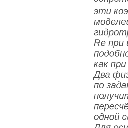
эти ко
моделей
гидрот
Re
при 
подобн
как при
Два физ
по зад
получи
пересч
одной с
Для ос