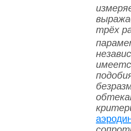
измеря
выража
трёх р
парамет
независ
имеетс
подоби
безраз
обтека
критери
аэроди
сопрот