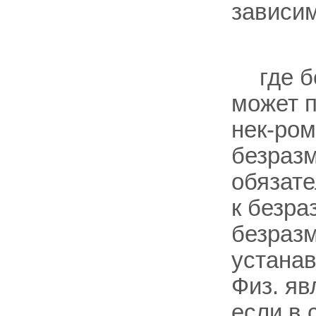
зависи
где 
может 
нек-ром
безраз
обязате
к безр
безраз
устанав
Физ. яв
если в