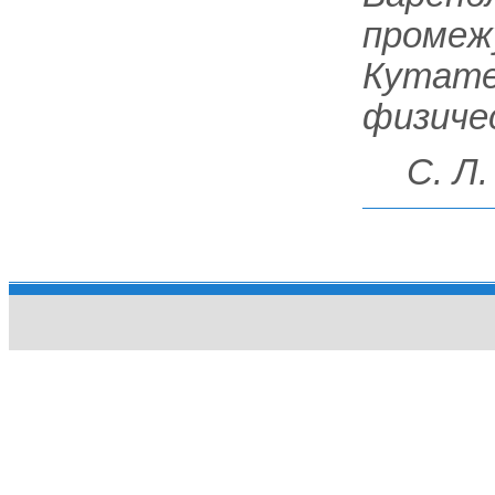
промежу
Кутател
физичес
С. Л