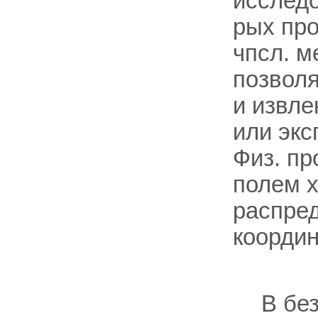
исследо
рых про
чпсл. м
позвол
и извле
или экс
Физ. пр
полем х
распред
коорди
В бе