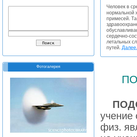
Человек в ср
нормальной 
примесей. Та
здравоохран
обуславливаю
сердечно-сос
летальных с
путей.
Далее.
Фотогалерея
по
ПОД
учение 
физ. яв