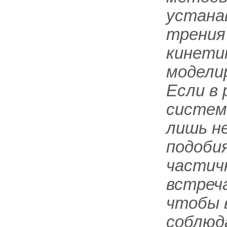
устана
трения 
кинетик
модели
Если в
систем
лишь н
подобия
частичн
встреч
чтобы 
соблюд