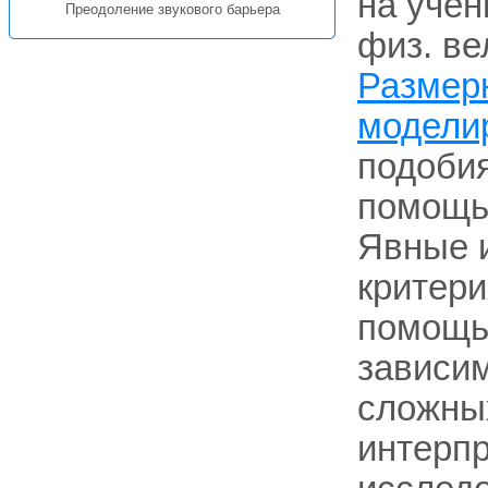
на учен
Преодоление звукового барьера
физ. ве
Размер
модели
подобия
помощью
Явные 
критери
помощью
зависи
сложных
интерпр