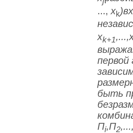
j
...,
x
)в
k
незави
x
,...,
k+1
выража
первой 
зависи
размер
быть п
безраз
комбин
П
,П
,..
i
2