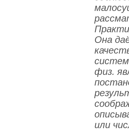
малосу
рассма
Практи
Она да
качест
систем
физ. яв
постан
резуль
соображ
описыв
или чис