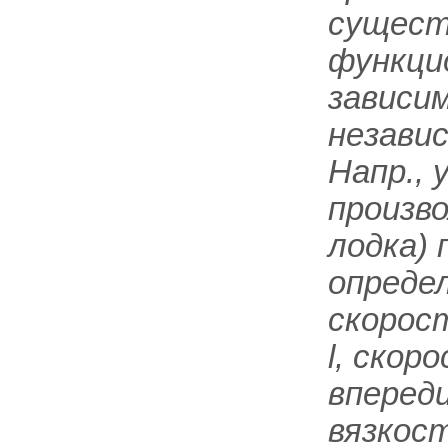
сущест
функци
зависи
незави
Напр.,
произв
лодка)
определ
скорос
l
, скор
вперед
вязкос