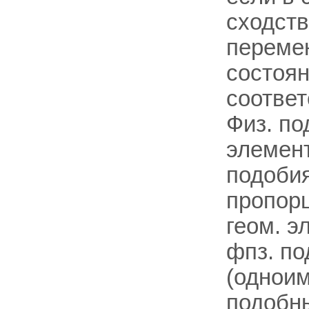
сходств
переме
состоян
соотве
Физ. п
элемент
подобия
пропорц
геом. э
фпз. по
(одноим
подобны