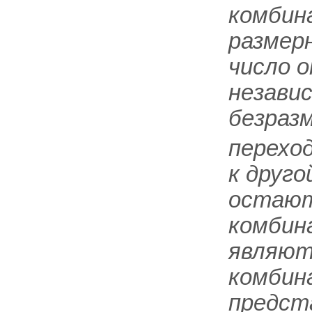
комбин
размер
число 
незави
безраз
перехо
к друго
остают
комбин
являю
комбин
предст