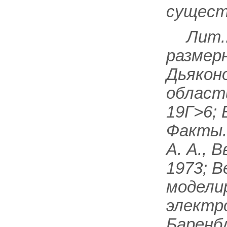
сущест
Лит.
размерн
Дьяконо
области
19Г>6; 
Факты. 
А. А., 
1973; В
модели
электро
Баренб