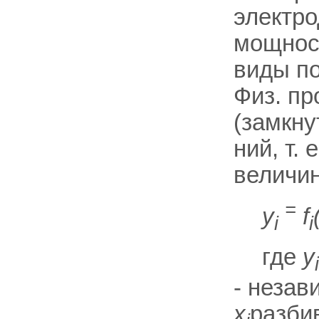
электро
мощност
виды по
Физ. пр
(замкну
ний, т.
величи
=
у
f
i
i
где
у
i
- неза
x
разби