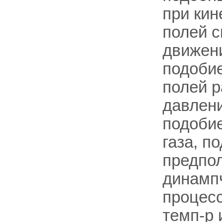
при кин
полей с
движени
подоби
полей р
давлени
подобие
газа, п
предпол
динампч
процес
темп-р 