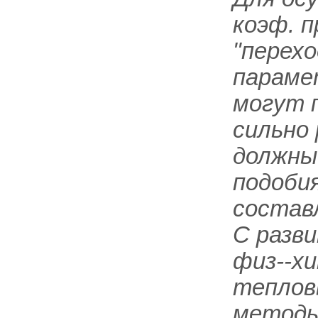
коэф. п
"перех
параме
могут 
сильно
должны
подоби
состав
С разв
физ--хи
тепловы
методы 