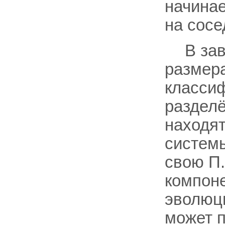
начинае
на сосе
В за
размера
класси
разделё
находят
системы
свою П.
компоне
эволюци
может п