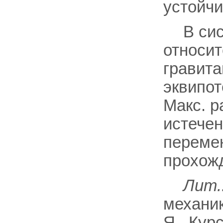
устойчи
В си
относит
гравита
эквипот
Макс. р
истече
переме
прохожд
Лит.
механик
Я., Кур