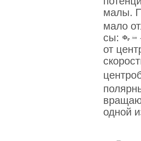
потенц
малы. 
мало от
сы:
от цент
скорос
центро
полярны
вращающ
одной и