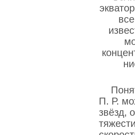
экватор
все
извес
мо
концен
ни
Поня
П. Р. м
звёзд, 
тяжести
скорос