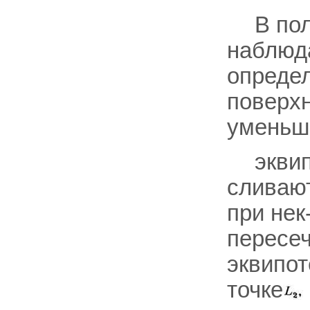
В по
наблюда
определ
поверхн
умень
экви
сливают
при нек
пересеч
эквипот
точке