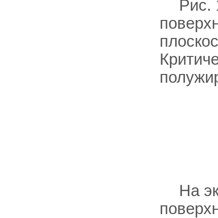
Рис.
поверх
плоскос
Критич
полужи
На э
поверх