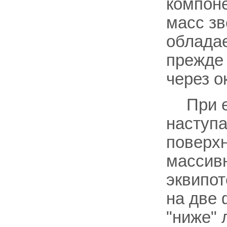
компон
масс зв
обладае
прежде 
через о
При 
наступ
поверхн
массив
эквипо
на две
"ниже" 