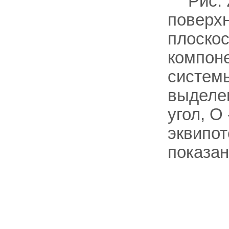
Рис.
поверхн
плоскос
компоне
системы
выделе
угол, О
эквипот
показан