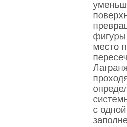
уменьш
поверхн
превращ
фигуры,
место п
пересе
Лагранж
проход
определ
системы
с одной
заполне