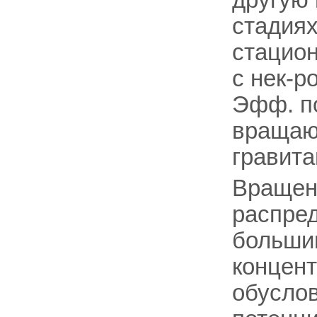
другую
стадия
стацио
с нек-р
Эфф. по
вращаю
гравита
Вращен
распред
большин
концент
обусло