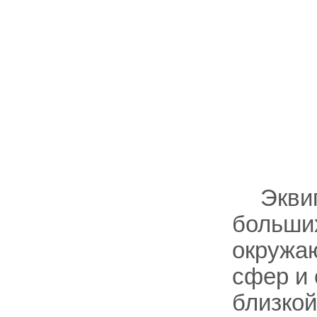
Экви
больши
окружа
сфер и 
близкой