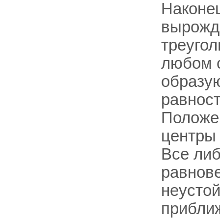
Наконец
вырожд
треугол
любом о
образую
равнос
Положе
центры 
Все либ
равновес
неустой
прибли