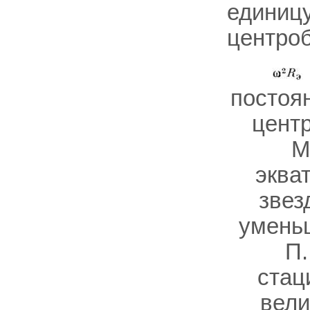
единицу
центро
постоя
центр
М
эква
звез
умень
П.
стац
вел