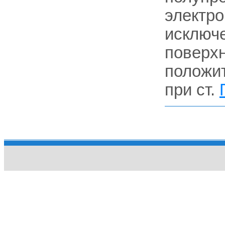
электро
исключе
поверхн
положи
при ст.