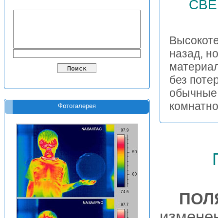
СВЕ
Высокоте
назад, н
материал
без поте
обычные 
комнатн
Фотогалерея
ПОЛ
измене