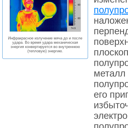
полупр
наложен
перпенд
Инфракрасное излучение мяча до и после
поверхн
удара. Во время удара механическая
энергия конвертируется во внутреннюю
плоскоп
(тепловую) энергию.
полупр
металл 
полупро
его при
избыточ
электр
полупро