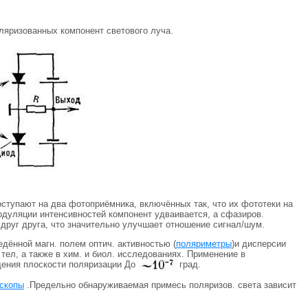
оляризованных компонент светового луча.
ступают на два фотоприёмника, включённых так, что их фототеки на
одуляции интенсивностей компонент удваивается, а сфазиров.
друг друга, что значительно улучшает отношение сигнал/шум.
едённой магн. полем оптич. активностью (
поляриметры
)и дисперсии
тел, а также в хим. и биол. исследованиях. Применение в
щения плоскости поляризации До
град.
скопы
.Предельно обнаруживаемая примесь поляризов. света зависит