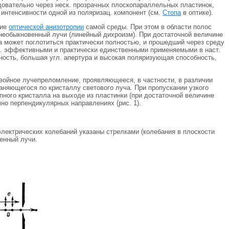
ледовательно через неск. прозрачных плоскопараллельных пластинок,
 интенсивности одной из поляризац. компонент (см.
Стопа
в оптике).
вие
оптической анизотропии
самой среды. При этом в области полос
необыкновенный лучи (линейный дихроизм). При достаточной величине
ка может поглотиться практически полностью, и прошедший через среду
иб. эффективными и практически единственными применяемыми в наст.
ость, большая угл. апертура и высокая поляризующая способность,
двойное лучепреломление, проявляющееся, в частности, в различии
аняющегося по кристаллу светового луча. При пропускании узкого
ного кристалла на выходе из пластинки (при достаточной величине
но перпендикулярных направлениях (рис. 1).
лектрических колебаний указаны стрелками (колебания в плоскости
енный лучи.