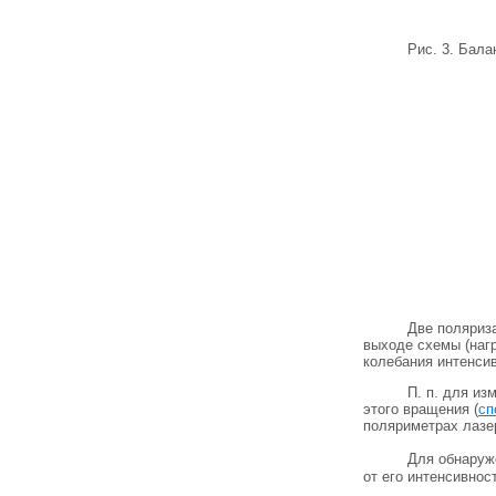
Рис. 3. Бала
Две поляриз
выходе схемы (наг
колебания интенсив
П. п. для из
этого вращения (
сп
поляриметрах лазе
Для обнаруж
от его интенсивнос