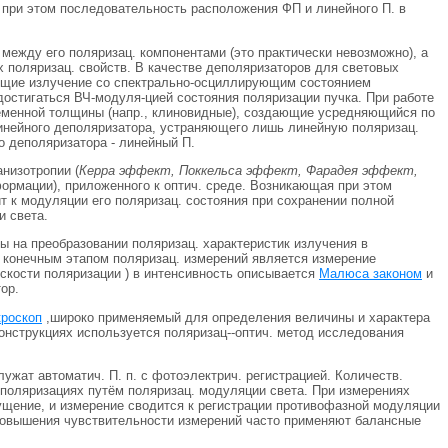
при этом последовательность расположения ФП и линейного П. в
между его поляризац. компонентами (это практически невозможно), а
х поляризац. свойств. В качестве деполяризаторов для световых
ающие излучение со спектрально-осциллирующим состоянием
остигаться ВЧ-модуля-цией состояния поляризации пучка. При работе
еменной толщины (напр., клиновидные), создающие усредняющийся по
линейного деполяризатора, устраняющего лишь линейную поляризац.
о деполяризатора - линейный П.
низотропии (
Керра эффект, Поккельса эффект, Фарадея эффект,
формации), приложенного к оптич. среде. Возникающая при этом
 к модуляции его поляризац. состояния при сохранении полной
и света.
ы на преобразовании поляризац. характеристик излучения в
 и конечным этапом поляризац. измерений является измерение
оскости поляризации ) в интенсивность описывается
Малюса законом
и
ор.
роскоп
,широко применяемый для определения величины и характера
конструкциях используется поляризац--оптич. метод исследования
ужат автоматич. П. п. с фотоэлектрич. регистрацией. Количеств.
 поляризациях путём поляризац. модуляции света. При измерениях
ущение, и измерение сводится к регистрации противофазной модуляции
 повышения чувствительности измерений часто применяют балансные