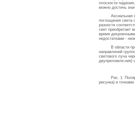
плоскости падения,
можно достичь знач
Аксиальная 
поглощения света 
разности соответст
свет приобретает 
время дихроичным
недостатками - низ
В области пр
направлений групп
светового луча че
двупреломле-ния) с
Рис. 1. Пол
рисунка) и точками