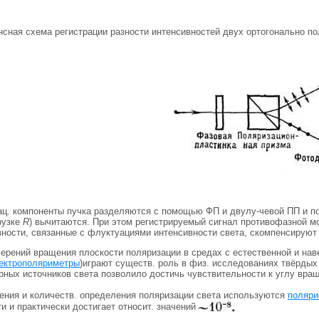
нсная схема регистрации разности интенсивностей двух ортогонально п
ац. компоненты пучка разделяются с помощью ФП и двулу-чевой ПП и по
рузке
R
) вычитаются. При этом регистрируемый сигнал противофазной м
ности, связанные с флуктуациями интенсивности света, скомпенсируют 
мерений вращения плоскости поляризации в средах с естественной и нав
ектрополяриметры
)играют существ. роль в физ. исследованиях твёрдых 
рных источников света позволило достичь чувствительности к углу вра
ения и количеств. определения поляризации света используются
поляри
ти и практически достигает относит. значений