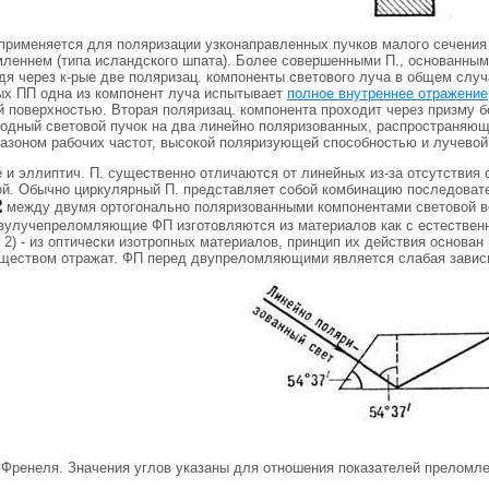
применяется для поляризации узконаправленных пучков малого сечения 
леннем (типа исландского шпата). Более совершенными П., основанны
дя через к-рые две поляризац. компоненты светового луча в общем случ
ых ПП одна из компонент луча испытывает
полное внутреннее отражение
й поверхностью. Вторая поляризац. компонента проходит через призму 
дный световой пучок на два линейно поляризованных, распространяющ
азоном рабочих частот, высокой поляризующей способностью и лучевой
и эллиптич. П. существенно отличаются от линейных из-за отсутствия 
ой. Обычно циркулярный П. представляет собой комбинацию последоват
между двумя ортогонально поляризованными компонентами световой в
улучепреломляющие ФП изготовляются из материалов как с естественной
 2) - из оптически изотропных материалов, принцип их действия основан
ществом отражат. ФП перед двупреломляющими является слабая зависи
 Френеля. Значения углов указаны для отношения показателей преломлен