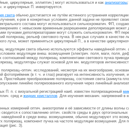
йные, циркулярные, эллиптич.) могут использоваться и как
анализаторы
;
. и циркулярных П. инвертируется.
ия света
обычно достигается не путём истинного устранения корреляции 
лучения, к-рое в конкретных условиях данной задачи не проявляет свои
пектрального состава могут использоваться сильнохроматич. ФП, созд
измерениях с невысоким временным разрешением деполяризация может д
ыми пучками деполяризаторами могут служить сильнохроматич. ФП пер
кий полярнзац. рельеф светового пучка. В нек-рых случаях в качестве 
ого луча, может применяться циркулярный П., а в качестве циркулярног
ац. модуляции света обычно используются эффекты наведённой оптич. а
 условиях модуляции внеш. возмущения (электрич. поля, маги, поля, де
 соотношений между поляризац. компонентами светового пучка приводит
ляризац. модуляторы служат основой для мн. модуляторов интенсивност
поляризац--оптич. исследований, несмотря на их многообразие, основан
 фотоприёмник (в т. ч. и глаз) реагирует на интенсивность излучения,
а. Простейшее преобразование поляризац. состояния света (азимута пл
ропускании линейно поляризованного излучения через линейный анализат
ых П. п. с визуальной регистрацией наиб. известен поляризационный
мик
аллич. сред и
жидких кристаллов
. Для изучения механич. напряжений в 
нных измерений оптич. анизотропии и её зависимости от длины волны сл
 сводится к сопоставлению оптич. свойств среды в двух ортогональных
и, наведённой в среде внеш. возмущением, обычно модулируют это возм
ух поляризац. компонент пучка на частоте модуляции возмущения. Для
цип (рис. 3).