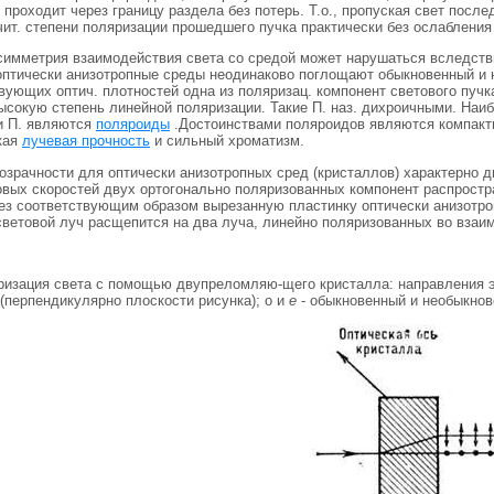
 проходит через границу раздела без потерь. Т.о., пропуская свет пос
ит. степени поляризации прошедшего пучка практически без ослабления
симметрия взаимодействия света со средой может нарушаться вследст
оптически анизотропные среды неодинаково поглощают обыкновенный и 
вующих оптич. плотностей одна из поляризац. компонент светового пуч
высокую степень линейной поляризации. Такие П. наз. дихроичными. На
и П. являются
поляроиды
.Достоинствами поляроидов являются компактн
кая
лучевая прочность
и сильный хроматизм.
озрачности для оптически анизотропных сред (кристаллов) характерно 
овых скоростей двух ортогонально поляризованных компонент распростр
рез соответствующим образом вырезанную пластинку оптически анизотроп
ветовой луч расщепится на два луча, линейно поляризованных во взаим
яризация света с помощью двупреломляю-щего кристалла: направления э
 (перпендикулярно плоскости рисунка); о и
е
- обыкновенный и необыкнов