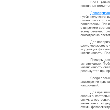
Все П. (лине
составных эллиптич
Деполяризац
путём получения из
пучков широкого с
поляризации. При 
с широкими светов
всему сечению тон
анизотропию светов
Для поляриз
фотоупругость
)в
модуляция фазовых
интенсивности. По
Приборы для 
амплитудные. Любой
интенсивности свет
реализуется при п
Среди сложн
анизотропии крист
напряжений.
Для прецизио
анализ анизотропии
оптич. анизотропи
интенсивностей дв
схемы фоторегистра