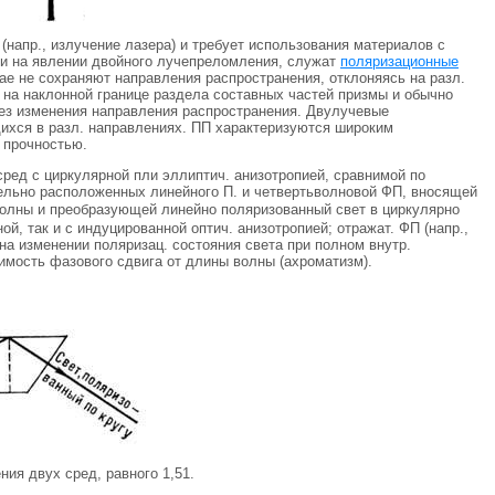
(напр., излучение лазера) и требует использования материалов с
ми на явлении двойного лучепреломления, служат
поляризационные
ае не сохраняют направления распространения, отклоняясь на разл.
на наклонной границе раздела составных частей призмы и обычно
без изменения направления распространения. Двулучевые
ихся в разл. направлениях. ПП характеризуются широким
 прочностью.
сред с циркулярной пли эллиптич. анизотропией, сравнимой по
ельно расположенных линейного П. и четвертьволновой ФП, вносящей
олны и преобразующей линейно поляризованный свет в циркулярно
, так и с индуцированной оптич. анизотропией; отражат. ФП (напр.,
 на изменении поляризац. состояния света при полном внутр.
мость фазового сдвига от длины волны (ахроматизм).
ия двух сред, равного 1,51.