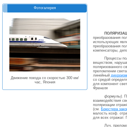
Фотогалерея
ПОЛЯРИЗА
преобразования пол
использующих явл
преобразования по
компенсаторы, депо
Процессы по
веществом, наруша
поляризованного св
преломлении света 
линейный
дихроиз
Движение поезда со скоростью 300 км/
со средой определ
час, Япония
для компонент свет
Френеля
формулы)
. 
взаимодействия све
поляризации отражё
(см.
Брюстера зако
малость коэф. отр
для всех отражат. 
Луч, преломл