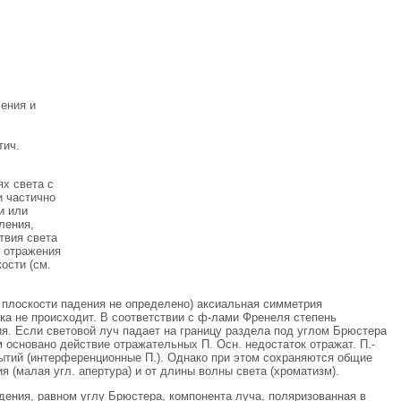
чения и
тич.
х света с
 частично
и или
ления,
твия света
. отражения
ости (см.
е плоскости падения не определено) аксиальная симметрия
ка не происходит. В соответствии с ф-лами Френеля степень
ия. Если световой луч падает на границу раздела под углом Брюстера
 основано действие отражательных П. Осн. недостаток отражат. П.-
рытий (интерференционные П.). Однако при этом сохраняются общие
я (малая угл. апертура) и от длины волны света (хроматизм).
дения, равном углу Брюстера, компонента луча, поляризованная в