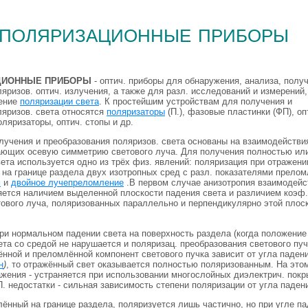
поляризационные приборы
ЦИОННЫЕ ПРИБОРЫ
- оптич. приборы для обнаружения, анализа, полу
яризов. оптич. излучения, а также для разл. исследований и измерений,
ение
поляризации света
. К простейшим устройствам для получения и
ляризов. света относятся
поляризаторы
(П.), фазовые пластинки (ФП), оп
ляризаторы, оптич. стопы и др.
лучения и преобразования поляризов. света основаны на взаимодействия
ющих осевую симметрию светового луча. Для получения полностью или
ета используется одно из трёх физ. явлений: поляризация при отражени
на границе раздела двух изотропных сред с разл. показателями прелом
м
и
двойное лучепреломление
.В первом случае анизотропия взаимодейс
яется наличием выделенной плоскости падения света и различием коэф
ового луча, поляризованных параллельно и перпендикулярно этой плоск
При нормальном падении света на поверхность раздела (когда положени
та со средой не нарушается и поляризац. преобразования светового пуч
нной и преломлённой компонент светового пучка зависит от угла паден
н
)
, то отражённый свет оказывается полностью поляризованным. На этом
ажения - устраняется при использовании многослойных диэлектрич. пок
П. недостатки - сильная зависимость степени поляризации от угла падени
ённый на границе раздела, поляризуется лишь частично, но при угле па