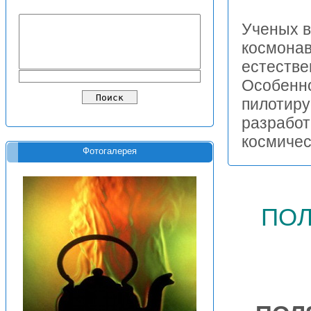
Ученых в
космонав
естестве
Особенно
пилотиру
разработ
космичес
Фотогалерея
по