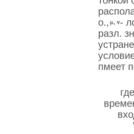
тонкой 
распола
о.,
- 
разл. з
устране
услови
пмеет п
гд
времен
вхо