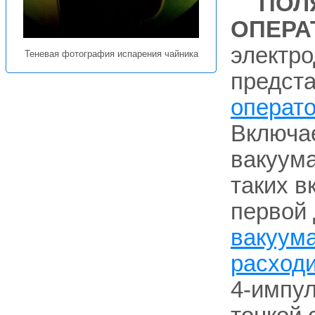
ПОЛ
ОПЕРА
электро
Теневая фотография испарения чайника
предст
операт
Включа
вакуума
таких в
первой 
вакуум
расход
4-импу