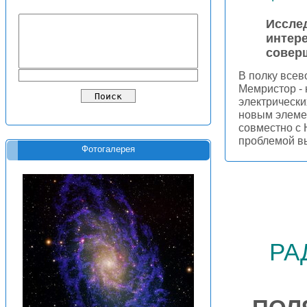
Иссле
интер
совер
В полку все
Мемристор - 
электрически
новым элеме
совместно с 
проблемой в
Фотогалерея
ра