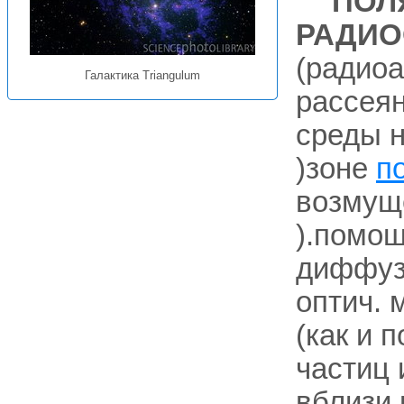
ПОЛ
РАДИО
(радиоа
Галактика Triangulum
рассеян
среды н
)зоне
п
возмущ
).помощ
диффуз
оптич. 
(как и 
частиц
вблизи 