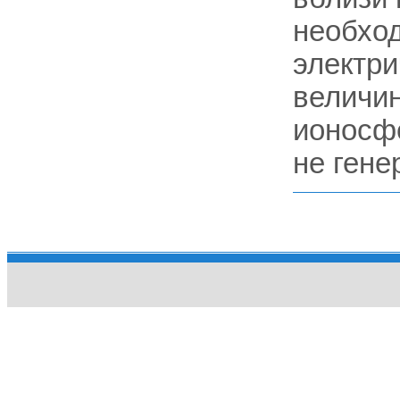
необхо
электри
величин
ионосфе
не гене