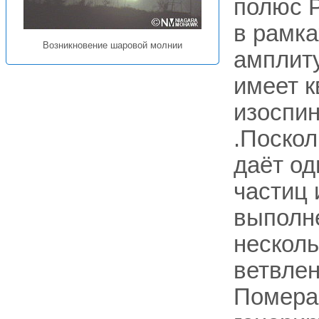
полюс 
в рамк
Возникновение шаровой молнии
амплиту
имеет к
изоспи
.Поскол
даёт од
частиц 
выполн
несколь
ветвле
Помера