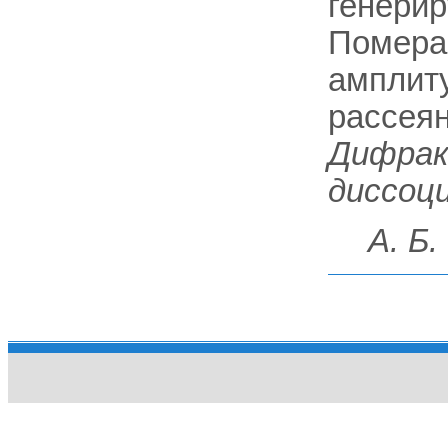
генерир
Помера
амплиту
рассеян
Дифрак
диссоц
А. Б.