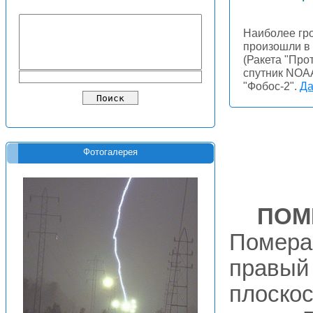
Наиболее гро
произошли в
(Ракета "Про
спутник NOAA
"Фобос-2".
Да
Фотогалерея
ПОМ
Помера
правый
плоскос