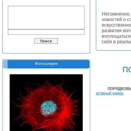
Несомненно, 
новостей о с
искусственно
развития ког
воплощаться 
себя в реал
Фотогалерея
п
ПОРЯДКОВ
атомный номер
.