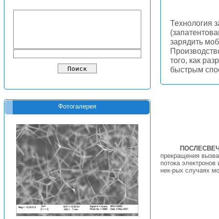
Технология з
(запатентова
зарядить моб
Производство
того, как ра
быстрым сп
Фотогалерея
ПОСЛЕСВЕ
прекращения вызвав
потока электронов 
нек-рых случаях мо