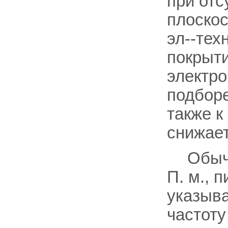
при отс
плоско
эл--тех
покрыти
электро
подборе
также к
снижае
Обыч
П. м., 
указыв
частоту