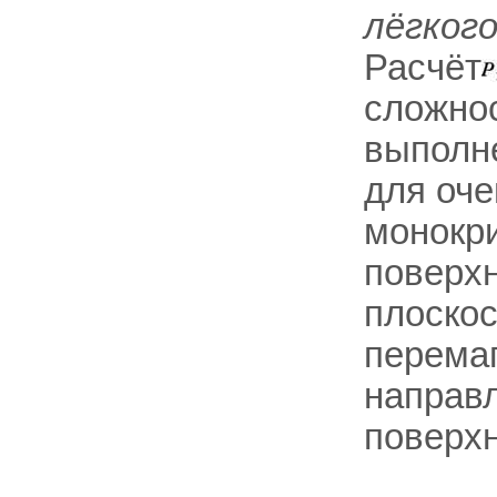
лёгког
Расчёт
сложнос
выполне
для оче
монокри
поверхн
плоскос
перемаг
направл
поверхн