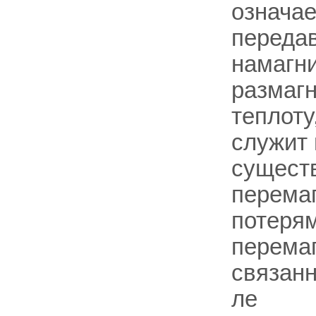
означае
переда
намагни
размагн
теплоту
служит 
существ
перемаг
потерям
перема
связанн
ле