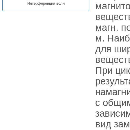
магнито
Интерференция волн
вещест
магн. п
м. Наиб
для ши
веществ
При цик
результ
намагн
с общим
зависи
вид зам