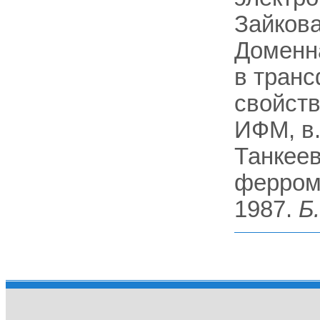
Зайкова
Доменна
в транс
свойств
ИФМ, в.
Танкеев
феррома
1987.
Б