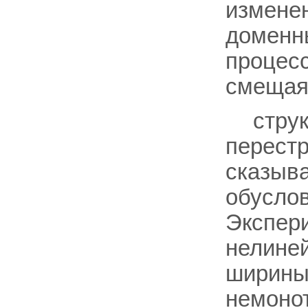
измене
доменн
процесс
смещаяс
стру
перест
сказыва
обусло
Экспер
нелиней
ширины
немонот