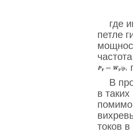
где 
петле г
мощнос
частота
В пр
в таких
помимо 
вихревы
токов в