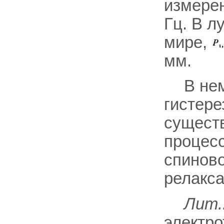
измерен
Гц. В л
мире,
мм.
В не
гистере
существ
процесс
спиново
релакса
Лит.
электро