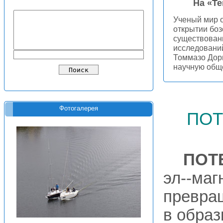
На «Т
Ученый мир 
открытии боз
существовани
исследовани
Томмазо Дор
научную общ
пот
Фотогалерея
ПОТ
эл--маг
превра
в образ