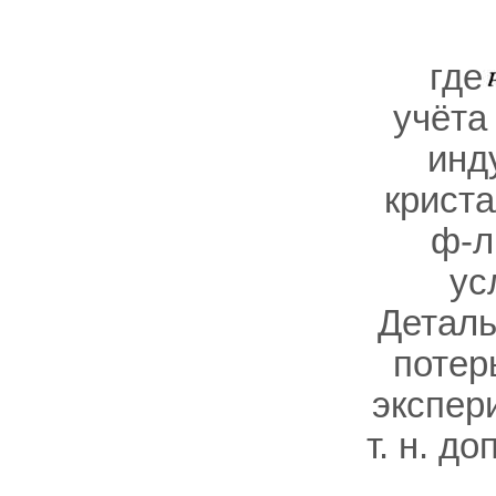
где
учёта
инд
крист
ф-л
ус
Деталь
потер
экспер
т. н. д