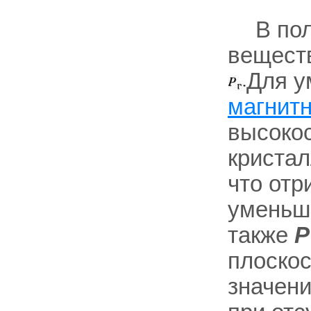
В по
веществ
Для у
магнитн
высоко
кристал
что отр
уменьш
также
P
плоскос
значени