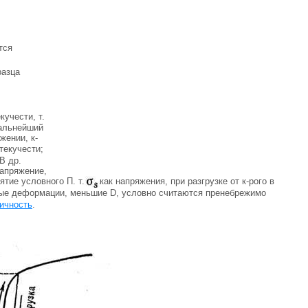
тся
разца
кучести, т.
дальнейший
жении, к-
текучести;
В др.
напряжение,
тие условного П. т.
как напряжения, при разгрузке от к-рого в
ные деформации, меньшие D, условно считаются пренебрежимо
ичность
.