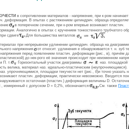
КУЧЕСТИ
в сопротивлении материалов - напряжение, при к-ром начинает
ич. деформация. В опытах с растяжением цилиндрич. образца определяе
жение
в поперечном сечении, при к-ром впервые возникают пластич.
рмации. Аналогично в опытах с кручением тонкостенного трубчатого об
 при сдвиге
Для большинства металлов
атериалах при непрерывном удлинении цилиндрич. образца на диаграмме
льного напряжения
от относит. удлинения e обнаруживается т. н. зуб те
 напряжения перед появлением пластич. деформации (рис., в), причём 
ластической) до нек-рого её значения происходит при неизменном напря
 П. т.
Горизонтальный участок диаграммы
наз. площадкой 
сть велика, материал наз. идеально-пластическим (неупрочняющимся). 
наз. упрочняющимися, площадки текучести нет (рис.,
б
)и точно указать 
возникают пластич. деформации, практически невозможно. Вводится поня
бнаруживается остаточная (пластич.) деформация величины D. Остаточ
т., измеренный с допуском D = 0,2%, обозначается
См. также
Пласт