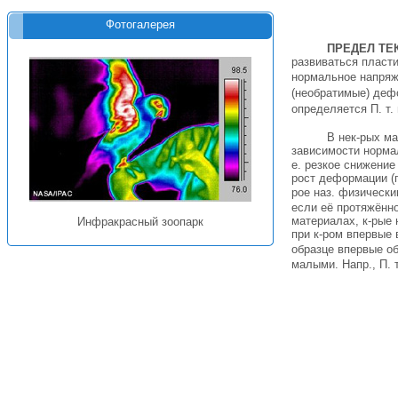
Фотогалерея
ПРЕДЕЛ ТЕ
развиваться пласт
нормальное напря
(необратимые) дефо
определяется П. т.
В нек-рых м
зависимости норма
е. резкое снижение
рост деформации (п
рое наз. физическим
если её протяжённо
материалах, к-рые 
Инфракрасный зоопарк
при к-ром впервые 
образце впервые о
малыми. Напр., П. 