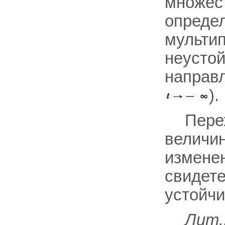
множес
определ
мультип
неустой
направл
).
Пере
величин
измене
свидет
устойчи
Лит.