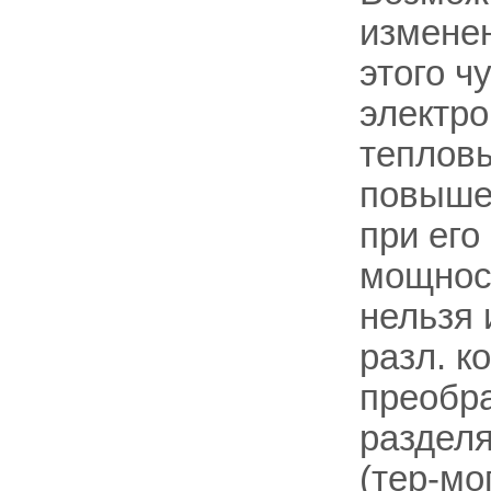
изменен
этого ч
электро
теплов
повыше
при его
мощнос
нельзя 
разл. к
преобр
разделя
(тер-мо