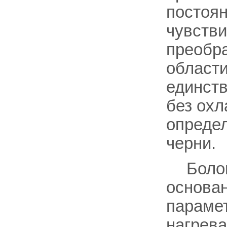
постоян
чувстви
преобра
области
единст
без охл
определ
черни.
Боло
основан
парамет
нагрева