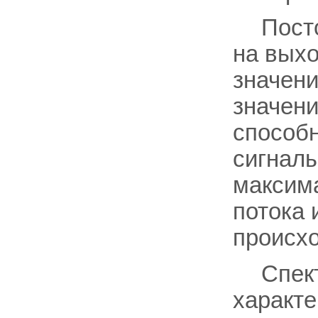
Пост
на выхо
значени
значени
способн
сигналы
максим
потока 
происхо
Спек
характе