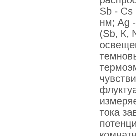
Sb - Cs
нм; Ag 
(Sb, К, 
освещен
темнов
термоэм
чувств
флуктуа
измеряе
тока за
потенци
комнатн