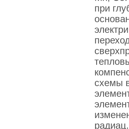
при глу
основан
электри
переход
сверхп
теплов
компенс
схемы 
элемент
элемент
измене
радиац.