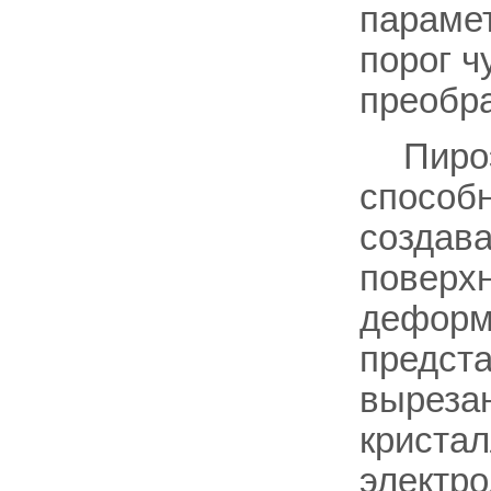
парамет
порог ч
преобра
Пиро
способн
создава
поверхн
деформа
предста
вырезан
кристал
электр