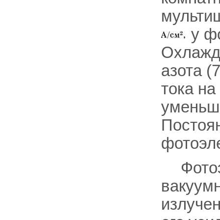
мульти
у фо
Охлажд
азота (
тока на
уменьше
Постоя
фотоэл
Фото
вакуум
излучен