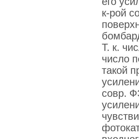
его уси
к-рой с
поверхн
бомбард
Т. к. ч
число п
такой п
усилени
совр. Ф
усилени
чувств
фотокат