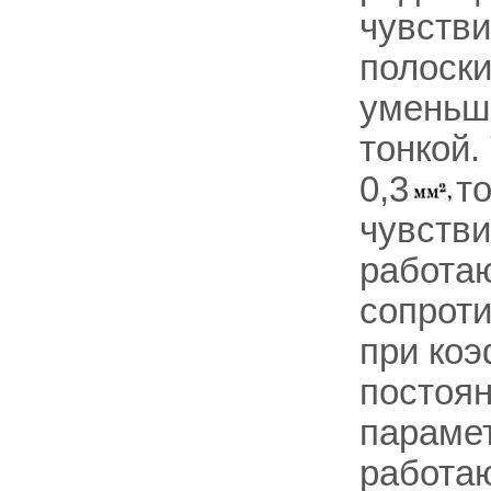
чувств
полоски
уменьше
тонкой
0,3
т
чувстви
работаю
сопрот
при коэ
постоян
параме
работаю