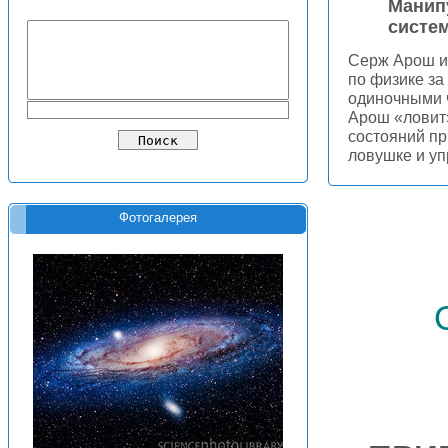
Манип
систе
Серж Арош и
по физике за
одиночными ч
Арош «ловит»
состояний пр
ловушке и уп
Фотогалерея