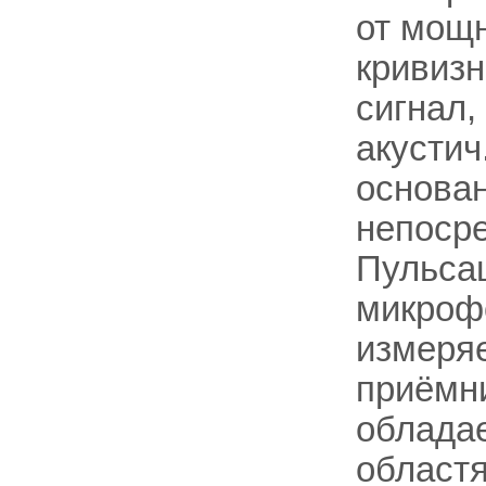
от мощн
кривизн
сигнал,
акустич
основан
непосре
Пульсац
микрофо
измеряе
приёмни
обладае
областя