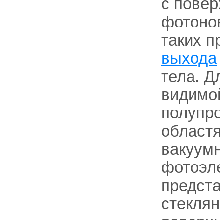
с повер
фотонов
таких 
выхода
тела. Д
видимой
полупро
областя
вакуум
фотоэл
предст
стеклян