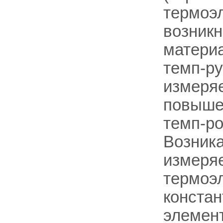
термоэ
возникн
материа
темп-ру
измеряе
повышен
темп-ро
Возник
измеряе
термоэл
констан
элемент