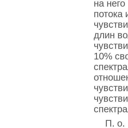
на него
потока 
чувстви
длин во
чувстви
10% сво
спектра
отноше
чувстви
чувстви
спектра
П. о.