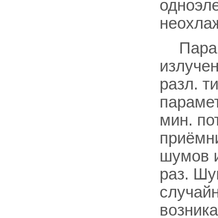
одноэл
неохлаж
Пара
излучен
разл. 
парамет
мин. по
приёмни
шумов 
раз. Шу
случай
возник