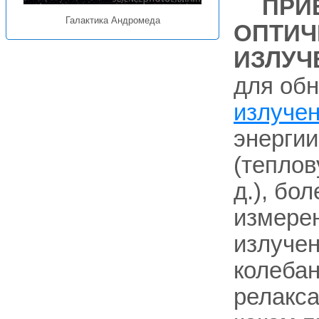
ПРИ
Галактика Андромеда
ОПТИЧ
ИЗЛУЧ
для об
излуче
энергии
(теплов
д.), бо
измерен
излучен
колебан
релакса