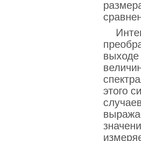
размера
сравнен
Инте
преобра
выходе 
величин
спектра
этого с
случаев
выражае
значени
измеряе