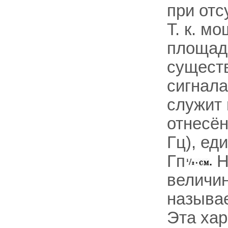
при отс
Т. к. м
площади
существ
сигнала
служит 
отнесён
Гц), ед
Гп
Н
величин
называ
Эта хар