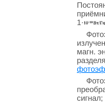
Постоян
приёмни
1·
Фото
излучен
магн. э
разделя
фотоэф
Фото
преобра
сигнал;