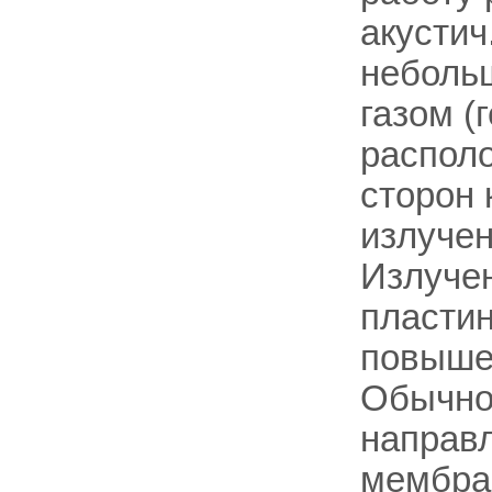
акустич
небольш
газом (
располо
сторон 
излучен
Излуче
пластин
повышен
Обычно 
направл
мембра