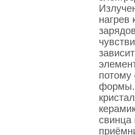
Излуче
нагрев 
зарядов
чувстви
зависит
элемент
потому 
формы.
кристал
керамик
свинца 
приёмни