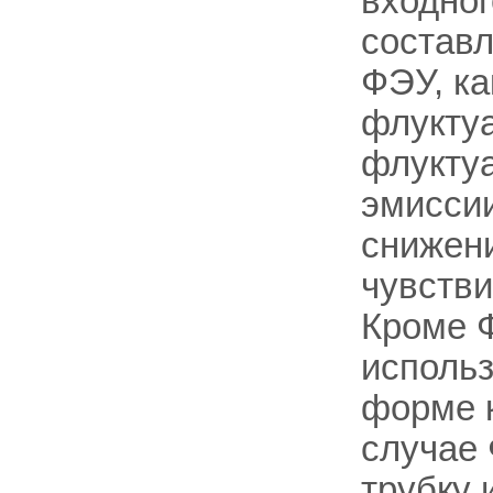
входног
составл
ФЭУ, ка
флуктуа
флуктуа
эмиссии
снижени
чувств
Кроме 
исполь
форме 
случае 
трубку 