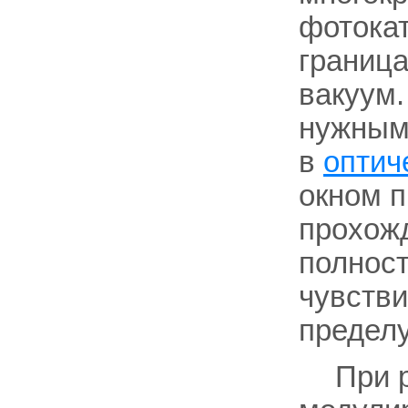
фотокат
граница
вакуум.
нужным
в
оптич
окном п
прохожд
полност
чувстви
пределу
При 