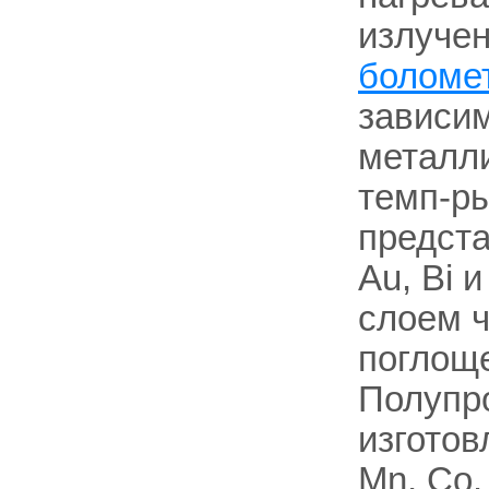
излучен
боломе
зависим
металли
темп-ры
предста
Au, Bi 
слоем 
поглоще
Полупр
изготов
Mn, Co