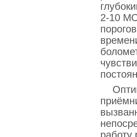
глубоки
2-10 МО
порого
времени
боломет
чувств
постоя
Опти
приёмни
вызван
непосре
работу 