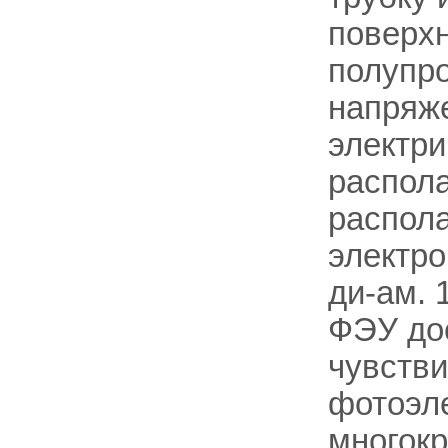
поверхн
полупро
напряже
электри
распола
распола
электро
ди-ам. 
ФЭУ до
чувстви
фотоэл
многокр