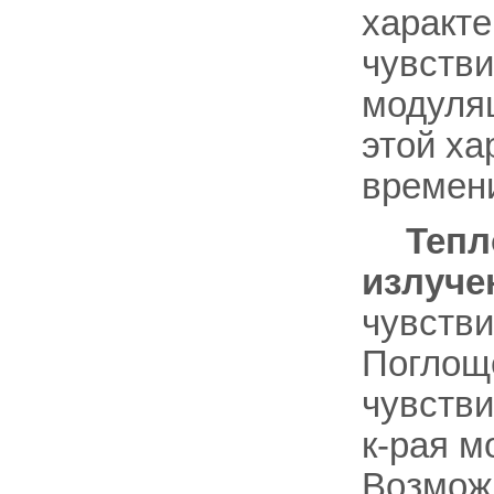
характе
чувстви
модуляц
этой ха
времен
Тепл
излуче
чувств
Поглощё
чувстви
к-рая м
Возмож