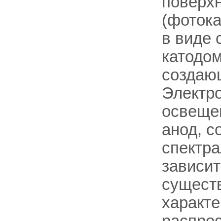
поверхн
(фотока
в виде 
катодом
создающ
Электро
освещен
анод, с
спектр
зависит
существ
характе
распрос