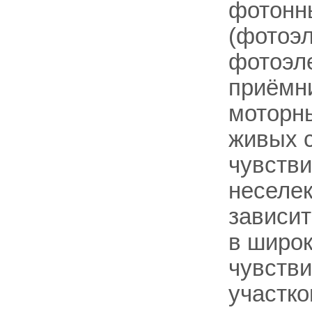
фотонн
(фотоэ
фотоэл
приёмни
моторны
живых 
чувстви
неселек
зависит
в широк
чувстви
участко