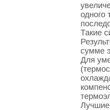
увеличе
одного 
послед
Такие с
Резуль
сумме э
Для ум
(термос
охлажд
компенс
термоэл
Лучшие