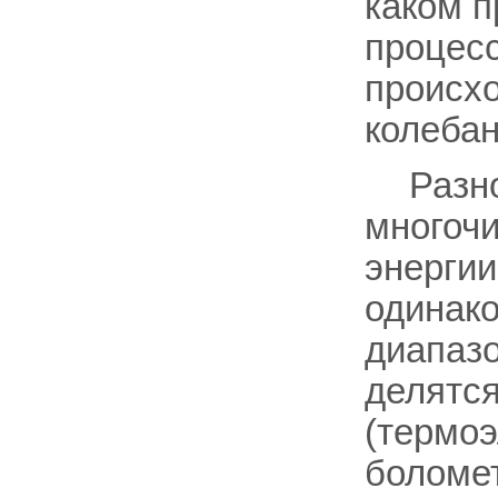
каком п
процесс
происхо
колебан
Разн
многоч
энергии
одинако
диапазо
делятс
(термоэ
боломет