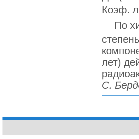
Коэф. л
По х
степень
компоне
лет) де
радиоак
C. Бер