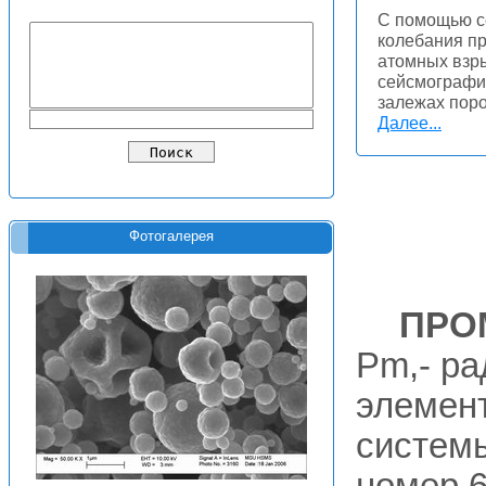
С помощью с
колебания пр
атомных взры
сейсмографи
залежах поро
Далее...
Фотогалерея
ПРО
Pm,- ра
элемент
системы