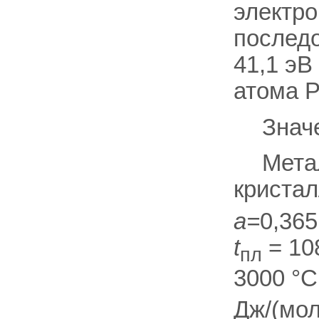
электр
последо
41,1 эВ
атома P
Знач
Мета
кристал
а=
0,365
t
= 108
пл
3000 °С
Дж/(мол