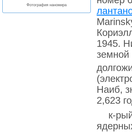
номер 6
Фотография наномира
лантан
Marinsk
Кориэлл
1945. Н
земной 
долгож
(электр
Наиб, з
2,623 го
к-ры
ядерны