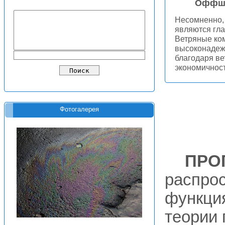
Оффшо
Несомненно, 
являются гла
Ветряные ко
высоконадежн
благодаря ве
экономичнос
Фотогалерея
ПРО
распрос
функция
теории 