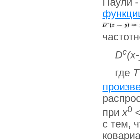
Паули -
функци
частотно
c
D
(x-
где
Т
произв
распрос
0
при
х
с тем, 
ковариа