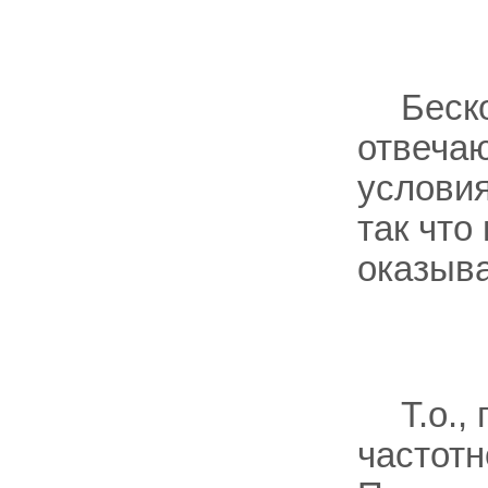
Беск
отвеча
услови
так что
оказыв
Т.о.,
частот