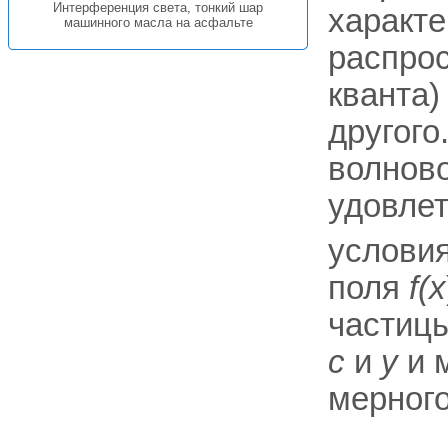
Интерференция света, тонкий шар
характ
машинного масла на асфальте
распрос
кванта)
другого
волново
удовле
услови
поля
f(x
частиц
c
и
у
и м
мерного