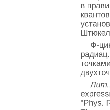
в прави
кванто
установ
Штюкель
Ф-ци
радиац.
точкам
двухточ
Лит.
expressi
"Phys. R