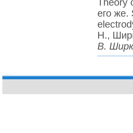
Theory o
его же.
electro
H., Шир
В. Шир