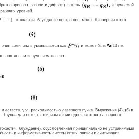
ратно пропорц. разности дифракц. потерь
излучаемой
 рабочих уровней.
 П. к.) - стохастич. блуждание центра осн. моды. Дисперсия этого
лучения величина s уменьшается как
и может быть
10 нм.
ю спонтанным излучением лазера:
и естеств. угл. расходимостью лазерного пучка. Выражения (4), (6) в
 - Таунса для естеств. ширины линии одночастотного лазерного
 стохастич. блуждание), обусловленная принципиально не устранимыми
бность и информативность систем оптич. записи и считывания