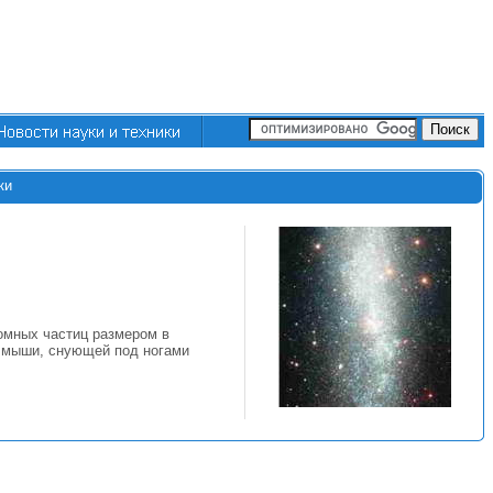
ки
ромных частиц размером в
о мыши, снующей под ногами