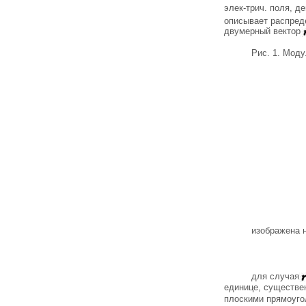
элек-трич. поля, д
описывает распред
двумерный вектор
Рис. 1. Мод
изображена н
для случая
единице, существе
плоскими прямоуго