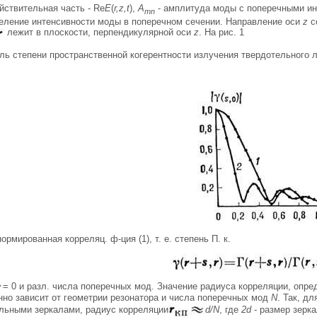
ействительная часть - Re
E
(
r,z,t
),
A
- амплитуда моды с поперечными и
mn
еление интенсивности моды в поперечном сечении. Направление оси
z
с
лежит в плоскости, перпендикулярной оси
z
. На рис. 1
уль степени пространственной когерентности излучения твердотельного 
ормированная корреляц. ф-ция (1), т. е. степень П. к.
= 0 и разл. числа поперечных мод. Значение радиуса корреляции, опреде
нно зависит от геометрии резонатора и числа поперечных мод
N
. Так, д
льными зеркалами, радиус корреляции
d/N
, где
2d
- размер зерк