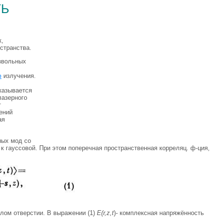
ть
к,
странства.
извольных
ю
излучения.
казывается
лазерного
т
ений
ая
ых мод со
к гауссовой. При этом поперечная пространственная корреляц. ф-ция,
глом отверстии. В выражении (1)
E(r,z,t
)- комплексная напряжённость