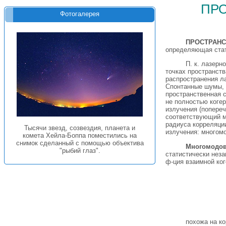
пр
Фотогалерея
ПРОСТРАНС
определяющая стат
П. к. лазерн
точках пространств
распространения л
Спонтанные шумы, 
пространственная с
не полностью коге
излучения (попереч
соответствующий м
радиуса корреляци
Тысячи звезд, созвездия, планета и
излучения: многом
комета Хейла-Боппа поместились на
снимок сделанный с помощью объектива
Многомодов
"рыбий глаз".
статистически неза
ф-ция взаимной ко
похожа на к