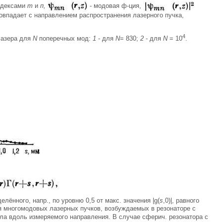
ндексами
т
и
п,
- модовая ф-ция,
овпадает с направлением распространения лазерного пучка,
4
лазера для
N
поперечных мод:
1
- для
N
= 830;
2
- для
N
= 10
.
лённого, напр., по уровню 0,5 от макс. значения |g(
s
,0)|, равного
ля многомодовых лазерных пучков, возбуждаемых в резонаторе с
ала вдоль измеряемого направления. В случае сферич. резонатора с