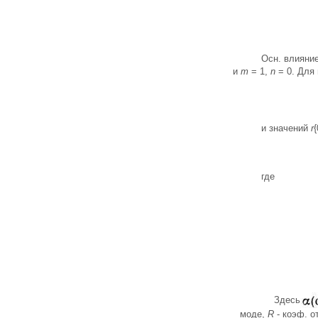
Осн. влияни
и
m
= 1,
n
= 0. Для
и значений
r
{
где
Здесь
моде,
R
- коэф. о