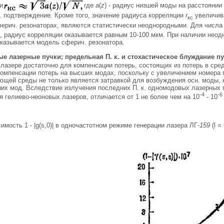
и
где
а
(
z
) - радиус низшей моды на расстоянии
. подтверждение. Кроме того, значение радиуса корреляции
r
увеличива
кс
ерич. резонаторах, являются статистически неоднородными. Для числ
, радиус корреляции оказывается равным 10-100 мкм. При наличии неод
оказывается модель сферич. резонатора.
 лазерные пучки; предельная П. к. и стохастическое блуждание п
 лазере достаточно для компенсации потерь, состоящих из потерь в сре
компенсации потерь на высших модах, поскольку с увеличением номера
ющей среды не только является затравкой для возбуждения осн. моды, 
х мод. Вследствие излучения последних П. к. одномодовых лазерных пу
-4
-6
я гелиево-неоновых лазеров, отличается от 1 не более чем на 10
- 10
симость 1 - |g(s,0)| в одночастотном режиме генерации лазера ЛГ-
159
(l =