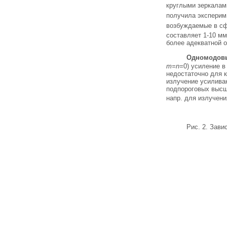
круглыми зеркалам
получила эксперим
возбуждаемые в сф
составляет 1-10 мм
более адекватной 
Одномодовые
m=n=
0) усиление в
недостаточно для 
излучение усилива
подпороговых высши
напр. для излучени
Рис. 2. Зави