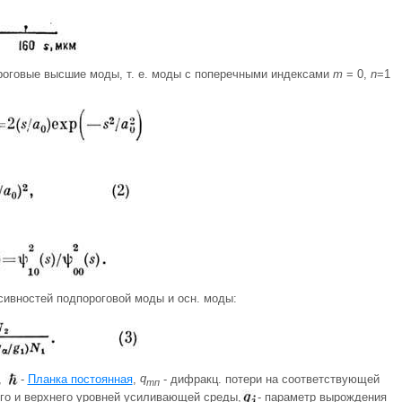
оговые высшие моды, т. е. моды с поперечными индексами
m
= 0,
n
=1
сивностей подпороговой моды и осн. моды:
,
-
Планка постоянная
,
q
- дифракц. потери на соответствующей
тп
го и верхнего уровней усиливающей среды,
- параметр вырождения