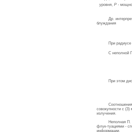
уровня,
P
- мощно
Др. интерпре
блуждания
При радиусе
С неполной П
При этом ди
Соотношения 
совокупности с (3)
излучения.
Неполная П. 
флук-туациями - с
информации.