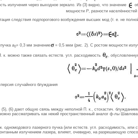
сть излучения через выходное зеркало. Из (3) видно, что значение
об
мощности
Р
, разности населённостей
тация следствия подпорогового возбуждения высших мод (т. е. не полной
 пучка
а
= 0,3 мм значение
= 0,5 мкм (рис. 2). С ростом мощности из
0
. к. можно также связать естеств. угл. расходимость
, обусловленну
сперсия случайного блуждания
(5), (6) дают общую связь между неполной П. к., стохастич. блужданием 
 можно рассматривать как некий пространственный аналог ф-лы Шавлова
к. одномодового лазерного пучка (или естеств. угл. расходимость, или
понтанным излучением лазера, влияет, очевидно, на разрешающую спосо