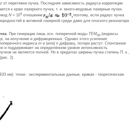
z
от перетяжки пучка. Последняя зависимость радиуса корреляции
ется к краю лазерного пучка, т. е. много-модовые лазерные пучки,
4
а мод
N =
10
отношение
поэтому, если радиус пучка
нородностей в активной лазерной среде даже для плоского резонатора
учка
. При генерации лишь осн. поперечной моды
ТЕМ
(индексы
00
де, на излучение и дифракционных. Однако этого усиления
 поперечного индекса
m
и (или)
n
дифракц. потери растут. Спонтанное
но и поддерживает на определённом уровне интенсивность
чков не является полной. Но в пределах ширины пучка степень П. к.,
(рис. 2).
 633 нм): точки - экспериментальные данные, кривая - теоретическая.