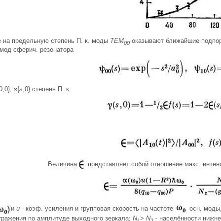
е на предельную степень П. к. моды
ТЕМ
оказывают ближайшие подпор
00
 мод сферич. резонатора
0,0},
s
{
s
,0} степень П. к.
Величина
представляет собой отношение макс. интен
и
u
- коэф. усиления и групповая скорость на частоте
осн. моды
тражения по амплитуде выходного зеркала;
N
>
N
- населённости нижне
1
2