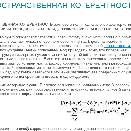
остранственная когерентнос
ТВЕННАЯ КОГЕРЕНТНОСТЬ
волнового поля - одна из его характеристи
истич. связь, корреляцию между параметрами поля в разных точках про
ого пучка определяет статистич. связь между значениями поля не в про
а, а в разных точках поперечного сечения пучка. Вдоль направления
азерного пучка статистич. связь определяется временной
когерентность
возбуждение многих поперечных мод приводят к тому, что поперечная
труктура лазерных пучков становится случайной, а их поле излучения о
рентным в пространстве. Вместе с тем масштаб поперечных корреляций 
ный радиус когерентности, радиус корреляции) значительно превосходи
асштаб нелазерных источников излучения. По величине отношения знач
и к радиусу пучка лазерного излучения различают два предельных случ
одового по поперечным индексам и одномодо-вого.
ые лазерные пучки
. В случае возбуждения большого числа
N
поперечн
висимыми фазами пространственная статистика лазерных пучков близка 
герентности, определяемая выражением
орреляц. ф-цию
-коррелированного излучения, дифрагированного на кру