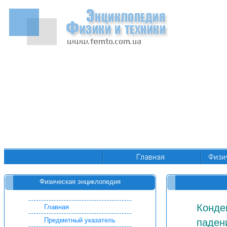
Физическая энциклопедия
Конде
Главная
Предметный указатель
паден