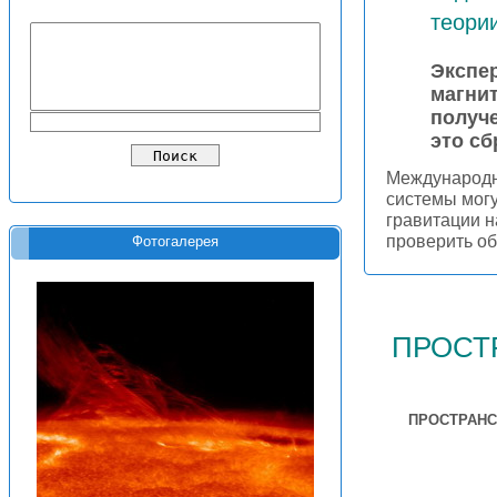
теори
Экспер
магнит
получ
это сб
Международн
системы могу
гравитации н
проверить о
Фотогалерея
прост
ПРОСТРАНС