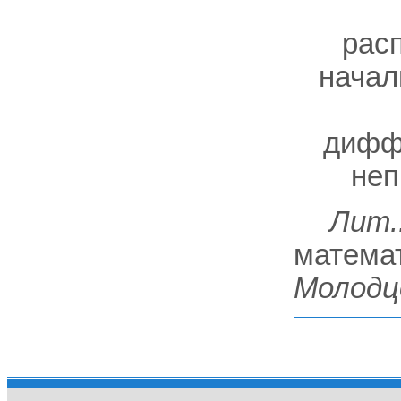
расп
начал
дифф
неп
Лит.
математ
Молодц