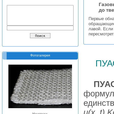
Газов
до тв
Первые обна
обращающиес
лавой. Если
пересмотрет
Фотогалерея
пуа
ПУА
формул
единств
и(х, t)
Наноткань