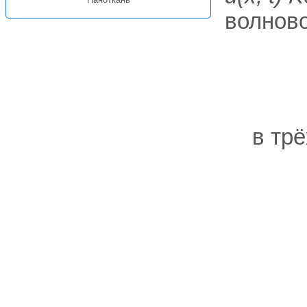
волново
в тр