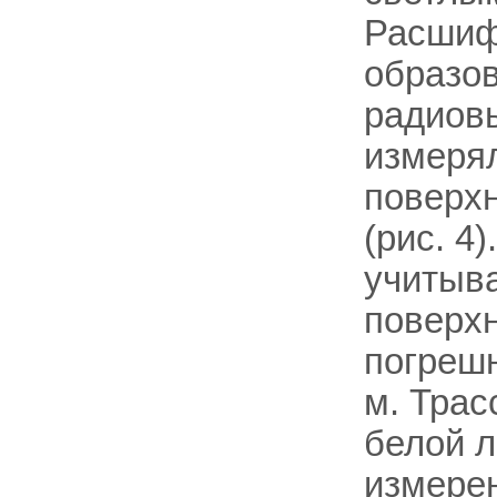
Расшиф
образо
радиов
измерял
поверхн
(рис. 4
учитыв
поверхн
погреш
м. Трас
белой л
измерен