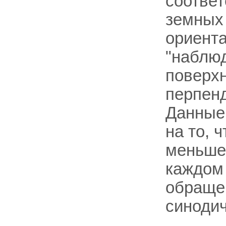
соответ
земных 
ориент
"наблю
поверх
перпенд
Данные
на то, 
меньше 
каждом
обращен
синодич