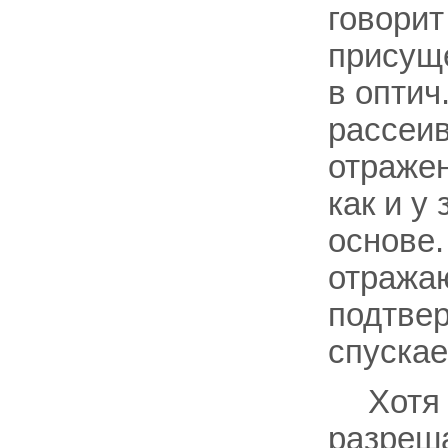
говорит
присуще
в оптич
рассеив
отражен
как и у
основе.
отража
подтве
спускае
Хотя
разреш