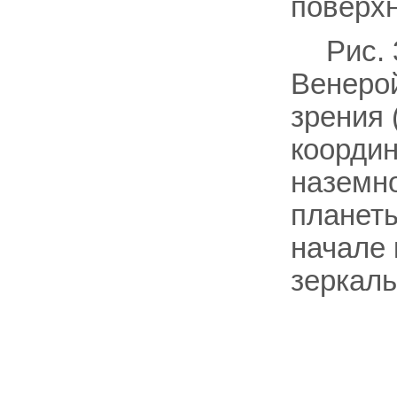
поверхн
Рис.
Венерой
зрения 
координ
наземн
планеты
начале 
зеркаль