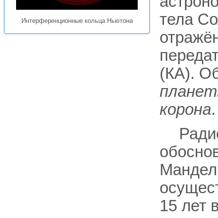
астрон
тела С
Интерференционные кольца Ньютона
отражё
передат
(КА). О
планет
корона
.
Ради
обоснов
Мандель
осущест
15 лет