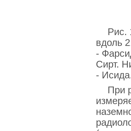
Рис.
вдоль 2
- Фарсид
Сирт. Н
- Исида
При 
измеряе
наземн
радиоло