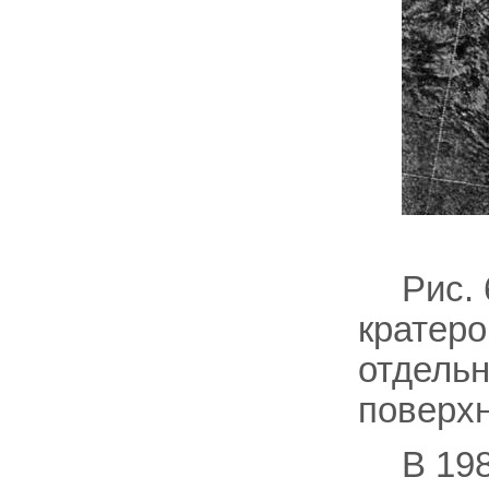
Рис.
кратеро
отдель
поверхн
В 19