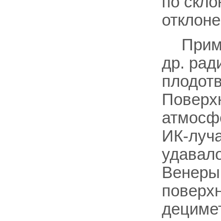
по скло
отклоне
Прим
др. рад
плодот
Поверхн
атмосфе
ИК-луча
удавал
Венеры 
поверхн
дециме