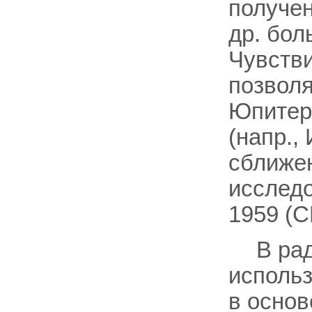
получен
др. бол
Чувстви
позволя
Юпитер,
(напр.,
сближен
исследо
1959 (С
В ра
использ
в осно