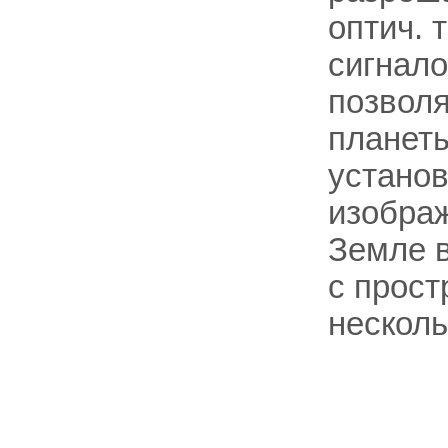
оптич. 
сигнало
позволя
планет
установ
изображ
Земле 
с прост
несколь