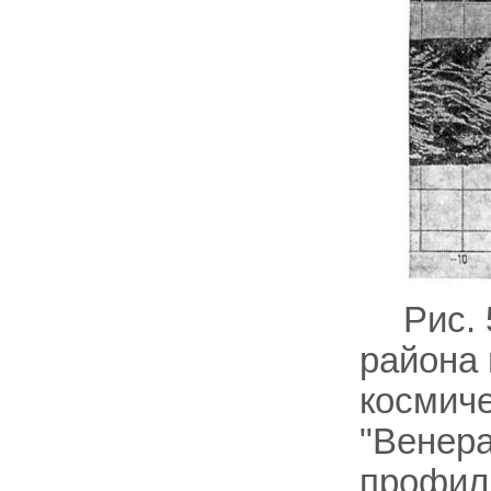
Рис.
района 
космиче
"Венера
профиль