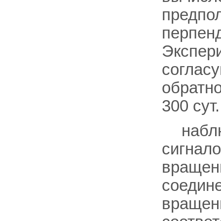
предпол
перпенд
Экспер
согласу
обратн
300 сут.
набл
сигнал
вращен
соедине
вращен