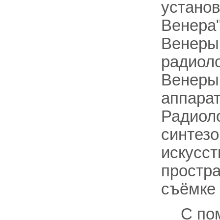
установ
Венера"
Венеры 
радиоло
Венеры 
аппарат
Радиоло
синтезо
искусст
простра
съёмке 
С по