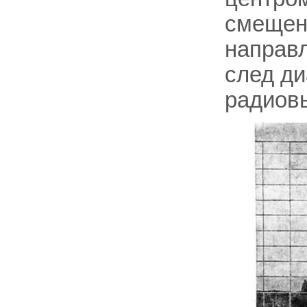
смещен
направл
след д
радиов