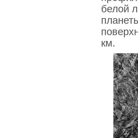
белой л
планет
поверхн
км.