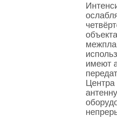
Интенс
ослабл
четвёрт
объекта
межпла
использ
имеют 
передат
Центра 
антенну
оборуд
непреры