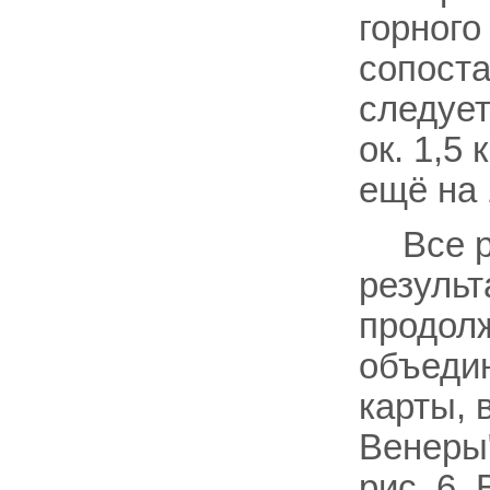
горного
сопост
следует
ок. 1,5
ещё на 
Все 
результ
продолж
объедин
карты, 
Венеры"
рис. 6.