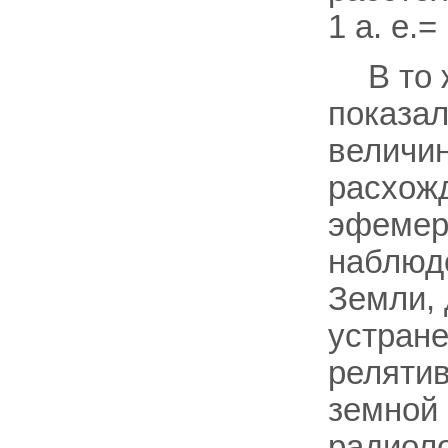
1 а. е.
В то
показал
величин
расхож
эфемер
наблюд
Земли, 
устран
релятив
земной
радиоло