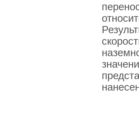
перено
относит
Результ
скорос
наземно
значен
предста
нанесен