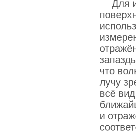
Для 
поверхн
использ
измерен
отражён
запазды
что вол
лучу з
всё вид
ближай
и отраж
соответ