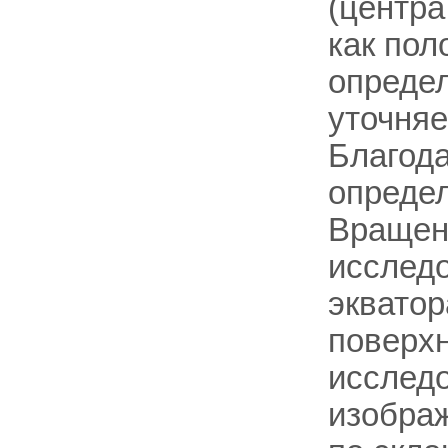
(центра
как пол
определ
уточняе
Благода
определ
Вращени
исследо
эквато
поверхн
исслед
изображ