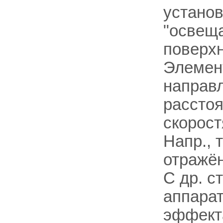
установ
"освеща
поверхн
Элемен
направл
рассто
скорост
Напр., 
отражё
С др. с
аппарат
эффекта