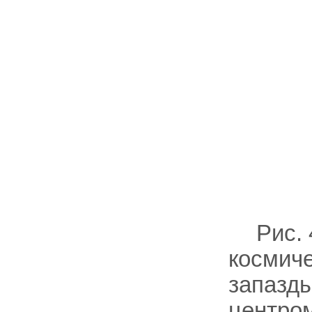
Рис.
космиче
запазды
центром