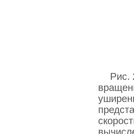
Рис.
вращен
уширен
предст
скорос
вычисл