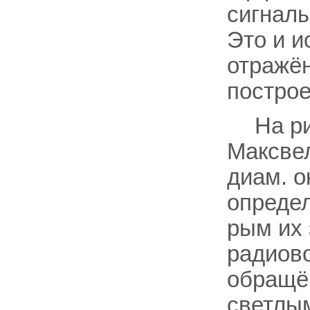
сигнал
Это и и
отражён
построе
На ри
Максвел
диам. о
определ
рым их
радиово
обращён
светлы