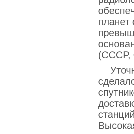
обеспе
планет 
превыша
основан
(СССР,
Уточ
сделало
спутник
достав
станций
Высокая