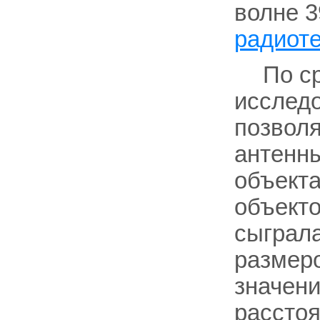
волне 3
радиот
По с
исслед
позволя
антенны
объект
объекто
сыграл
размеро
значен
расстоя