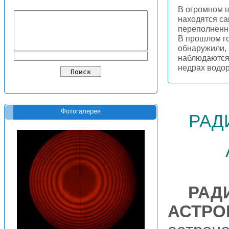
В огромном 
находятся с
переполненн
В прошлом г
обнаружили,
наблюдаются 
недрах водо
рад
Фотогалерея
РАД
АСТРО